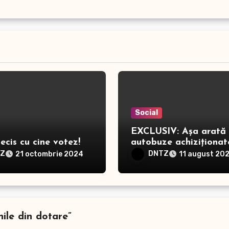
Social
EXCLUSIV: Așa arată 
cis cu cine votez!
autobuze achiziționat
primăria Constanța
TZ
DNTZ
21 octombrie 2024
11 august 20
ile din dotare”