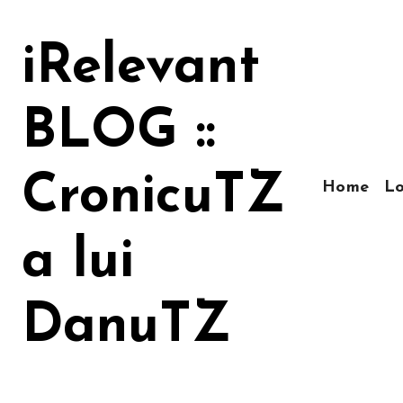
Sari
la
iRelevant
conținut
BLOG ::
CronicuTZ
Home
Lo
a lui
DanuTZ