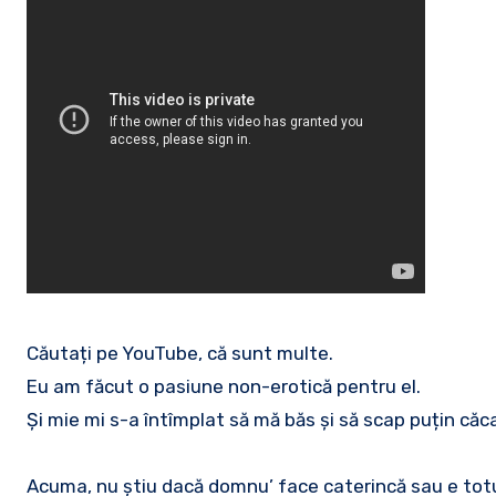
Căutați pe YouTube, că sunt multe.
Eu am făcut o pasiune non-erotică pentru el.
Și mie mi s-a întîmplat să mă băs și să scap puțin căc
Acuma, nu știu dacă domnu’ face caterincă sau e totu’ n