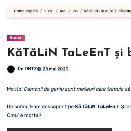
Prima pagină
2020
mai
28
KăTăLiN TaLeEnT și bășinil
Social
KăTăLiN TaLeEnT și b
De
DNTZ
28 mai 2020
Motto
:
Oamenii de geniu sunt meteori care trebuie să 
De curînd l-am descoperit pe
KăTăLiN TaLeEnT
. Și 
Omu’ e mortal!