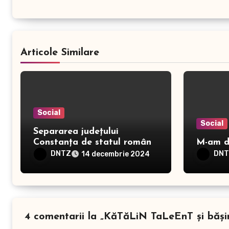
Articole Similare
Social
Social
Separarea județului
Constanța de statul român
M-am de
DNTZ
DN
14 decembrie 2024
4 comentarii la „KăTăLiN TaLeEnT și bășin