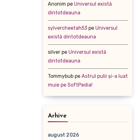
Anonim
pe
Universul există
dintotdeauna
sylvercheetah53
pe
Universul
există dintotdeauna
silver
pe
Universul există
dintotdeauna
Tommybub
pe
Astrul pulii și-a luat
muie pe SoftPedia!
Arhive
august 2026