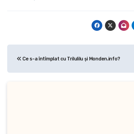
Navigare
Ce s-a întîmplat cu Trilulilu și Monden.info?
în
articole