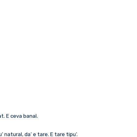
at. E ceva banal.
atural, da’ e tare. E tare tipu’.