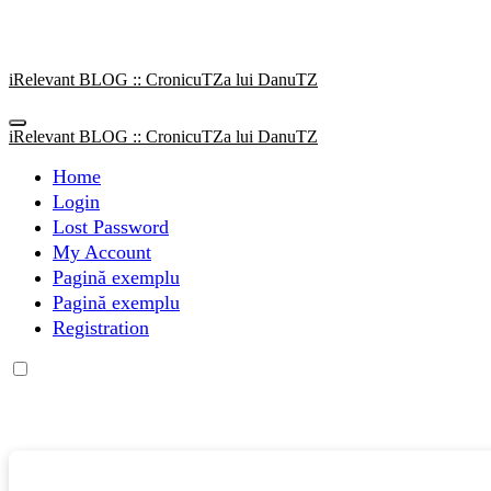
Sari
la
conținut
iRelevant BLOG :: CronicuTZa lui DanuTZ
iRelevant BLOG :: CronicuTZa lui DanuTZ
Home
Login
Lost Password
My Account
Pagină exemplu
Pagină exemplu
Registration