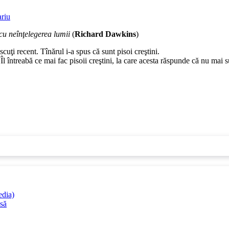
riu
 cu neînţelegerea lumii
(
Richard Dawkins
)
scuţi recent. Tînărul i-a spus că sunt pisoi creştini.
l întreabă ce mai fac pisoii creştini, la care acesta răspunde că nu mai su
edia)
esă