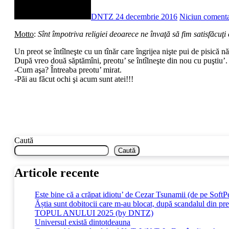
DNTZ
24 decembrie 2016
Niciun comenta
Motto
:
Sînt împotriva religiei deoarece ne învaţă să fim satisfăcuţi
Un preot se întîlneşte cu un tînăr care îngrijea nişte pui de pisică nă
După vreo două săptămîni, preotu’ se întîlneşte din nou cu puştiu’. Î
-Cum aşa? Întreaba preotu’ mirat.
-Păi au făcut ochi şi acum sunt atei!!!
Caută
Caută
Articole recente
Este bine că a crăpat idiotu’ de Cezar Tsunamii (de pe SoftP
Ăștia sunt dobitocii care m-au blocat, după scandalul din pr
TOPUL ANULUI 2025 (by DNTZ)
Universul există dintotdeauna