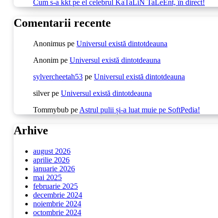
Cum s-a kkt pe el celebrul KaTaLiN TaLeEnt, în direct!
Comentarii recente
Anonimus
pe
Universul există dintotdeauna
Anonim
pe
Universul există dintotdeauna
sylvercheetah53
pe
Universul există dintotdeauna
silver
pe
Universul există dintotdeauna
Tommybub
pe
Astrul pulii și-a luat muie pe SoftPedia!
Arhive
august 2026
aprilie 2026
ianuarie 2026
mai 2025
februarie 2025
decembrie 2024
noiembrie 2024
octombrie 2024