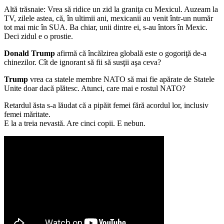
Altă trăsnaie: Vrea să ridice un zid la graniţa cu Mexicul. Auzeam la
TV, zilele astea, că, în ultimii ani, mexicanii au venit într-un număr
tot mai mic în SUA. Ba chiar, unii dintre ei, s-au întors în Mexic.
Deci zidul e o prostie.
Donald Trump
afirmă că încălzirea globală este o gogoriţă de-a
chinezilor. Cît de ignorant să fii să susţii aşa ceva?
Trump
vrea ca statele membre NATO să mai fie apărate de Statele
Unite doar dacă plătesc. Atunci, care mai e rostul NATO?
Retardul ăsta s-a lăudat că a pipăit femei fără acordul lor, inclusiv
femei măritate.
E la a treia nevastă. Are cinci copii. E nebun.