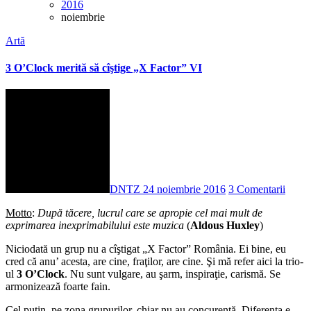
2016
noiembrie
Artă
3 O’Clock merită să cîştige „X Factor” VI
DNTZ
24 noiembrie 2016
3 Comentarii
Motto
:
După tăcere, lucrul care se apropie cel mai mult de
exprimarea inexprimabilului este muzica
(
Aldous Huxley
)
Niciodată un grup nu a cîştigat „X Factor” România. Ei bine, eu
cred că anu’ acesta, are cine, fraţilor, are cine. Şi mă refer aici la trio-
ul
3 O’Clock
. Nu sunt vulgare, au şarm, inspiraţie, carismă. Se
armonizează foarte fain.
Cel puţin, pe zona grupurilor, chiar nu au concurenţă. Diferenţa e