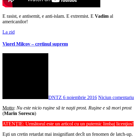
E rasist, e antisemit, e anti-islam. E extremist. E
Vadim
al
americanilor!
La zid
Viorel Milcov – cretinul suprem
DNTZ
6 noiembrie 2016
Niciun comentariu
Motto
:
Nu este nicio ruşine să te naşti prost. Ruşine e să mori prost
(
Marin Sorescu
)
ATENŢIE: Următorul este un articol cu un puternic limbaj licenţios!
Eşti un cretin retardat mai insignifiant decît un fenomen de latch-up.