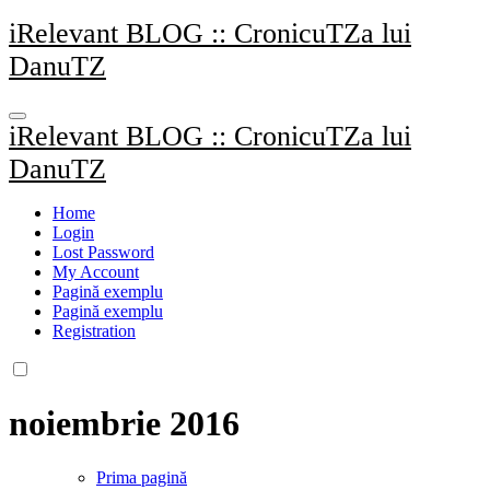
Sari
iRelevant BLOG :: CronicuTZa lui
la
DanuTZ
conținut
iRelevant BLOG :: CronicuTZa lui
DanuTZ
Home
Login
Lost Password
My Account
Pagină exemplu
Pagină exemplu
Registration
noiembrie 2016
Prima pagină