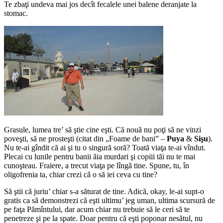
Te zbaţi undeva mai jos decît fecalele unei balene deranjate la
stomac.
Grasule, lumea tre’ să ştie cine eşti. Că nouă nu poţi să ne vinzi
poveşti, să ne prosteşti (citat din „Foame de bani” –
Puya
&
Sişu
).
Nu te-ai gîndit că ai şi tu o singură soră? Toată viaţa te-ai vîndut.
Plecai cu lunile pentru banii ăia murdari şi copiii tăi nu te mai
cunoşteau. Fraiere, a trecut viaţa pe lîngă tine. Spune, tu, în
oligofrenia ta, chiar crezi că o să iei ceva cu tine?
Să ştii că juriu’ chiar s-a săturat de tine. Adică, okay, le-ai supt-o
gratis ca să demonstrezi că eşti ultimu’ jeg uman, ultima scursură de
pe faţa Pămîntului, dar acum chiar nu trebuie să le ceri să te
penetreze şi pe la spate. Doar pentru că eşti poponar nesătul, nu