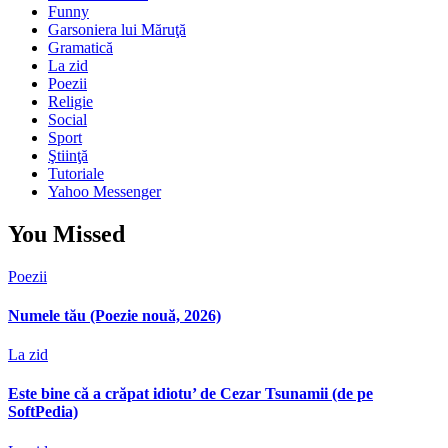
Funny
Garsoniera lui Măruţă
Gramatică
La zid
Poezii
Religie
Social
Sport
Ştiinţă
Tutoriale
Yahoo Messenger
You Missed
Poezii
Numele tău (Poezie nouă, 2026)
La zid
Este bine că a crăpat idiotu’ de Cezar Tsunamii (de pe
SoftPedia)