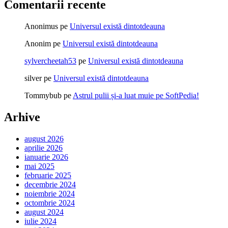
Comentarii recente
Anonimus
pe
Universul există dintotdeauna
Anonim
pe
Universul există dintotdeauna
sylvercheetah53
pe
Universul există dintotdeauna
silver
pe
Universul există dintotdeauna
Tommybub
pe
Astrul pulii și-a luat muie pe SoftPedia!
Arhive
august 2026
aprilie 2026
ianuarie 2026
mai 2025
februarie 2025
decembrie 2024
noiembrie 2024
octombrie 2024
august 2024
iulie 2024