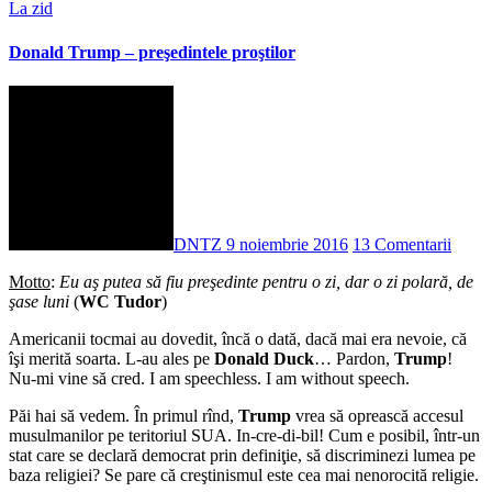
La zid
Donald Trump – preşedintele proştilor
DNTZ
9 noiembrie 2016
13 Comentarii
Motto
:
Eu aş putea să fiu preşedinte pentru o zi, dar o zi polară, de
şase luni
(
WC Tudor
)
Americanii tocmai au dovedit, încă o dată, dacă mai era nevoie, că
îşi merită soarta. L-au ales pe
Donald Duck
… Pardon,
Trump
!
Nu-mi vine să cred. I am speechless. I am without speech.
Păi hai să vedem. În primul rînd,
Trump
vrea să oprească accesul
musulmanilor pe teritoriul SUA. In-cre-di-bil! Cum e posibil, într-un
stat care se declară democrat prin definiţie, să discriminezi lumea pe
baza religiei? Se pare că creştinismul este cea mai nenorocită religie.