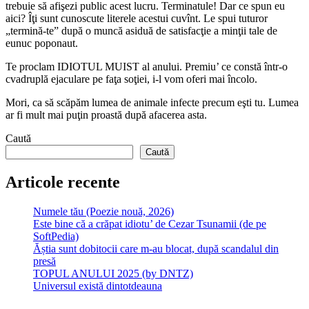
trebuie să afişezi public acest lucru. Terminatule! Dar ce spun eu
aici? Îţi sunt cunoscute literele acestui cuvînt. Le spui tuturor
„termină-te” după o muncă asiduă de satisfacţie a minţii tale de
eunuc poponaut.
Te proclam IDIOTUL MUIST al anului. Premiu’ ce constă într-o
cvadruplă ejaculare pe faţa soţiei, i-l vom oferi mai încolo.
Mori, ca să scăpăm lumea de animale infecte precum eşti tu. Lumea
ar fi mult mai puţin proastă după afacerea asta.
Caută
Caută
Articole recente
Numele tău (Poezie nouă, 2026)
Este bine că a crăpat idiotu’ de Cezar Tsunamii (de pe
SoftPedia)
Ăștia sunt dobitocii care m-au blocat, după scandalul din
presă
TOPUL ANULUI 2025 (by DNTZ)
Universul există dintotdeauna