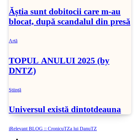
Ăștia sunt dobitocii care m-au
blocat, după scandalul din presă
Artă
TOPUL ANULUI 2025 (by
DNTZ)
Ştiinţă
Universul există dintotdeauna
iRelevant BLOG :: CronicuTZa lui DanuTZ