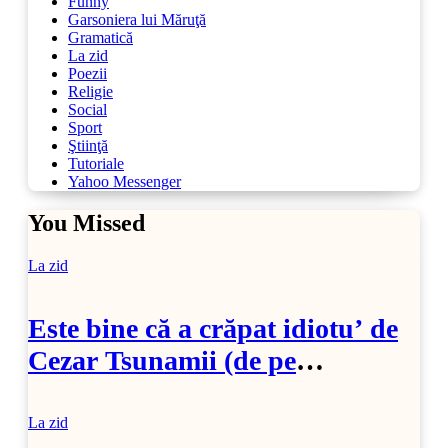
Funny
Garsoniera lui Măruţă
Gramatică
La zid
Poezii
Religie
Social
Sport
Ştiinţă
Tutoriale
Yahoo Messenger
You Missed
La zid
Este bine că a crăpat idiotu’ de
Cezar Tsunamii (de pe
SoftPedia)
La zid