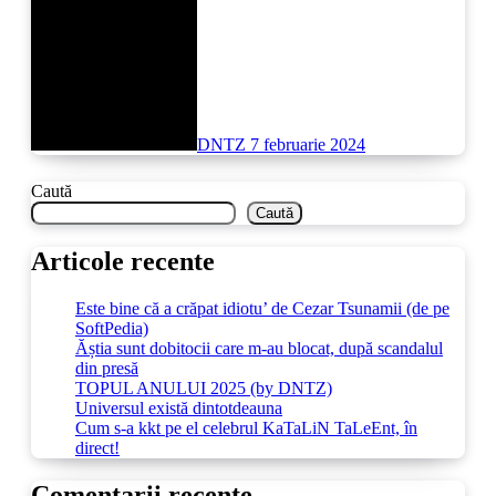
DNTZ
7 februarie 2024
Caută
Caută
Articole recente
Este bine că a crăpat idiotu’ de Cezar Tsunamii (de pe
SoftPedia)
Ăștia sunt dobitocii care m-au blocat, după scandalul
din presă
TOPUL ANULUI 2025 (by DNTZ)
Universul există dintotdeauna
Cum s-a kkt pe el celebrul KaTaLiN TaLeEnt, în
direct!
Comentarii recente