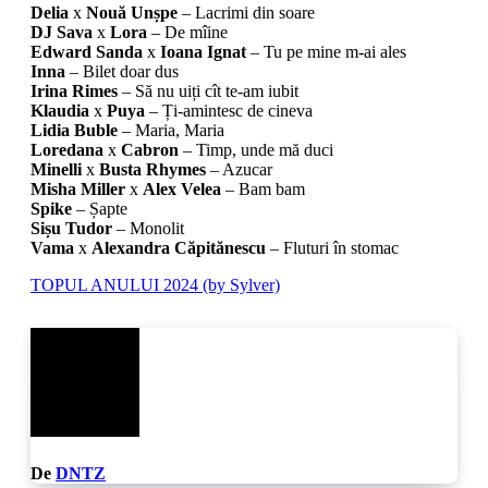
Delia
x
Nouă Unșpe
– Lacrimi din soare
DJ Sava
x
Lora
– De mîine
Edward Sanda
x
Ioana Ignat
– Tu pe mine m-ai ales
Inna
– Bilet doar dus
Irina Rimes
– Să nu uiți cît te-am iubit
Klaudia
x
Puya
– Ți-amintesc de cineva
Lidia Buble
– Maria, Maria
Loredana
x
‪Cabron
‬ – Timp, unde mă duci
Minelli
x
Busta Rhymes
– Azucar
Misha Miller
x ‪
Alex Velea‬
– Bam bam
Spike
– Șapte
Sișu Tudor
– Monolit
Vama
x
Alexandra Căpitănescu
– Fluturi în stomac
Navigare
TOPUL ANULUI 2024 (by Sylver)
în
articole
De
DNTZ