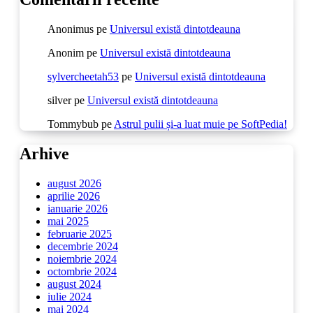
Anonimus
pe
Universul există dintotdeauna
Anonim
pe
Universul există dintotdeauna
sylvercheetah53
pe
Universul există dintotdeauna
silver
pe
Universul există dintotdeauna
Tommybub
pe
Astrul pulii și-a luat muie pe SoftPedia!
Arhive
august 2026
aprilie 2026
ianuarie 2026
mai 2025
februarie 2025
decembrie 2024
noiembrie 2024
octombrie 2024
august 2024
iulie 2024
mai 2024