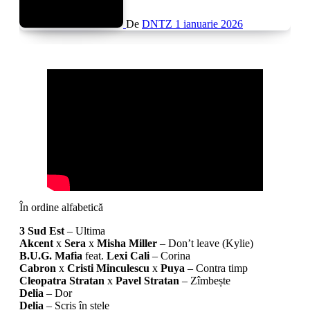
De
DNTZ
1 ianuarie 2026
În ordine alfabetică
3 Sud Est
– Ultima
Akcent
x
Sera
x
Misha Miller
– Don’t leave (Kylie)
B.U.G. Mafia
feat.
Lexi Cali
– Corina
Cabron
x
Cristi Minculescu
x
Puya
– Contra timp
Cleopatra Stratan
x
Pavel Stratan
– Zîmbește
Delia
– Dor
Delia
– Scris în stele