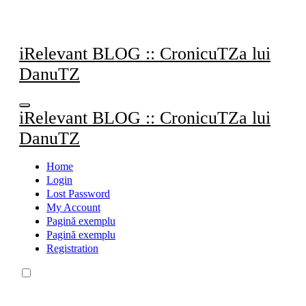
Sari
la
conținut
iRelevant BLOG :: CronicuTZa lui
DanuTZ
iRelevant BLOG :: CronicuTZa lui
DanuTZ
Home
Login
Lost Password
My Account
Pagină exemplu
Pagină exemplu
Registration