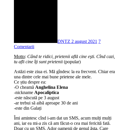
DNTZ
2 august 2021
7
Comentarii
Motto
:
Când te ridici, prietenii află cine eşti. Cînd cazi,
tu afli cine îţi sunt prietenii
(popular)
Astăzi este ziua ei. Mă gîndesc la ea frecvent. Chiar era
una dintre cele mai bune prietene ale mele.
Ce știu despre ea:
-O cheamă
Anghelina Elena
-nickname
Apocaliptica
-este născută pe 3 august
-ar trebui să aibă aproape 30 de ani
-este din Galați
Îmi amintesc cînd i-am dat un SMS, acum mulți mulți
ani, iar ea mi-a zis că am făcut-o cea mai fericită fată.
Doar cu un SMS. Ador oamenii de genul ăsta. Care