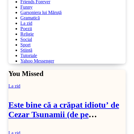
Friends Forever
Funny
Garsoniera lui Măruţă
Gramatică
La zid
Poezii
Religie
Social
Sport
Ştiinţă
Tutoriale
Yahoo Messenger
You Missed
La zid
Este bine că a crăpat idiotu’ de
Cezar Tsunamii (de pe
SoftPedia)
La zid