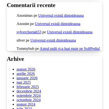
Comentarii recente
Anonimus
pe
Universul există dintotdeauna
Anonim
pe
Universul există dintotdeauna
sylvercheetah53
pe
Universul există dintotdeauna
silver
pe
Universul există dintotdeauna
Tommybub
pe
Astrul pulii și-a luat muie pe SoftPedia!
Arhive
august 2026
aprilie 2026
ianuarie 2026
mai 2025
februarie 2025
decembrie 2024
noiembrie 2024
octombrie 2024
august 2024
iulie 2024