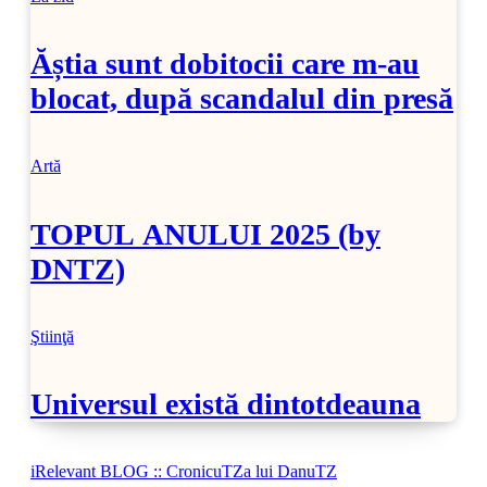
Ăștia sunt dobitocii care m-au
blocat, după scandalul din presă
Artă
TOPUL ANULUI 2025 (by
DNTZ)
Ştiinţă
Universul există dintotdeauna
iRelevant BLOG :: CronicuTZa lui DanuTZ