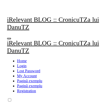
Sari
la
conținut
iRelevant BLOG :: CronicuTZa lui
DanuTZ
iRelevant BLOG :: CronicuTZa lui
DanuTZ
Home
Login
Lost Password
My Account
Pagină exemplu
Pagină exemplu
Registration