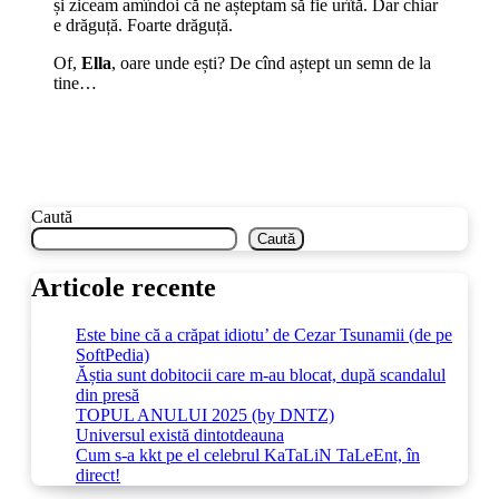
și ziceam amîndoi că ne așteptam să fie urîtă. Dar chiar
e drăguță. Foarte drăguță.
Of,
Ella
, oare unde ești? De cînd aștept un semn de la
tine…
Caută
Caută
Articole recente
Este bine că a crăpat idiotu’ de Cezar Tsunamii (de pe
SoftPedia)
Ăștia sunt dobitocii care m-au blocat, după scandalul
din presă
TOPUL ANULUI 2025 (by DNTZ)
Universul există dintotdeauna
Cum s-a kkt pe el celebrul KaTaLiN TaLeEnt, în
direct!