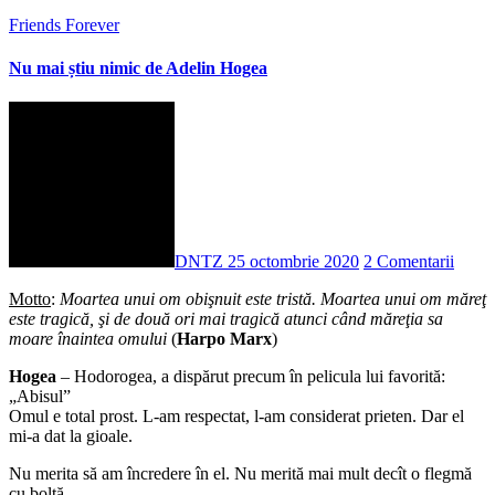
Friends Forever
Nu mai știu nimic de Adelin Hogea
DNTZ
25 octombrie 2020
2 Comentarii
Motto
:
Moartea unui om obişnuit este tristă. Moartea unui om măreţ
este tragică, şi de două ori mai tragică atunci când măreţia sa
moare înaintea omului
(
Harpo Marx
)
Hogea
– Hodorogea, a dispărut precum în pelicula lui favorită:
„Abisul”
Omul e total prost. L-am respectat, l-am considerat prieten. Dar el
mi-a dat la gioale.
Nu merita să am încredere în el. Nu merită mai mult decît o flegmă
cu boltă.