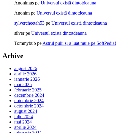
Anonimus
pe
Universul există dintotdeauna
Anonim
pe
Universul există dintotdeauna
sylvercheetah53
pe
Universul există dintotdeauna
silver
pe
Universul există dintotdeauna
Tommybub
pe
Astrul pulii și-a luat muie pe SoftPedia!
Arhive
august 2026
aprilie 2026
ianuarie 2026
mai 2025
februarie 2025
decembrie 2024
noiembrie 2024
octombrie 2024
august 2024
iulie 2024
mai 2024
aprilie 2024
februarie 2024