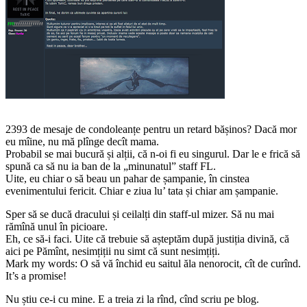
2393 de mesaje de condoleanțe pentru un retard bășinos? Dacă mor
eu mîine, nu mă plînge decît mama.
Probabil se mai bucură și alții, că n-oi fi eu singurul. Dar le e frică să
spună ca să nu ia ban de la „minunatul” staff FL.
Uite, eu chiar o să beau un pahar de șampanie, în cinstea
evenimentului fericit. Chiar e ziua lu’ tata și chiar am șampanie.
Sper să se ducă dracului și ceilalți din staff-ul mizer. Să nu mai
rămînă unul în picioare.
Eh, ce să-i faci. Uite că trebuie să așteptăm după justiția divină, că
aici pe Pămînt, nesimțiții nu simt că sunt nesimțiți.
Mark my words: O să vă închid eu saitul ăla nenorocit, cît de curînd.
It’s a promise!
Nu știu ce-i cu mine. E a treia zi la rînd, cînd scriu pe blog.