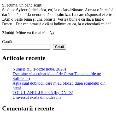
Și acuma, un banc scurt:
Se duce
Sylver
(adicătelea, eu) la o clarvăzătoare. Acesta o întreabă
dacă a crăpat tîrfa nenorocită de
babutza
. La care răspunsul ei este
„Am o veste bună și una proastă. Vestea bună e că da, a luat-o
Dracu’. Dar cea proastă e că ai întîlnire cu ea, la o ciocolată caldă”.
Zîmbiți. Mîine va fi mai rău. 🙂
Caută
Caută
Articole recente
Numele tău (Poezie nouă, 2026)
Este bine că a crăpat idiotu’ de Cezar Tsunamii (de pe
SoftPedia)
Ăștia sunt dobitocii care m-au blocat, după scandalul din
presă
TOPUL ANULUI 2025 (by DNTZ)
Universul există dintotdeauna
Comentarii recente