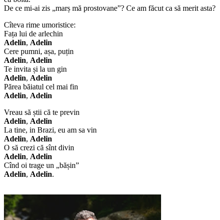
De ce mi-ai zis „marș mă prostovane”? Ce am făcut ca să merit asta?
Cîteva rime umoristice:
Fața lui de arlechin
Adelin
,
Adelin
Cere pumni, așa, puțin
Adelin
,
Adelin
Te invita și la un gin
Adelin
,
Adelin
Părea băiatul cel mai fin
Adelin
,
Adelin
Vreau să știi că te previn
Adelin
,
Adelin
La tine, in Brazi, eu am sa vin
Adelin
,
Adelin
O să crezi că sînt divin
Adelin
,
Adelin
Cînd oi trage un „bășin”
Adelin
,
Adelin
.