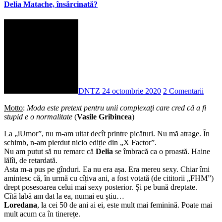
Delia Matache, însărcinată?
DNTZ
24 octombrie 2020
2 Comentarii
Motto
:
Moda este pretext pentru unii complexaţi care cred că a fi
stupid e o normalitate
(
Vasile Gribincea
)
La „iUmor”, nu m-am uitat decît printre picături. Nu mă atrage. În
schimb, n-am pierdut nicio ediție din „X Factor”.
Nu am putut să nu remarc că
Delia
se îmbracă ca o proastă. Haine
lălîi, de retardată.
Asta m-a pus pe gînduri. Ea nu era așa. Era mereu sexy. Chiar îmi
amintesc că, în urmă cu cîțiva ani, a fost votată (de cititorii „FHM”)
drept posesoarea celui mai sexy posterior. Și pe bună dreptate.
Cîtă labă am dat la ea, numai eu știu…
Loredana
, la cei 50 de ani ai ei, este mult mai feminină. Poate mai
mult acum ca în tinerețe.