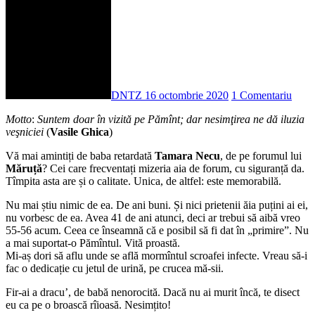
DNTZ
16 octombrie 2020
1 Comentariu
Motto
:
Suntem doar în vizită pe Pămînt; dar nesimţirea ne dă iluzia
veşniciei
(
Vasile Ghica
)
Vă mai amintiți de baba retardată
Tamara Necu
, de pe forumul lui
Măruță
? Cei care frecventați mizeria aia de forum, cu siguranță da.
Tîmpita asta are și o calitate. Unica, de altfel: este memorabilă.
Nu mai știu nimic de ea. De ani buni. Și nici prietenii ăia puțini ai ei,
nu vorbesc de ea. Avea 41 de ani atunci, deci ar trebui să aibă vreo
55-56 acum. Ceea ce înseamnă că e posibil să fi dat în „primire”. Nu
a mai suportat-o Pămîntul. Vită proastă.
Mi-aș dori să aflu unde se află mormîntul scroafei infecte. Vreau să-i
fac o dedicație cu jetul de urină, pe crucea mă-sii.
Fir-ai a dracu’, de babă nenorocită. Dacă nu ai murit încă, te disect
eu ca pe o broască rîioasă. Nesimțito!