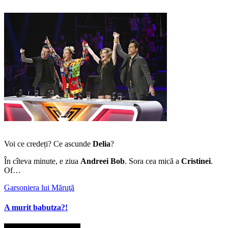
Voi ce credeți? Ce ascunde
Delia
?
În cîteva minute, e ziua
Andreei Bob
. Sora cea mică a
Cristinei
.
Of…
Garsoniera lui Măruţă
A murit babutza?!