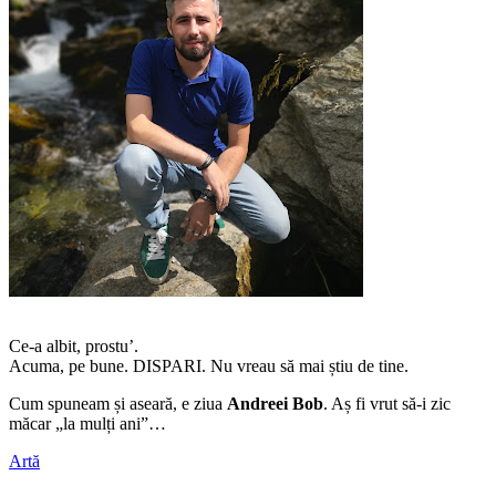
Ce-a albit, prostu’.
Acuma, pe bune. DISPARI. Nu vreau să mai știu de tine.
Cum spuneam și aseară, e ziua
Andreei Bob
. Aș fi vrut să-i zic
măcar „la mulți ani”…
Artă