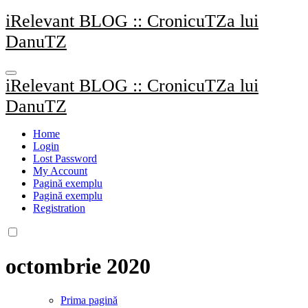
Sari
iRelevant BLOG :: CronicuTZa lui
la
DanuTZ
conținut
iRelevant BLOG :: CronicuTZa lui
DanuTZ
Home
Login
Lost Password
My Account
Pagină exemplu
Pagină exemplu
Registration
octombrie 2020
Prima pagină