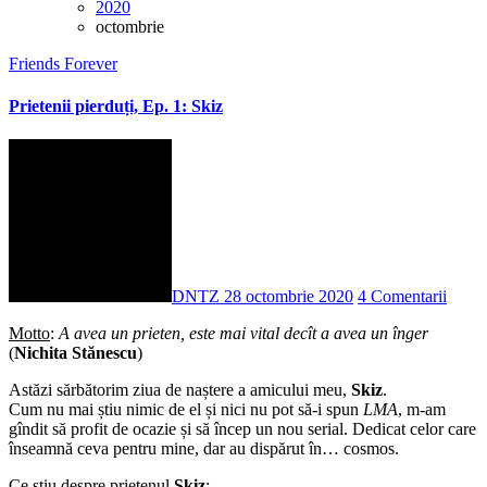
2020
octombrie
Friends Forever
Prietenii pierduți, Ep. 1: Skiz
DNTZ
28 octombrie 2020
4 Comentarii
Motto
:
A avea un prieten, este mai vital decît a avea un înger
(
Nichita Stănescu
)
Astăzi sărbătorim ziua de naștere a amicului meu,
Skiz
.
Cum nu mai știu nimic de el și nici nu pot să-i spun
LMA
, m-am
gîndit să profit de ocazie și să încep un nou serial. Dedicat celor care
înseamnă ceva pentru mine, dar au dispărut în… cosmos.
Ce știu despre prietenul
Skiz
: