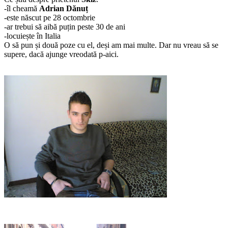
-îl cheamă
Adrian Dănuț
-este născut pe 28 octombrie
-ar trebui să aibă puțin peste 30 de ani
-locuiește în Italia
O să pun și două poze cu el, deși am mai multe. Dar nu vreau să se
supere, dacă ajunge vreodată p-aici.