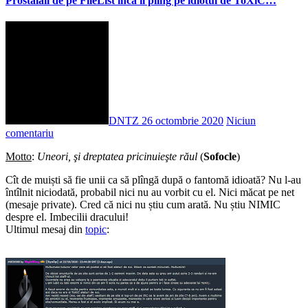
Prostălăii de pe FileList încă îl plîng pe idiotul de ToXiC…
DNTZ
26 octombrie 2020
Niciun
comentariu
Motto
:
Uneori, şi dreptatea pricinuieşte răul
(
Sofocle
)
Cît de muiști să fie unii ca să plîngă după o fantomă idioată? Nu l-au
întîlnit niciodată, probabil nici nu au vorbit cu el. Nici măcat pe net
(mesaje private). Cred că nici nu știu cum arată. Nu știu NIMIC
despre el. Imbecilii dracului!
Ultimul mesaj din
topic
: