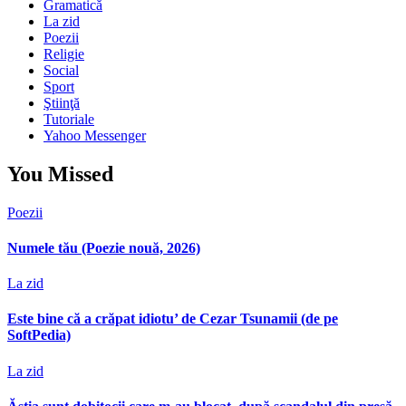
Gramatică
La zid
Poezii
Religie
Social
Sport
Ştiinţă
Tutoriale
Yahoo Messenger
You Missed
Poezii
Numele tău (Poezie nouă, 2026)
La zid
Este bine că a crăpat idiotu’ de Cezar Tsunamii (de pe
SoftPedia)
La zid