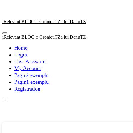
Sari
la
conținut
iRelevant BLOG :: CronicuTZa lui DanuTZ
iRelevant BLOG :: CronicuTZa lui DanuTZ
Home
Login
Lost Password
My Account
Pagină exemplu
Pagină exemplu
Registration