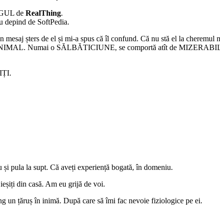
JEGUL de
RealThing
.
u depind de SoftPedia.
n mesaj șters de el și mi-a spus că îl confund. Că nu stă el la cherem
 un ANIMAL. Numai o SĂLBĂTICIUNE, se comportă atît de MIZERABI
IȚI.
și pula la supt. Că aveți experiență bogată, în domeniu.
șiți din casă. Am eu grijă de voi.
ing un țăruș în inimă. După care să îmi fac nevoie fiziologice pe ei.