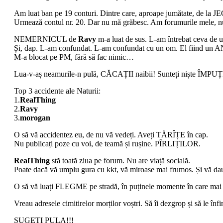
Am luat ban pe 19 conturi. Dintre care, aproape jumătate, de la 
Urmează contul nr. 20. Dar nu mă grăbesc. Am forumurile mele, n
NEMERNICUL de
Ravy
m-a luat de sus. L-am întrebat ceva de u
Și, dap. L-am confundat. L-am confundat cu un om. El fiind
M-a blocat pe PM, fără să fac nimic…
Lua-v-aș neamurile-n pulă, CĂCAȚII naibii! Sunteți niște ÎMPUȚ
Top 3 accidente ale Naturii:
1.
RealThing
2.
Ravy
3.
morogan
O să vă accidentez eu, de nu vă vedeți. Aveți TĂRÎȚE în cap.
Nu publicați poze cu voi, de teamă și rușine. PÎRLIȚILOR.
RealThing
stă toată ziua pe forum. Nu are viață socială.
Poate dacă vă umplu gura cu kkt, vă miroase mai frumos. Și vă dau 
O să vă luați FLEGME pe stradă, în puținele momente în care mai ie
Vreau adresele cimitirelor morților voștri. Să îi dezgrop și să le înf
SUGEȚI PULA!!!