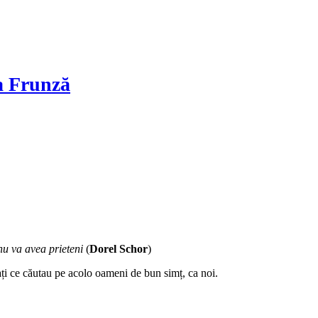
na Frunză
nu va avea prieteni
(
Dorel Schor
)
ți ce căutau pe acolo oameni de bun simț, ca noi.