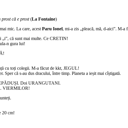
 prost că e prost
(
La Fontaine
)
 mai mic. La care, acest
Paru Ionel
, mi-a zis „pleacă, mă, d-aici”. M-a 
doi „i”, că sunt mai multe. Ce CRETIN!
ula-n gura lui!
PĂ!
față cu toți colegii. M-a făcut de kkt, JEGUL!
er că s-au dus dracului, între timp. Planeta a ieșit mai cîștigată.
REPĂDUȘI. Doi URANGUTANI.
itați. VIERMILOR!
unteți.
e 20 cm!