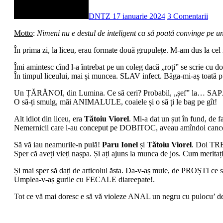
DNTZ
17 ianuarie 2024
3 Comentarii
Motto
:
Nimeni nu e destul de inteligent ca să poată convinge pe un
În prima zi, la liceu, erau formate două grupulețe. M-am dus la cel
Îmi amintesc cînd l-a întrebat pe un coleg dacă „roți” se scrie cu 
În timpul liceului, mai și muncea. SLAV infect. Băga-mi-aș toată p
Un ȚĂRĂNOI, din Lumina. Ce să ceri? Probabil, „șef” la… SA
O să-ți smulg, măi ANIMALULE, coaiele și o să ți le bag pe gît!
Alt idiot din liceu, era
Tătoiu Viorel
. Mi-a dat un șut în fund, de 
Nemernicii care l-au conceput pe DOBITOC, aveau amîndoi cancer. Sp
Să vă iau neamurile-n pulă!
Paru Ionel
și
Tătoiu Viorel
. Doi T
Sper că aveți vieți nașpa. Și ați ajuns la munca de jos. Cum mer
Și mai sper să dați de articolul ăsta. Da-v-aș muie, de PROȘTI ce s
Umplea-v-aș gurile cu FECALE diareepate!.
Tot ce vă mai doresc e să vă violeze ANAL un negru cu pulocu’ d