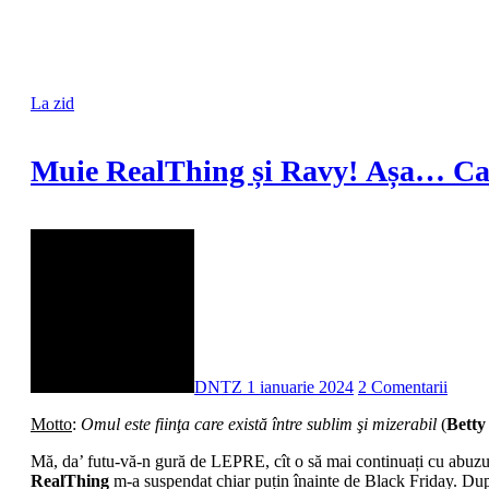
La zid
Muie RealThing și Ravy! Așa… Ca 
DNTZ
1 ianuarie 2024
2 Comentarii
Motto
:
Omul este fiinţa care există între sublim şi mizerabil
(
Betty
Mă, da’ futu-vă-n gură de LEPRE, cît o să mai continuați cu abuzu
RealThing
m-a suspendat chiar puțin înainte de Black Friday. Dup