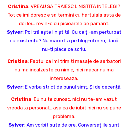
Cristina
: VREAU SA TRAIESC LINISTITA INTELEGI?
Tot ce imi doresc e sa termini cu hartuiala asta de
doi lei… revin-o cu picioarele pe pamant.
Sylver
: Poi trăiește liniștită. Cu ce ți-am perturbat
eu existența? Nu mai intra pe blog-ul meu, dacă
nu-ți place ce scriu.
Cristina
: Faptul ca imi trimiti mesaje de sarbatori
nu ma incalzeste cu nimic, nici macar nu ma
intereseaza.
Sylver
: E vorba strict de bunul simț. Și de decență.
Cristina
: Eu nu te cunosc, nici nu te-am vazut
vreodata personal… asa ca de iubit nici nu se pune
problema.
Sylver
: Am vorbit sute de ore. Conversațiile sunt