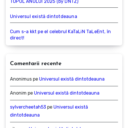
TOPUL ANULUI 2025 (by DNTZ)
Universul există dintotdeauna
Cum s-a kkt pe el celebrul KaTaLiN TaLeEnt, în
direct!
Comentarii recente
Anonimus
pe
Universul există dintotdeauna
Anonim
pe
Universul există dintotdeauna
sylvercheetah53
pe
Universul există
dintotdeauna