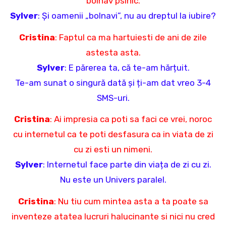
bolnav psihic.
Sylver
: Și oamenii „bolnavi”, nu au dreptul la iubire?
Cristina
: Faptul ca ma hartuiesti de ani de zile
astesta asta.
Sylver
: E părerea ta, că te-am hărțuit.
Te-am sunat o singură dată și ți-am dat vreo 3-4
SMS-uri.
Cristina
: Ai impresia ca poti sa faci ce vrei, noroc
cu internetul ca te poti desfasura ca in viata de zi
cu zi esti un nimeni.
Sylver
: Internetul face parte din viața de zi cu zi.
Nu este un Univers paralel.
Cristina
: Nu tiu cum mintea asta a ta poate sa
inventeze atatea lucruri halucinante si nici nu cred