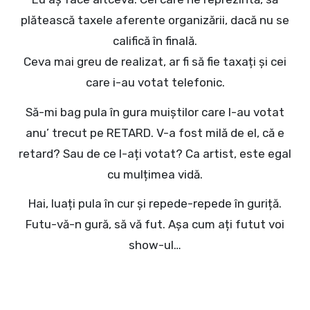
plătească taxele aferente organizării, dacă nu se
califică în finală.
Ceva mai greu de realizat, ar fi să fie taxați și cei
care i-au votat telefonic.
Să-mi bag pula în gura muiștilor care l-au votat
anu’ trecut pe RETARD. V-a fost milă de el, că e
retard? Sau de ce l-ați votat? Ca artist, este egal
cu mulțimea vidă.
Hai, luați pula în cur și repede-repede în guriță.
Futu-vă-n gură, să vă fut. Așa cum ați futut voi
show-ul…