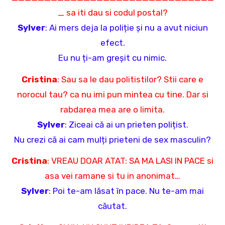
_ sa iti dau si codul postal?
Sylver
: Ai mers deja la poliție și nu a avut niciun
efect.
Eu nu ți-am greșit cu nimic.
Cristina
: Sau sa le dau politistilor? Stii care e
norocul tau? ca nu imi pun mintea cu tine. Dar si
rabdarea mea are o limita.
Sylver
: Ziceai că ai un prieten polițist.
Nu crezi că ai cam mulți prieteni de sex masculin?
Cristina
: VREAU DOAR ATAT: SA MA LASI IN PACE si
asa vei ramane si tu in anonimat…
Sylver
: Poi te-am lăsat în pace. Nu te-am mai
căutat.