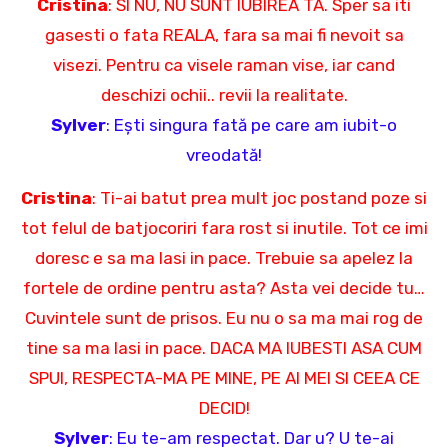
Cristina
: SI NU, NU SUNT IUBIREA TA. Sper sa iti
gasesti o fata REALA, fara sa mai fi nevoit sa
visezi. Pentru ca visele raman vise, iar cand
deschizi ochii.. revii la realitate.
Sylver
: Ești singura fată pe care am iubit-o
vreodată!
Cristina
: Ti-ai batut prea mult joc postand poze si
tot felul de batjocoriri fara rost si inutile. Tot ce imi
doresc e sa ma lasi in pace. Trebuie sa apelez la
fortele de ordine pentru asta? Asta vei decide tu…
Cuvintele sunt de prisos. Eu nu o sa ma mai rog de
tine sa ma lasi in pace. DACA MA IUBESTI ASA CUM
SPUI, RESPECTA-MA PE MINE, PE AI MEI SI CEEA CE
DECID!
Sylver
: Eu te-am respectat. Dar u? U te-ai