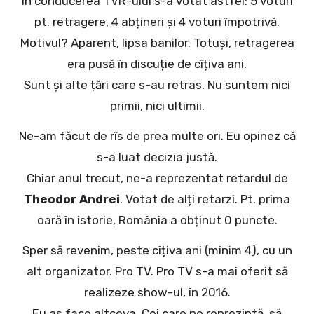
În conducerea TVR-ului s-a votat astfel: 5 voturi
pt. retragere, 4 abțineri și 4 voturi împotrivă.
Motivul? Aparent, lipsa banilor. Totuși, retragerea
era pusă în discuție de cîțiva ani.
Sunt și alte țări care s-au retras. Nu suntem nici
primii, nici ultimii.
Ne-am făcut de rîs de prea multe ori. Eu opinez că
s-a luat decizia justă.
Chiar anul trecut, ne-a reprezentat retardul de
Theodor Andrei
. Votat de alți retarzi. Pt. prima
oară în istorie, România a obținut 0 puncte.
Sper să revenim, peste cîțiva ani (minim 4), cu un
alt organizator. Pro TV. Pro TV s-a mai oferit să
realizeze show-ul, în 2016.
Eu aș face altceva. Cei care ne reprezintă, să