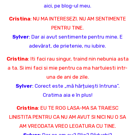
aici, pe blog-ul meu.
Cristina
: NU MA INTERESEZI. NU AM SENTIMENTE
PENTRU TINE.
Sylver
: Dar ai avut sentimente pentru mine. E
adevărat, de prietenie, nu iubire.
Cristina
: Iti faci rau singur, traind nin nebunia asta
a ta. Si imi faci si mie pentru ca ma hartuiesti intr-
una de ani de zile.
Sylver
: Corect este „mă hărțuiești întruna”.
Cratima aia e în plus!
Cristina
: EU TE ROG LASA-MA SA TRAIESC
LINISTITA PENTRU CA NU AM AVUT SI NICI NU O SA
AM VREODATA VREO LEGATURA CU TINE.
Sylver
: Dar ce am eu? Rîie? Păduchi?