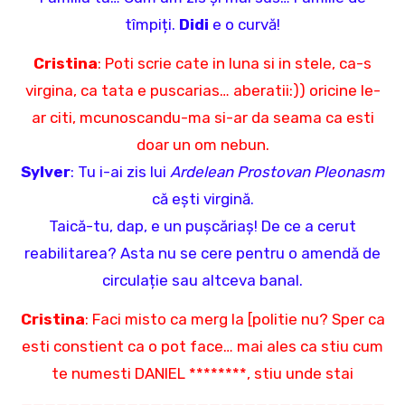
tîmpiți.
Didi
e o curvă!
Cristina
: Poti scrie cate in luna si in stele, ca-s
virgina, ca tata e puscarias… aberatii:)) oricine le-
ar citi, mcunoscandu-ma si-ar da seama ca esti
doar un om nebun.
Sylver
: Tu i-ai zis lui
Ardelean Prostovan Pleonasm
că ești virgină.
Taică-tu, dap, e un pușcăriaș! De ce a cerut
reabilitarea? Asta nu se cere pentru o amendă de
circulație sau altceva banal.
Cristina
: Faci misto ca merg la [politie nu? Sper ca
esti constient ca o pot face… mai ales ca stiu cum
te numesti DANIEL ********, stiu unde stai
_______________________________