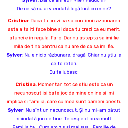
De ce să nu ai vreodată legătură cu mine?
Cristina
: Daca tu crezi ca sa continui razbunarea
asta a ta iti face bine si daca tu crezi ca eu merit,
atunci e in regula. Fa-o. Dar nu astepta sa imi fie
mila de tine pentru ca nu are de ce sa imi fie.
Sylver
: Nu e nicio răzbunare, dragă. Chiar nu știu la
ce te referi.
Eu te iubesc!
Cristina
: Momentan tot ce stiu este ca un
necunoscut isi bate joc de mine online si imi
implica si familia, care culmea sunt oameni onesti.
Sylver
: Nu sînt un necunoscut. Și nu mi-am bătut
niciodată joc de tine. Te respect prea mult.
Familia ta… Cum am zis și mai sus… Familie de