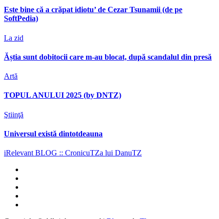
Este bine că a crăpat idiotu’ de Cezar Tsunamii (de pe
SoftPedia)
La zid
Ăștia sunt dobitocii care m-au blocat, după scandalul din presă
Artă
TOPUL ANULUI 2025 (by DNTZ)
Ştiinţă
Universul există dintotdeauna
iRelevant BLOG :: CronicuTZa lui DanuTZ