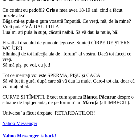
Cu ce sînt eu pedofil?
Cris
a mea avea 18-19 ani, cînd a făcut
pozele alea!
Băga-mi-aș pula-n gura voastră împuțită. Ce vreți, mă, de la mine?
Vreți pula? VĂ DAU PULA!
Lua-mi-ați pula la supt, căcații naibii. Să vă dau la muie, bă!
Fir-ați ai dracului de gunoaie jegoase. Sunteți CÎRPE DE ȘTERS
WC-URI!
Eliminați de tot infecția aia de „forum” al vostru. Dacă tot faceți ce
vreți.
Să mă piș, pe voi, cu jet!
Tot ce meritați voi este SPERMĂ, PIȘU și CACA.
Să vă fut în gură, după care să vă dau la muie. Care-i tot aia, doar că
voi n-ați aflat.
CURVE ȘI TÎMPIȚI. Exact cum spunea
Bianca Păcurar
despre o
situație de fapt jenantă, de pe forumu’ lu’
Măruță
(alt IMBECIL).
Universu’ a făcut dreptate. RETARDAȚILOR!
Yahoo Messenger
Yahoo Messenger is back!