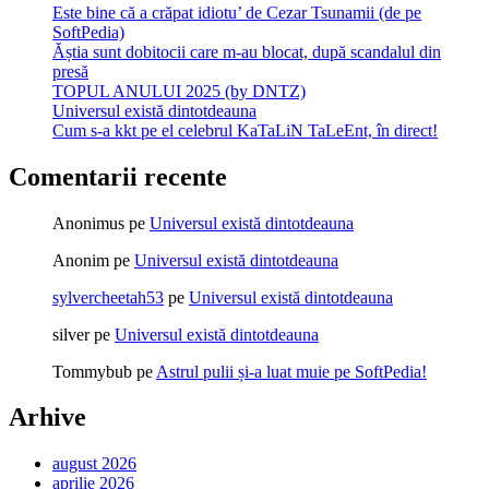
Este bine că a crăpat idiotu’ de Cezar Tsunamii (de pe
SoftPedia)
Ăștia sunt dobitocii care m-au blocat, după scandalul din
presă
TOPUL ANULUI 2025 (by DNTZ)
Universul există dintotdeauna
Cum s-a kkt pe el celebrul KaTaLiN TaLeEnt, în direct!
Comentarii recente
Anonimus
pe
Universul există dintotdeauna
Anonim
pe
Universul există dintotdeauna
sylvercheetah53
pe
Universul există dintotdeauna
silver
pe
Universul există dintotdeauna
Tommybub
pe
Astrul pulii și-a luat muie pe SoftPedia!
Arhive
august 2026
aprilie 2026