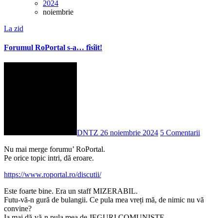
2024
noiembrie
La zid
Forumul RoPortal s-a… fîsîit!
DNTZ
26 noiembrie 2024
5 Comentarii
Nu mai merge forumu’ RoPortal.
Pe orice topic intri, dă eroare.
https://www.roportal.ro/discutii/
Este foarte bine. Era un staff MIZERABIL.
Futu-vă-n gură de bulangii. Ce pula mea vreți mă, de nimic nu vă
convine?
Ia mai dă-vă-n pula mea de JEGURI COMUNISTE.