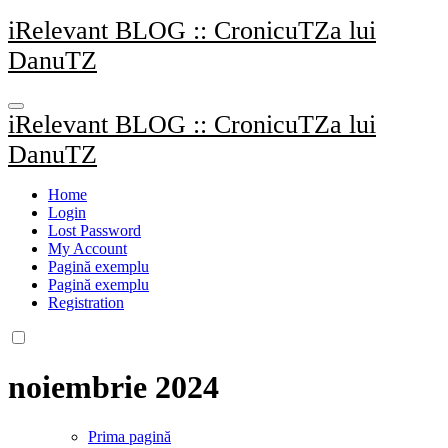
Sari
iRelevant BLOG :: CronicuTZa lui
la
DanuTZ
conținut
iRelevant BLOG :: CronicuTZa lui
DanuTZ
Home
Login
Lost Password
My Account
Pagină exemplu
Pagină exemplu
Registration
noiembrie 2024
Prima pagină