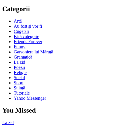
Categorii
Artă
Au fost şi vor fi
Cugetări
Fără categorie
Friends Forever
Funny
Garsoniera lui Măruţă
Gramatică
La zid
Poezii
Religie
Social
Sport
Ştiinţă
Tutoriale
Yahoo Messenger
You Missed
La zid