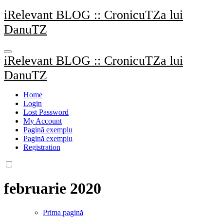
Sari
iRelevant BLOG :: CronicuTZa lui
la
DanuTZ
conținut
iRelevant BLOG :: CronicuTZa lui
DanuTZ
Home
Login
Lost Password
My Account
Pagină exemplu
Pagină exemplu
Registration
februarie 2020
Prima pagină