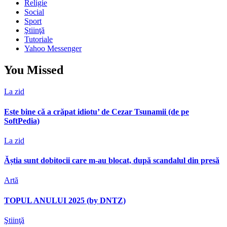
Religie
Social
Sport
Ştiinţă
Tutoriale
Yahoo Messenger
You Missed
La zid
Este bine că a crăpat idiotu’ de Cezar Tsunamii (de pe
SoftPedia)
La zid
Ăștia sunt dobitocii care m-au blocat, după scandalul din presă
Artă
TOPUL ANULUI 2025 (by DNTZ)
Ştiinţă