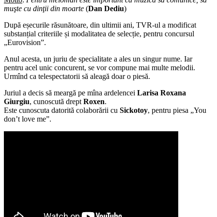
muşte cu dinţii din moarte
(
Dan Dediu
)
După eșecurile răsunătoare, din ultimii ani, TVR-ul a modificat
substanțial criteriile și modalitatea de selecție, pentru concursul
„Eurovision”.
Anul acesta, un juriu de specialitate a ales un singur nume. Iar
pentru acel unic concurent, se vor compune mai multe melodii.
Urmînd ca telespectatorii să aleagă doar o piesă.
Juriul a decis să meargă pe mîna ardelencei
Larisa Roxana
Giurgiu
, cunoscută drept
Roxen
.
Este cunoscuta datorită colaborării cu
Sickotoy
, pentru piesa „You
don’t love me”.