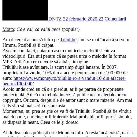
DNTZ
22 februarie 2020
22 Comentarii
Motto
:
Ce e val, ca valul trece
(popular)
Am încercat acum să intru pe
Trilulilu
și nu se mai încarcă serverul.
Hmmz. Posibil să fi crăpat.
Aveam cont la ei, chiar urcasem multicele melodii și cîteva
videoclipuri. Era util pentru că se putea urca o melodie în format
MP3. Adică nu era nevoie să aibă și imagine.
Trilulilu luase avînt tare, la scurt timp după lansare. În 2007,
proprietarul a vîndut 10% din afacere pentru suma de 100 000 de
euro:
https://www.money.ro/trilulilu-ro-a-vandut-10-din-afacere-
pentru-100-000/
Acolo unde cred eu că s-a pierdut, ar fi pe partea de proprietate
intelectuală. Adică nu trebuia interzisă publicarea materialelor cu
copyright. Oricum, drepturile de autor sunt o mare mizerie. Am mai
scris și o să mai scriu despre asta.
Momentan, nu prea se știe ce va fi de Trilulilu. Posibil să fie vîndut
mai departe, dar cine ar fi fraierul? Mai probabil ar fi, pur și simplu,
să dispară în neant. Ceea ce le și doresc.
Al doilea colos prăbușit este Monden.info. Acesta încă există, dar la