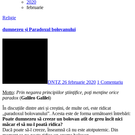
2020
februarie
Religie
dumnezeu și Paradoxul bolovanului
DNTZ
26 februarie 2020
1 Comentariu
Motto
:
Prin negarea principiilor ştiinţifice, poţi menţine orice
paradox
(
Galileo Galilei
)
În discuțiile dintre atei și creștini, de multe ori, este ridicat
„paradoxul bolovanului”. Acesta este de forma următoarei întrebări:
Poate dumnezeu să creeze un bolovan atît de greu încît nici
măcar el să nu-l poată ridica?
Dacă poate să-l creeze, înseamnă că nu este atotputernic. Din