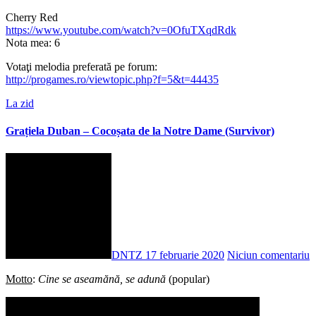
Cherry Red
https://www.youtube.com/watch?v=0OfuTXqdRdk
Nota mea: 6
Votaţi melodia preferată pe forum:
http://progames.ro/viewtopic.php?f=5&t=44435
La zid
Grațiela Duban – Cocoșata de la Notre Dame (Survivor)
DNTZ
17 februarie 2020
Niciun comentariu
Motto
:
Cine se aseamănă, se adună
(popular)