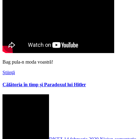
Bag pula-n moda voastră!
Ştiinţă
Călătoria în timp și Paradoxul lui Hitler