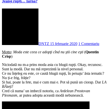
Jeanși rupți… Iarna?
DNTZ
15 februarie 2020
1 Comentariu
Motto
:
Moda este ceea ce adopţi cînd nu ştii cine eşti
(
Quentin
Crisp
)
Niciodată nu m-a prins moda asta cu blugii rupți. Okay, recunosc.
Sunt la modă. Dar nu mă reprezintă la nivel personal.
Ce nu înțeleg eu este, ce caută blugii rupți, în peisaju’ ăsta iernatic?
Nu ți-e frig, frăție?
Și hai, poate la fete, mai e cum mai e. Pot să pună un ciorap. Dar
LA
BĂ
ieți?
Cred că numa’ un imbecil notoriu, ca
Ardelean Prostovan
Pleonasm
, ar putea adopta această modă nebunească.