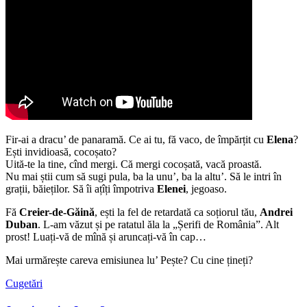
Fir-ai a dracu’ de panaramă. Ce ai tu, fă vaco, de împărțit cu
Elena
?
Ești invidioasă, cocoșato?
Uită-te la tine, cînd mergi. Că mergi cocoșată, vacă proastă.
Nu mai știi cum să sugi pula, ba la unu’, ba la altu’. Să le intri în
grații, băieților. Să îi ațîți împotriva
Elenei
, jegoaso.
Fă
Creier-de-Găină
, ești la fel de retardată ca soțiorul tău,
Andrei
Duban
. L-am văzut și pe ratatul ăla la „Șerifi de România”. Alt
prost! Luați-vă de mînă și aruncați-vă în cap…
Mai urmărește careva emisiunea lu’ Pește? Cu cine țineți?
Cugetări