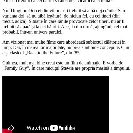
Nu ar fi trebuit ca cel bătrîn să aibă deja cicatricea la mînă?
Nu. Dragilor. Ori cei din viitor ar fi trebuit să aibă deja rănile. Sau
varianta doi, să nu aibă legătură, de niciun fel, cu cei tineri (din
trecut, adică). Situație în care rănile provocate celor tineri, nu ar fi
trebuit să apară și la cei bătrîni. Aceștia din urmă, ajungînd, cel mai
probabil, într-un univers paralel.
Am vizionat mai multe filme care abordează subiectul călătoriei în
timp. Dar, în marea lor majoritate, nu prea sunt bine concepute. Cum
e și clasicul „Back to the Future”, din ’85.
Culmea, mult mai bine creat este un film de animație. E vorba de
„Family Guy”. În care micuțul
Stewie
are propria mașină a timpului.