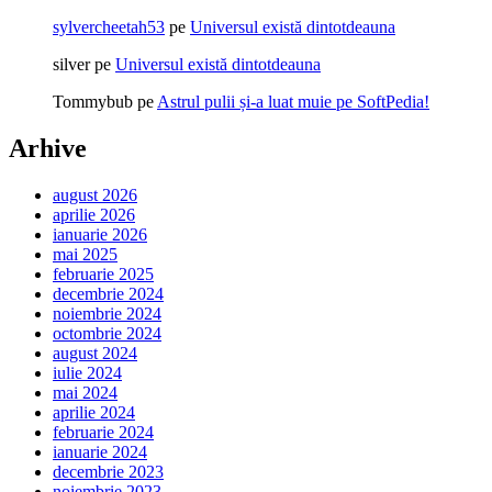
sylvercheetah53
pe
Universul există dintotdeauna
silver
pe
Universul există dintotdeauna
Tommybub
pe
Astrul pulii și-a luat muie pe SoftPedia!
Arhive
august 2026
aprilie 2026
ianuarie 2026
mai 2025
februarie 2025
decembrie 2024
noiembrie 2024
octombrie 2024
august 2024
iulie 2024
mai 2024
aprilie 2024
februarie 2024
ianuarie 2024
decembrie 2023
noiembrie 2023