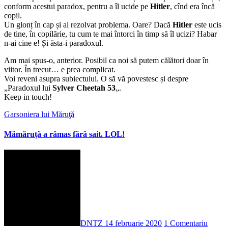
conform acestui paradox, pentru a îl ucide pe
Hitler
, cînd era încă
copil.
Un glonț în cap și ai rezolvat problema. Oare? Dacă
Hitler
este ucis
de tine, în copilărie, tu cum te mai întorci în timp să îl ucizi? Habar
n-ai cine e! Și ăsta-i paradoxul.
Am mai spus-o, anterior. Posibil ca noi să putem călători doar în
viitor. În trecut… e prea complicat.
Voi reveni asupra subiectului. O să vă povestesc și despre
„Paradoxul lui
Sylver Cheetah 53
„.
Keep in touch!
Garsoniera lui Măruţă
Mămăruță a rămas fără sait. LOL!
DNTZ
14 februarie 2020
1 Comentariu