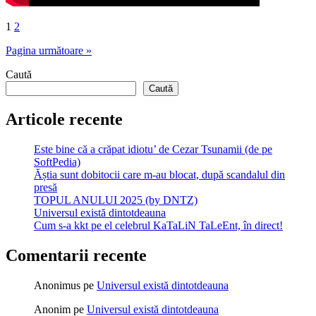
Paginație
1
2
articole
Pagina următoare »
Caută
Caută
Articole recente
Este bine că a crăpat idiotu’ de Cezar Tsunamii (de pe
SoftPedia)
Ăștia sunt dobitocii care m-au blocat, după scandalul din
presă
TOPUL ANULUI 2025 (by DNTZ)
Universul există dintotdeauna
Cum s-a kkt pe el celebrul KaTaLiN TaLeEnt, în direct!
Comentarii recente
Anonimus
pe
Universul există dintotdeauna
Anonim
pe
Universul există dintotdeauna