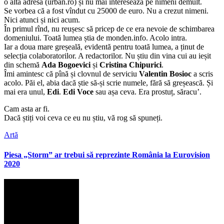
o altă adresă (urban.ro) și nu mai interesează pe nimeni demult.
Se vorbea că a fost vîndut cu 25000 de euro. Nu a crezut nimeni.
Nici atunci și nici acum.
În primul rînd, nu reușesc să pricep de ce era nevoie de schimbarea
domeniului. Toată lumea știa de monden.info. Acolo intra.
Iar a doua mare greșeală, evidentă pentru toată lumea, a ținut de
selecția colaboratorilor. A redactorilor. Nu știu din vina cui au ieșit
din schemă
Ada Bogoevici
și
Cristina Chipurici
.
Îmi amintesc că pînă și clovnul de serviciu
Valentin Bosioc
a scris
acolo. Păi el, abia dacă știe să-și scrie numele, fără să greșească. Și
mai era unul,
Edi
.
Edi Voce
sau așa ceva. Era prostuț, săracu’.
Cam asta ar fi.
Dacă știți voi ceva ce eu nu știu, vă rog să spuneți.
Artă
Piesa „Storm” ar trebui să reprezinte România la Eurovision
2020