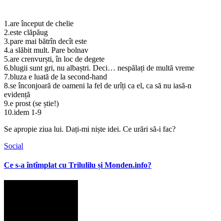
1.are început de chelie
2.este clăpăug
3.pare mai bătrîn decît este
4.a slăbit mult. Pare bolnav
5.are crenvurști, în loc de degete
6.blugii sunt gri, nu albaștri. Deci… nespălați de multă vreme
7.bluza e luată de la second-hand
8.se înconjoară de oameni la fel de urîți ca el, ca să nu iasă-n
evidență
9.e prost (se știe!)
10.idem 1-9
Se apropie ziua lui. Dați-mi niște idei. Ce urări să-i fac?
Social
Ce s-a întîmplat cu Trilulilu și Monden.info?