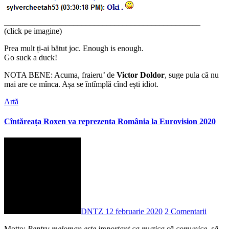
________________________________________________
(click pe imagine)
Prea mult ți-ai bătut joc. Enough is enough.
Go suck a duck!
NOTA BENE: Acuma, fraieru’ de
Victor Doldor
, suge pula că nu
mai are ce mînca. Așa se întîmplă cînd ești idiot.
Artă
Cîntăreața Roxen va reprezenta România la Eurovision 2020
DNTZ
12 februarie 2020
2 Comentarii
Motto
:
Pentru meloman este important ca muzica să comunice, să