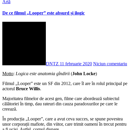
Artă
De ce filmul „Looper” este absurd și ilogic
DNTZ
11 februarie 2020
Niciun comentariu
Motto
:
Logica este anatomia gîndirii
(
John Locke
)
Filmul „Looper” este un SF din 2012, care îl are în rolul principal pe
actorul
Bruce Willis
.
Majoritatea filmelor de acest gen, filme care abordează subiectul
călătoriei în timp, dau rateuri din cauza paradoxurilor pe care le
creează.
În producția „Looper”, care a avut ceva succes, se spune povestea
unor corporații mafiote, din viitor, care trimit oameni în trecut pentru
a fi uciși. Astfel, corpul dispare.