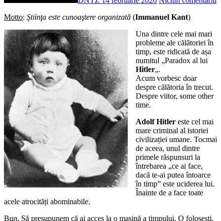
DNTZ
14 februarie 2020
Niciun comentariu
Motto
:
Ştiinţa este cunoaştere organizată
(
Immanuel Kant
)
Una dintre cele mai mari
probleme ale călătoriei în
timp, este ridicată de așa
numitul „Paradox al lui
Hitler
„.
Acum vorbesc doar
despre călătoria în trecut.
Despre viitor, some other
time.
Adolf Hitler
este cel mai
mare criminal al istoriei
civilizației umane. Tocmai
de aceea, unul dintre
primele răspunsuri la
întrebarea „ce ai face,
dacă te-ai putea întoarce
în timp” este uciderea lui.
Înainte de a face toate
acele atrocități abominabile.
Bun. Să presupunem că ai acces la o mașină a timpului. O folosești,