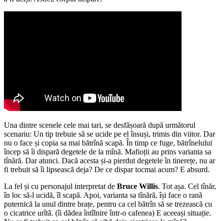
Una dintre scenele cele mai tari, se desfășoară după următorul
scenariu: Un tip trebuie să se ucide pe el însuși, trimis din viitor. Dar
nu o face și copia sa mai bătrînă scapă. În timp ce fuge, bătrînelului
încep să îi dispară degetele de la mînă. Mafioții au prins varianta sa
tînără. Dar atunci. Dacă acesta și-a pierdut degetele în tinerețe, nu ar
fi trebuit să îi lipsească deja? De ce dispar tocmai acum? E absurd.
La fel și cu personajul interpretat de
Bruce Willis
. Tot așa. Cel tînăr,
în loc să-l ucidă, îl scapă. Apoi, varianta sa tînără, își face o rană
puternică la unul dintre brațe, pentru ca cel bătrîn să se trezească cu
o cicatrice urîtă. (îi dădea întîlnire într-o cafenea) E aceeași situație.