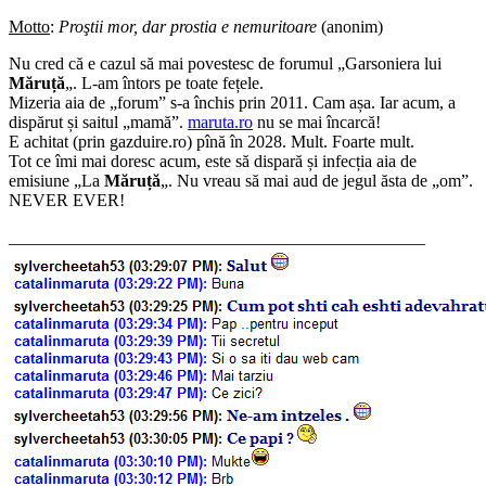
Motto
:
Proştii mor, dar prostia e nemuritoare
(anonim)
Nu cred că e cazul să mai povestesc de forumul „Garsoniera lui
Măruță
„. L-am întors pe toate fețele.
Mizeria aia de „forum” s-a închis prin 2011. Cam așa. Iar acum, a
dispărut și saitul „mamă”.
maruta.ro
nu se mai încarcă!
E achitat (prin gazduire.ro) pînă în 2028. Mult. Foarte mult.
Tot ce îmi mai doresc acum, este să dispară și infecția aia de
emisiune „La
Măruță
„. Nu vreau să mai aud de jegul ăsta de „om”.
NEVER EVER!
________________________________________________