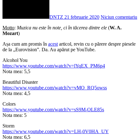
DNTZ
21 februarie 2020
Niciun comentariu
Motto
:
Muzica nu este în note, ci în tăcerea dintre ele
(
W. A.
Mozart
)
Așa cum am promis în
acest
articol, revin cu o părere despre piesele
de la „Eurovision”. Da. Au apărut pe YouTube.
Alcohol You
https://www.youtube.com/watch?v=lYqEX_PM6p4
Nota mea: 5,5
Beautiful Disaster
https://www.youtube.com/watch?v=vMO_RQ5owss
Nota mea: 4,5
Colors
https://www.youtube.com/watch?v=sS9M-OLE85s
Nota mea: 5
Storm
https://www.youtube.com/watch?v=LH-0V0HA_UY
Nota mea: 6,5