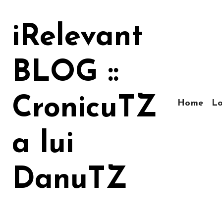
Sari
la
iRelevant
conținut
BLOG ::
CronicuTZ
Home
Lo
a lui
DanuTZ