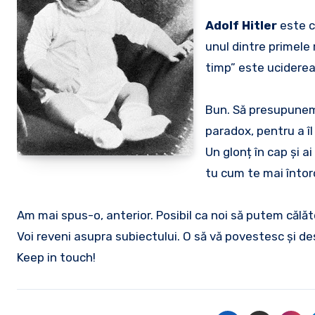
Adolf Hitler
este ce
unul dintre primele 
timp” este uciderea 
Bun. Să presupunem 
paradox, pentru a î
Un glonț în cap și 
tu cum te mai întorci
Am mai spus-o, anterior. Posibil ca noi să putem călăto
Voi reveni asupra subiectului. O să vă povestesc și de
Keep in touch!