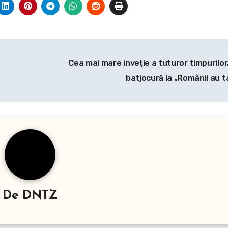
Cea mai mare inveție a tuturor timpurilor,
batjocură la „Românii au t
De
DNTZ