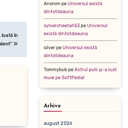
Anonim
pe
Universul există
dintotdeauna
sylvercheetah53
pe
Universul
există dintotdeauna
 luată în
alent”
silver
pe
Universul există
dintotdeauna
Tommybub
pe
Astrul pulii și-a luat
muie pe SoftPedia!
Arhive
august 2026