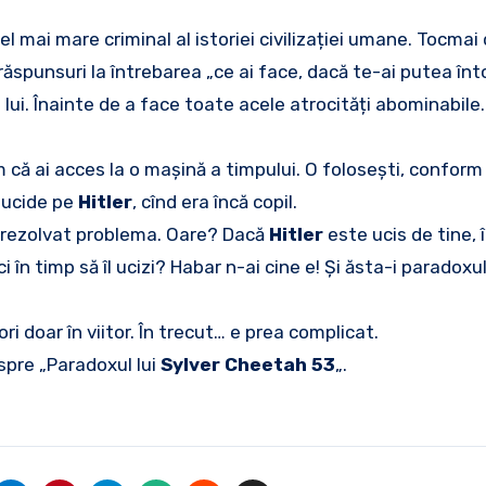
l mai mare criminal al istoriei civilizației umane. Tocmai
răspunsuri la întrebarea „ce ai face, dacă te-ai putea înt
lui. Înainte de a face toate acele atrocități abominabile.
că ai acces la o mașină a timpului. O folosești, conform
l ucide pe
Hitler
, cînd era încă copil.
ai rezolvat problema. Oare? Dacă
Hitler
este ucis de tine, î
 în timp să îl ucizi? Habar n-ai cine e! Și ăsta-i paradoxul
ri doar în viitor. În trecut… e prea complicat.
spre „Paradoxul lui
Sylver Cheetah 53
„.