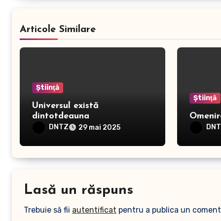
Articole Similare
Ştiinţă
Ştiinţă
Universul există
dintotdeauna
Omenire
DNTZ
DN
29 mai 2025
Lasă un răspuns
Trebuie să fii
autentificat
pentru a publica un coment