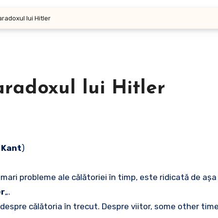
aradoxul lui Hitler
aradoxul lui Hitler
 Kant
)
mari probleme ale călătoriei în timp, este ridicată de aș
er
„.
espre călătoria în trecut. Despre viitor, some other time