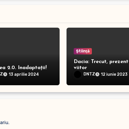
Ştiinţă
Dacia: Trecut, prezent 
a 2.0. Inadaptații!
viitor
TZ
DNTZ
13 aprilie 2024
12 iunie 2023
ariu.