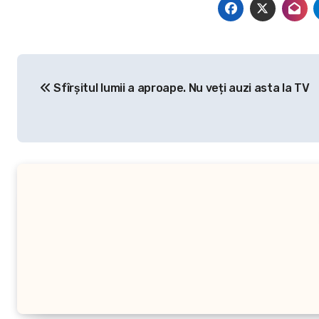
Navigare
Sfîrșitul lumii a aproape. Nu veți auzi asta la TV
în
articole