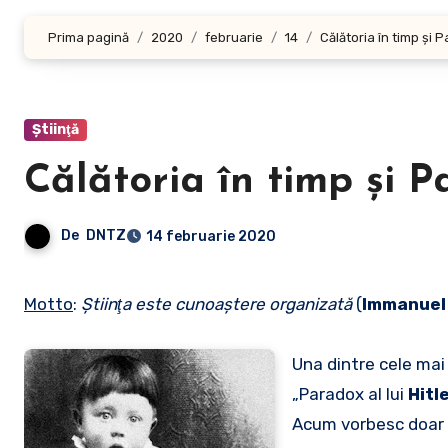
Prima pagină
2020
februarie
14
Călătoria în timp și P
Ştiinţă
Călătoria în timp și P
De
DNTZ
14 februarie 2020
Motto
:
Ştiinţa este cunoaştere organizată
(
Immanuel
Una dintre cele mai 
„Paradox al lui
Hitl
Acum vorbesc doar d