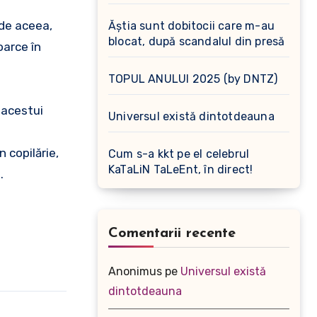
 de aceea,
Ăștia sunt dobitocii care m-au
blocat, după scandalul din presă
oarce în
TOPUL ANULUI 2025 (by DNTZ)
 acestui
Universul există dintotdeauna
n copilărie,
Cum s-a kkt pe el celebrul
KaTaLiN TaLeEnt, în direct!
.
Comentarii recente
Anonimus
pe
Universul există
dintotdeauna