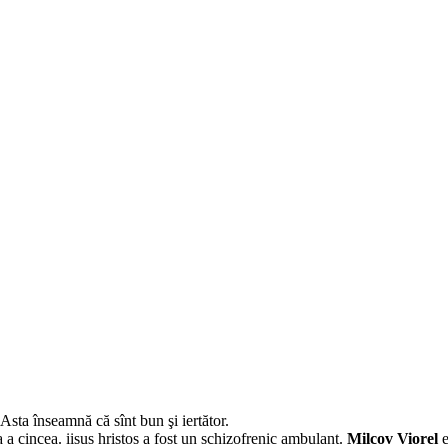
sta înseamnă că sînt bun şi iertător.
a a cincea. iisus hristos a fost un schizofrenic ambulant.
Milcov Viorel
e