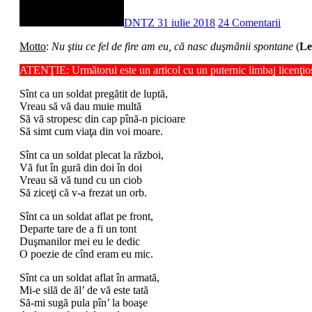
DNTZ
31 iulie 2018
24 Comentarii
Motto
:
Nu ştiu ce fel de fire am eu, că nasc duşmănii spontane
(
Le
ATENŢIE: Următorul este un articol cu un puternic limbaj licenţio
Sînt ca un soldat pregătit de luptă,
Vreau să vă dau muie multă
Să vă stropesc din cap pînă-n picioare
Să simt cum viaţa din voi moare.
Sînt ca un soldat plecat la război,
Vă fut în gură din doi în doi
Vreau să vă tund cu un ciob
Să ziceţi că v-a frezat un orb.
Sînt ca un soldat aflat pe front,
Departe tare de a fi un tont
Duşmanilor mei eu le dedic
O poezie de cînd eram eu mic.
Sînt ca un soldat aflat în armată,
Mi-e silă de ăl’ de vă este tată
Să-mi sugă pula pîn’ la boaşe