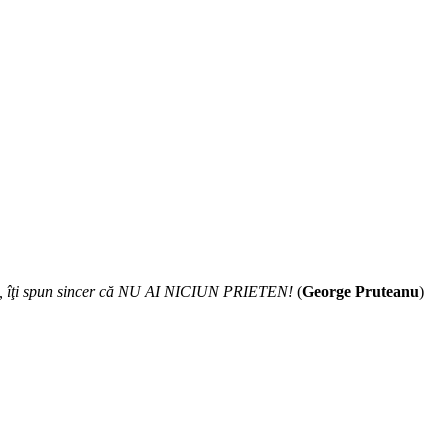
i 10, îţi spun sincer că NU AI NICIUN PRIETEN!
(
George Pruteanu
)