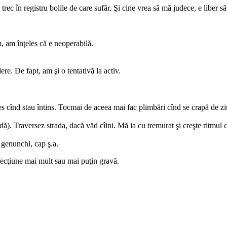
 trec în registru bolile de care sufăr. Şi cine vrea să mă judece, e liber 
, am înţeles că e neoperabilă.
re. De fapt, am şi o tentativă la activ.
es cînd stau întins. Tocmai de aceea mai fac plimbări cînd se crapă de zi
dă). Traversez strada, dacă văd cîini. Mă ia cu tremurat şi creşte ritmul 
, genunchi, cap ş.a.
fecţiune mai mult sau mai puţin gravă.