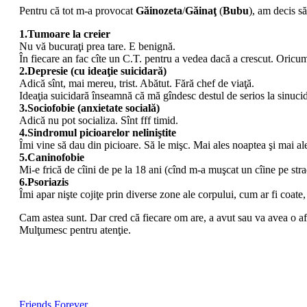
Pentru că tot m-a provocat
Găinozeta
/
Găinaţ
(
Bubu
), am decis să
1.Tumoare la creier
Nu vă bucuraţi prea tare. E benignă.
În fiecare an fac cîte un C.T. pentru a vedea dacă a crescut. Oricum
2.Depresie (cu ideaţie suicidară)
Adică sînt, mai mereu, trist. Abătut. Fără chef de viaţă.
Ideaţia suicidară înseamnă că mă gîndesc destul de serios la sinucide
3.Sociofobie (anxietate socială)
Adică nu pot socializa. Sînt fff timid.
4.Sindromul picioarelor neliniştite
Îmi vine să dau din picioare. Să le mişc. Mai ales noaptea şi mai al
5.Caninofobie
Mi-e frică de cîini de pe la 18 ani (cînd m-a muşcat un cîine pe stra
6.Psoriazis
Îmi apar nişte cojiţe prin diverse zone ale corpului, cum ar fi coate
Cam astea sunt. Dar cred că fiecare om are, a avut sau va avea o a
Mulţumesc pentru atenţie.
Friends Forever