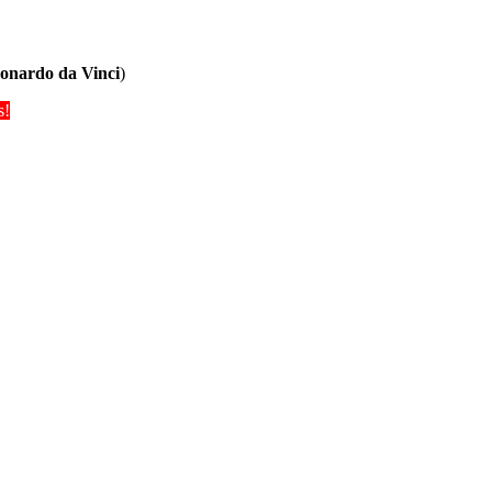
onardo da Vinci
)
s!