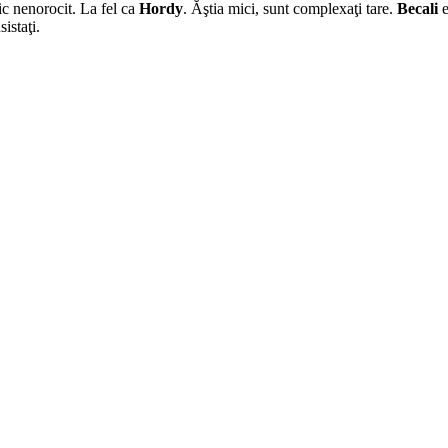
ic nenorocit. La fel ca
Hordy
. Ăştia mici, sunt complexaţi tare.
Becali
e
istaţi.