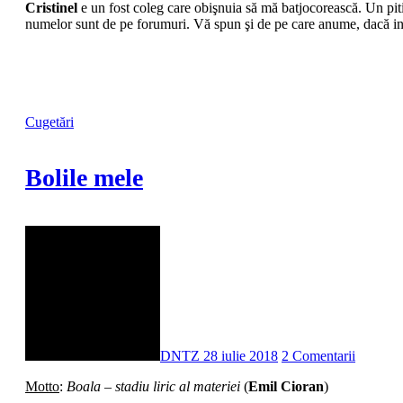
Cristinel
e un fost coleg care obişnuia să mă batjocorească. Un pit
numelor sunt de pe forumuri. Vă spun şi de pe care anume, dacă ins
Cugetări
Bolile mele
DNTZ
28 iulie 2018
2 Comentarii
Motto
:
Boala – stadiu liric al materiei
(
Emil Cioran
)