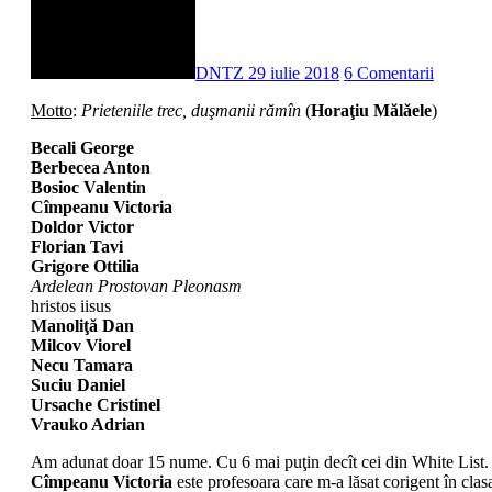
DNTZ
29 iulie 2018
6 Comentarii
Motto
:
Prieteniile trec, duşmanii rămîn
(
Horaţiu Mălăele
)
Becali George
Berbecea Anton
Bosioc Valentin
Cîmpeanu Victoria
Doldor Victor
Florian Tavi
Grigore Ottilia
Ardelean Prostovan Pleonasm
hristos iisus
Manoliţă Dan
Milcov Viorel
Necu Tamara
Suciu Daniel
Ursache Cristinel
Vrauko Adrian
Am adunat doar 15 nume. Cu 6 mai puţin decît cei din White List. A
Cîmpeanu Victoria
este profesoara care m-a lăsat corigent în clas