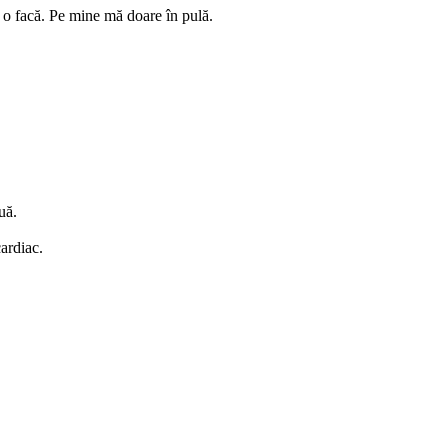
să o facă. Pe mine mă doare în pulă.
uă.
cardiac.