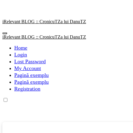
Sari
la
conținut
iRelevant BLOG :: CronicuTZa lui DanuTZ
iRelevant BLOG :: CronicuTZa lui DanuTZ
Home
Login
Lost Password
My Account
Pagină exemplu
Pagină exemplu
Registration