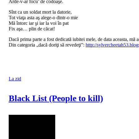
Arde-v-ar focu’ de codoaşe.
Sînt ca un soldat mort la datorie,
Tot viaţa asta aş alege-o dintr-o mie
Mă întorc iar şi iar la voi în pat
Fix aşa… plin de căcat!
Dacă prima parte a fost dedicată iubitei mele, de data aceasta, mă a
Din categoria „dacă doriţi să revedeţi”:
http://sylvercheetah53.blo
La zid
Black List (People to kill)