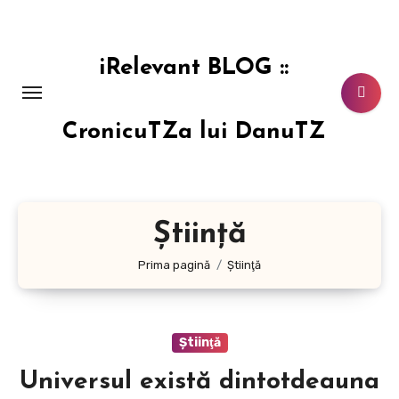
Sari
la
conținut
iRelevant BLOG ::
CronicuTZa lui DanuTZ
Ştiinţă
Prima pagină
Ştiinţă
Ştiinţă
Universul există dintotdeauna