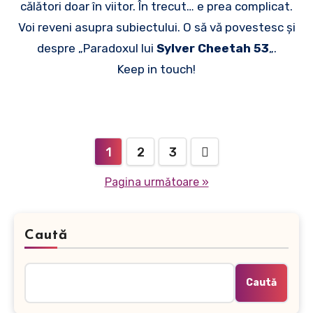
călători doar în viitor. În trecut… e prea complicat.
Voi reveni asupra subiectului. O să vă povestesc și
despre „Paradoxul lui
Sylver Cheetah 53
„.
Keep in touch!
Paginație
1
2
3
articole
Pagina următoare »
Caută
Caută