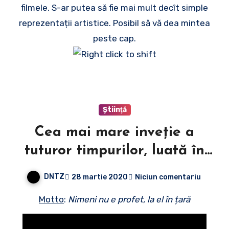
filmele. S-ar putea să fie mai mult decît simple
reprezentații artistice. Posibil să vă dea mintea
peste cap.
Ştiinţă
Cea mai mare inveție a
tuturor timpurilor, luată în
batjocură la „Românii au
DNTZ
28 martie 2020
Niciun comentariu
talent”
Motto
:
Nimeni nu e profet, la el în țară