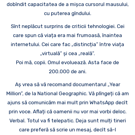
dobîndit capacitatea de a mișca cursorul mausului,
cu puterea gîndului.
Sînt neplăcut surprins de criticii tehnologiei. Cei
care spun că viața era mai frumoasă, înaintea
internetului. Cei care fac „distincția” între viața
„virtuală” și cea „reală”.
Poi mă, copii. Omul evoluează. Asta face de
200.000 de ani.
Aș vrea să vă recomand documentarul „Year
Million”, de la National Geographic. Vă plîngeți că am
ajuns să comunicăm mai mult prin WhatsApp decît
prin voce. Aflați că oamenii nu vor mai vorbi deloc.
Verbal. Totul va fi telepatic. Deja sunt mulți tineri
care preferă să scrie un mesaj, decît să-l