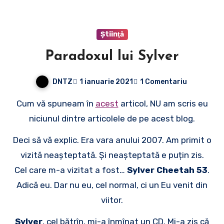
Ştiinţă
Paradoxul lui Sylver
DNTZ
1 ianuarie 2021
1 Comentariu
Cum vă spuneam în
acest
articol, NU am scris eu
niciunul dintre articolele de pe acest blog.
Deci să vă explic. Era vara anului 2007. Am primit o
vizită neașteptată. Și neașteptată e puțin zis.
Cel care m-a vizitat a fost…
Sylver Cheetah 53
.
Adică eu. Dar nu eu, cel normal, ci un Eu venit din
viitor.
Sylver
, cel bătrîn, mi-a înmînat un CD. Mi-a zis că