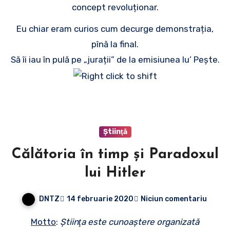
concept revoluționar.
Eu chiar eram curios cum decurge demonstrația,
pînă la final.
Să îi iau în pulă pe „jurații” de la emisiunea lu’ Pește.
Ştiinţă
Călătoria în timp și Paradoxul
lui Hitler
DNTZ
14 februarie 2020
Niciun comentariu
Motto
:
Ştiinţa este cunoaştere organizată