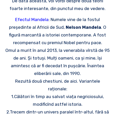
De data aceasta, voi vorbi despre două teorii
foarte interesante, din punctul meu de vedere.
Efectul Mandela
: Numele vine de la fostul
președinte al Africii de Sud,
Nelson Mandela
. O
figură marcantă a istoriei contemporane. A fost
recompensat cu premiul Nobel pentru pace.
Omul a murit în anul 2013, la venerabila vîrstă de 95
de ani. Și totuși. Mulți oameni, ca și mine, își
amintesc că ar fi decedat în pușcărie. Înaintea
eliberării sale, din 1990.
Rezultă două chestiuni, de aici. Variantele
raționale:
1.Călători în timp au salvat viața negriciosului,
modificînd astfel istoria.
2.Trecem dintr-un univers paralel într-altul, fără să