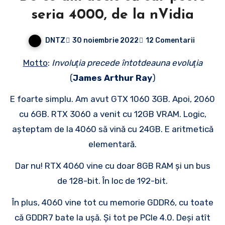
seria 4000, de la nVidia
DNTZ
30 noiembrie 2022
12 Comentarii
Motto
:
Involuţia precede întotdeauna evoluţia
(
James Arthur Ray
)
E foarte simplu. Am avut GTX 1060 3GB. Apoi, 2060
cu 6GB. RTX 3060 a venit cu 12GB VRAM. Logic,
așteptam de la 4060 să vină cu 24GB. E aritmetică
elementară.
Dar nu! RTX 4060 vine cu doar 8GB RAM și un bus
de 128-bit. În loc de 192-bit.
În plus, 4060 vine tot cu memorie GDDR6, cu toate
că GDDR7 bate la ușă. Și tot pe PCIe 4.0. Deși atît