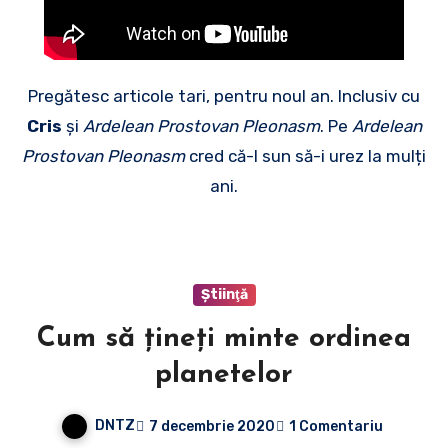
Pregătesc articole tari, pentru noul an. Inclusiv cu
Cris
și
Ardelean Prostovan Pleonasm
. Pe
Ardelean
Prostovan Pleonasm
cred că-l sun să-i urez la mulți
ani.
Ştiinţă
Cum să țineți minte ordinea
planetelor
DNTZ
7 decembrie 2020
1 Comentariu