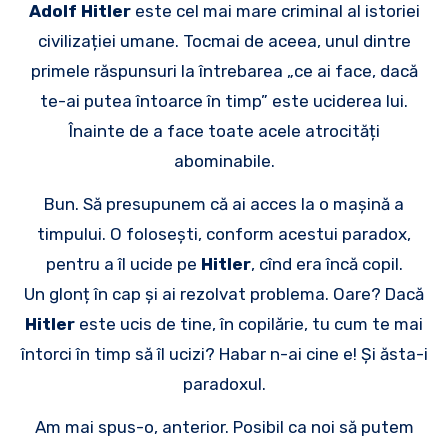
Adolf Hitler
este cel mai mare criminal al istoriei
civilizației umane. Tocmai de aceea, unul dintre
primele răspunsuri la întrebarea „ce ai face, dacă
te-ai putea întoarce în timp” este uciderea lui.
Înainte de a face toate acele atrocități
abominabile.
Bun. Să presupunem că ai acces la o mașină a
timpului. O folosești, conform acestui paradox,
pentru a îl ucide pe
Hitler
, cînd era încă copil.
Un glonț în cap și ai rezolvat problema. Oare? Dacă
Hitler
este ucis de tine, în copilărie, tu cum te mai
întorci în timp să îl ucizi? Habar n-ai cine e! Și ăsta-i
paradoxul.
Am mai spus-o, anterior. Posibil ca noi să putem