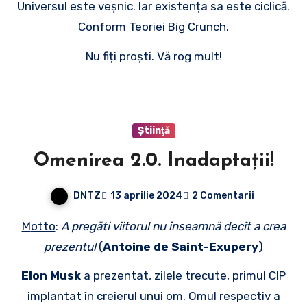
Universul este veșnic. Iar existența sa este ciclică.
Conform Teoriei Big Crunch.
Nu fiți proști. Vă rog mult!
Ştiinţă
Omenirea 2.0. Inadaptații!
DNTZ
13 aprilie 2024
2 Comentarii
Motto
:
A pregăti viitorul nu înseamnă decît a crea
prezentul
(
Antoine de Saint-Exupery
)
Elon Musk
a prezentat, zilele trecute, primul CIP
implantat în creierul unui om. Omul respectiv a