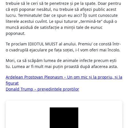
trebuie să le ceri să te penetreze şi pe la spate. Doar pentru
că eşti poponar nesătul, nu trebuie să afişezi public acest
lucru. Terminatule! Dar ce spun eu aici? Îţi sunt cunoscute
literele acestui cuvînt. Le spui tuturor „termină-te” după o
muncă asiduă de satisfacţie a minţii tale de eunuc
poponaut.
Te proclam IDIOTUL MUIST al anului. Premiu’ ce constă într-
o cvadruplă ejaculare pe faţa soţiei, i-l vom oferi mai încolo.
Mori, ca să scăpăm lumea de animale infecte precum eşti
tu. Lumea ar fi mult mai puţin proastă după afacerea asta.
Navigare
Ardelean Prostovan Pleonasm – Un om mic şi la propriu, şi la
figurat
în
Donald Trump – preşedintele proştilor
articole