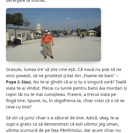
deranjate la stomac.
Grasule, lumea tre’ să ştie cine eşti. Că nouă nu poţi să ne
vinzi poveşti, să ne prosteşti (citat din „Foame de bani” –
Puya
&
Sişu
). Nu te-ai gîndit că ai şi tu o singură soră? Toată
viaţa te-ai vîndut. Plecai cu lunile pentru banii ăia murdari şi
copiii tăi nu te mai cunoşteau. Fraiere, a trecut viaţa pe
lîngă tine. Spune, tu, în oligofrenia ta, chiar crezi că o să iei
ceva cu tine?
Să ştii că juriu’ chiar s-a săturat de tine. Adică, okay, le-ai
supt-o gratis ca să demonstrezi că eşti ultimu’ jeg uman,
ultima scursură de pe faţa Pămîntului, dar acum chiar nu