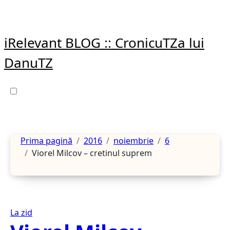
Sari
la
conținut
iRelevant BLOG :: CronicuTZa lui
DanuTZ
Prima pagină
2016
noiembrie
6
Viorel Milcov – cretinul suprem
La zid