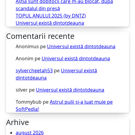
Ăștia sunt dobitocii care m-au blocat, după
scandalul din presă
TOPUL ANULUI 2025 (by DNTZ)
Universul există dintotdeauna
Comentarii recente
Anonimus
pe
Universul există dintotdeauna
Anonim
pe
Universul există dintotdeauna
sylvercheetah53
pe
Universul există
dintotdeauna
silver
pe
Universul există dintotdeauna
Tommybub
pe
Astrul pulii și-a luat muie pe
SoftPedia!
Arhive
august 2026