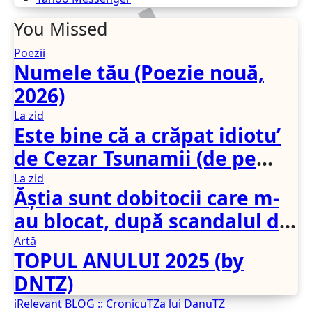
You Missed
Poezii
Numele tău (Poezie nouă,
2026)
La zid
Este bine că a crăpat idiotu’
de Cezar Tsunamii (de pe
SoftPedia)
La zid
Ăștia sunt dobitocii care m-
au blocat, după scandalul din
presă
Artă
TOPUL ANULUI 2025 (by
DNTZ)
iRelevant BLOG :: CronicuTZa lui DanuTZ