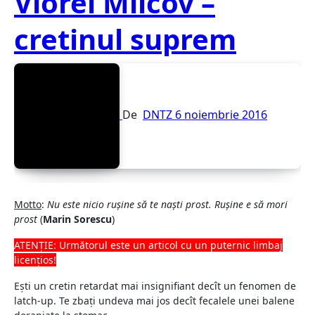
Viorel Milcov –
cretinul suprem
De
DNTZ
6 noiembrie 2016
Motto
:
Nu este nicio ruşine să te naşti prost. Ruşine e să mori
prost
(
Marin Sorescu
)
ATENŢIE: Următorul este un articol cu un puternic limbaj
licenţios!
Eşti un cretin retardat mai insignifiant decît un fenomen de
latch-up. Te zbaţi undeva mai jos decît fecalele unei balene