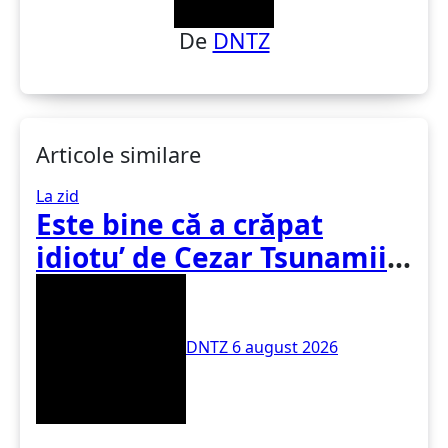
De
DNTZ
Articole similare
La zid
Este bine că a crăpat
idiotu’ de Cezar Tsunamii
(de pe SoftPedia)
DNTZ
6 august 2026