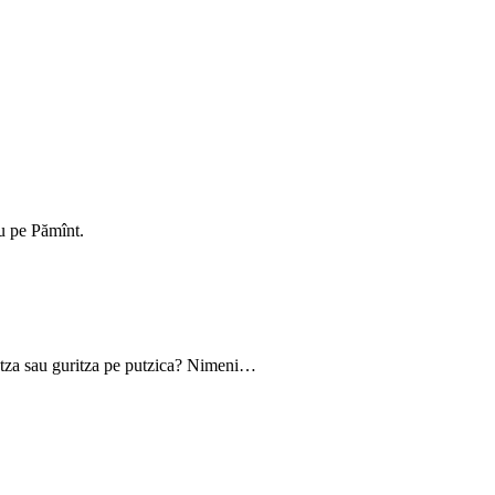
u pe Pămînt.
utza sau guritza pe putzica? Nimeni…