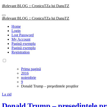
Sari
iRelevant BLOG :: CronicuTZa lui DanuTZ
la
conținut
iRelevant BLOG :: CronicuTZa lui DanuTZ
Home
Login
Lost Password
My Account
Pagină exemplu
Pagină exemplu
Registration
Prima pagină
2016
noiembrie
9
Donald Trump – preşedintele proştilor
La zid
Donald Trump – preşedintele pro