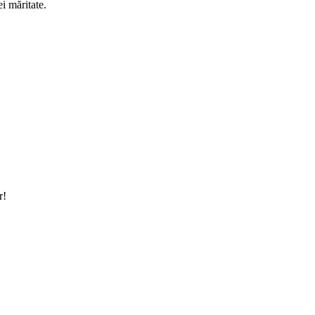
ei măritate.
r!