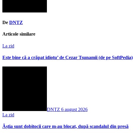
De
DNTZ
Articole similare
La zid
Este bine că a crăpat idiotu’ de Cezar Tsunamii (de pe SoftPedia)
DNTZ
6 august 2026
La zid
Ăștia sunt dobitocii care m-au blocat, după scandalul din presă