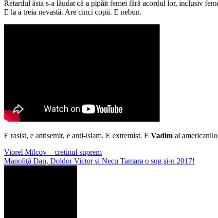
Retardul ăsta s-a lăudat că a pipăit femei fără acordul lor, inclusiv fem
E la a treia nevastă. Are cinci copii. E nebun.
E rasist, e antisemit, e anti-islam. E extremist. E
Vadim
al americanilo
Navigare
Viorel Milcov – cretinul suprem
Manoliţă Dan, Doldor Victor şi Necu Tamara o sug şi-n 2017!
în
articole