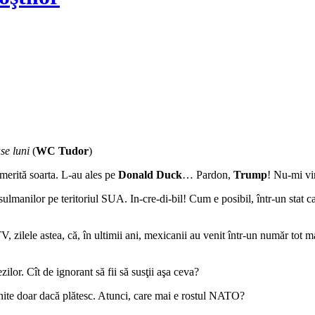
se luni
(
WC Tudor
)
 merită soarta. L-au ales pe
Donald Duck
… Pardon,
Trump
! Nu-mi vi
lmanilor pe teritoriul SUA. In-cre-di-bil! Cum e posibil, într-un stat c
, zilele astea, că, în ultimii ani, mexicanii au venit într-un număr tot m
ilor. Cît de ignorant să fii să susţii aşa ceva?
ite doar dacă plătesc. Atunci, care mai e rostul NATO?