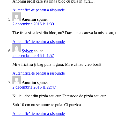
Anonim prost care stă lîngă bloc cu pula în gură…
Autentifică-te pentru a răspunde
Anonim
spune:
2 decembrie 2016 la 1:39
Ti-e frica si sa iesi din bloc, nu? Daca te ia careva la misto sau,
Autentifică-te pentru a răspunde
Sylver
spune:
2 decembrie 2016 la 1:57
Mi-e frică să-ţi bag pula-n gură. Mi-e că iau vreo boală.
Autentifică-te pentru a răspunde
Anonim
spune:
2 decembrie 2016 la 22:47
Nu iei, doar din pizda sau cur. Fereste-te de pizda sau cur.
Sub 10 cm nu se numeste pula. Ci putzica.
Autentifică-te pentru a răspunde