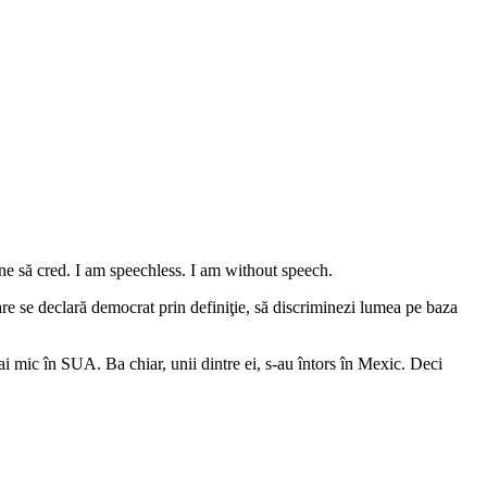
ne să cred. I am speechless. I am without speech.
are se declară democrat prin definiţie, să discriminezi lumea pe baza
ai mic în SUA. Ba chiar, unii dintre ei, s-au întors în Mexic. Deci