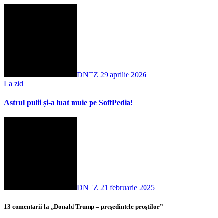
DNTZ
29 aprilie 2026
La zid
Astrul pulii și-a luat muie pe SoftPedia!
DNTZ
21 februarie 2025
13 comentarii la „Donald Trump – preşedintele proştilor”