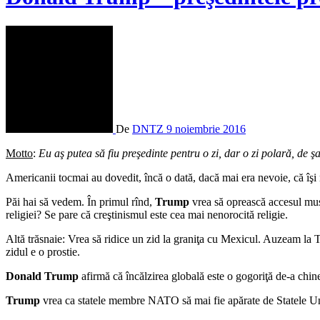
De
DNTZ
9 noiembrie 2016
Motto
:
Eu aş putea să fiu preşedinte pentru o zi, dar o zi polară, de şa
Americanii tocmai au dovedit, încă o dată, dacă mai era nevoie, că îşi
Păi hai să vedem. În primul rînd,
Trump
vrea să oprească accesul musu
religiei? Se pare că creştinismul este cea mai nenorocită religie.
Altă trăsnaie: Vrea să ridice un zid la graniţa cu Mexicul. Auzeam la TV
zidul e o prostie.
Donald Trump
afirmă că încălzirea globală este o gogoriţă de-a chinez
Trump
vrea ca statele membre NATO să mai fie apărate de Statele Un