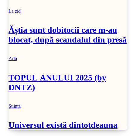
SoftPedia)
La zid
Ăștia sunt dobitocii care m-au
blocat, după scandalul din presă
Artă
TOPUL ANULUI 2025 (by
DNTZ)
Ştiinţă
Universul există dintotdeauna