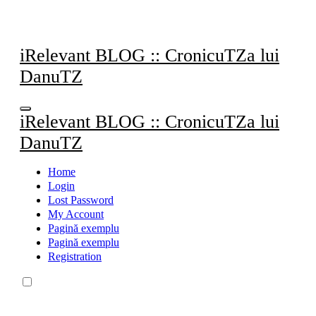
Sari
la
conținut
iRelevant BLOG :: CronicuTZa lui
DanuTZ
iRelevant BLOG :: CronicuTZa lui
DanuTZ
Home
Login
Lost Password
My Account
Pagină exemplu
Pagină exemplu
Registration