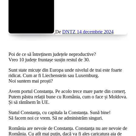
De
DNTZ
14 decembrie 2024
Poi de ce să întreținem județele neproductive?
Vreo 10 județe fruntașe susțin restul de 30.
Sunt state micuțe din Europa unde nivelul de trai este foarte
ridicat. Cum ar fi Liechenstein sau Luxemburg.
Noi suntem mai proști?
Avem portul Constanța. Pe acolo trece mare parte din comerț.
Putem păstra relații bune cu România, cum o face și Moldova.
Și să rămînem în UE.
Statul Constanța, cu capitala la Constanța. Sună bine!
Să facem noi ce vrem. Să ne administrăm singuri.
România are nevoie de Constanța. Constanța nu are nevoie de
România. Cu atît mai puțin, dacă va fi ales caricatura aia de