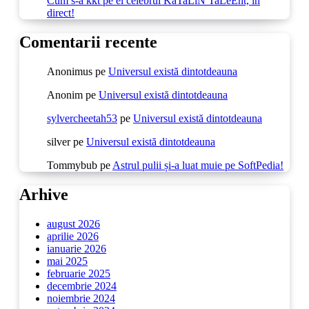
Cum s-a kkt pe el celebrul KaTaLiN TaLeEnt, în
direct!
Comentarii recente
Anonimus
pe
Universul există dintotdeauna
Anonim
pe
Universul există dintotdeauna
sylvercheetah53
pe
Universul există dintotdeauna
silver
pe
Universul există dintotdeauna
Tommybub
pe
Astrul pulii și-a luat muie pe SoftPedia!
Arhive
august 2026
aprilie 2026
ianuarie 2026
mai 2025
februarie 2025
decembrie 2024
noiembrie 2024