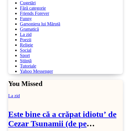
Cugetări
Fără categorie
Friends Forever
Funny
Garsoniera lui Măruţă
Gramatică
La zid
Poezii
Religie
Social
Sport
Ştiinţă
Tutoriale
Yahoo Messenger
You Missed
La zid
Este bine că a crăpat idiotu’ de
Cezar Tsunamii (de pe