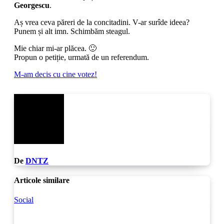
Georgescu
.
Aș vrea ceva păreri de la concitadini. V-ar surîde ideea?
Punem și alt imn. Schimbăm steagul.
Mie chiar mi-ar plăcea. 🙂
Propun o petiție, urmată de un referendum.
Navigare
M-am decis cu cine votez!
în
articole
De
DNTZ
Articole similare
Social