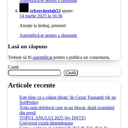
Autentifică-te pentru a răspunde
sylvercheetah53
spune:
14 martie 2025 la 16:36
Atenție la limbaj, prieteni!
Autentifică-te pentru a răspunde
Lasă un răspuns
Trebuie să fii
autentificat
pentru a publica un comentariu.
Caută
Caută
Articole recente
Este bine că a crăpat idiotu’ de Cezar Tsunamii (de pe
SoftPedia)
Ăștia sunt dobitocii care m-au blocat, după scandalul
din presă
TOPUL ANULUI 2025 (by DNTZ)
Universul există dintotdeauna