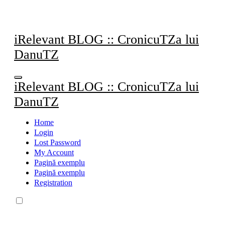
Sari
la
conținut
iRelevant BLOG :: CronicuTZa lui
DanuTZ
iRelevant BLOG :: CronicuTZa lui
DanuTZ
Home
Login
Lost Password
My Account
Pagină exemplu
Pagină exemplu
Registration