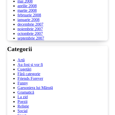
mai 2008
aprilie 2008
martie 2008
februarie 2008
ianuarie 2008
decembrie 2007
noiembrie 2007
octombrie 2007
septembrie 2007
Categorii
Artă
Au fost şi vor fi
Cugetări
Fără categorie
Friends Forever
Funny
Garsoniera lui Măruţă
Gramatică
La zid
Poezii
Religie
Social