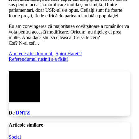
sus pentru această modificare inutilă şi nesimţită. Dintre
parlamentari, doar USR-ul s-a opus. Ceilalţi sunt fie foarte
foarte proşti, fie le e frică de partea retardată a populaţiei.
Eu am convingerea că majoritatea covărşitoare a românilor va
vota pentru această modificare. Oricum, nu înţeleg ei prea
multe. Abia dacă ştiu să citească. Ce să le ceri?
Csf? N-ai csf…
Navigare
Am redeschis forumul „Spiru Haret”!
Referendumul ruşinii s-a fîsîit!
în
articole
De
DNTZ
Articole similare
Social