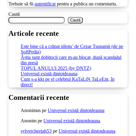
Trebuie să fii
autentificat
pentru a publica un comentariu.
Caută
Caută
Articole recente
Este bine că a crăpat idiotu’ de Cezar Tsunamii (de pe
SoftPedia)
Ăștia sunt dobitocii care m-au blocat, după scandalul
din presă
TOPUL ANULUI 2025 (by DNTZ)
Universul există dintotdeauna
Cum s-a kkt pe el celebrul KaTaLiN TaLeEnt, în
direct!
Comentarii recente
Anonimus
pe
Universul există dintotdeauna
Anonim
pe
Universul există dintotdeauna
sylvercheetah53
pe
Universul există dintotdeauna