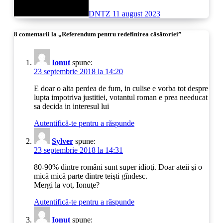
DNTZ
11 august 2023
8 comentarii la „Referendum pentru redefinirea căsătoriei”
Ionut
spune:
23 septembrie 2018 la 14:20
E doar o alta perdea de fum, in culise e vorba tot despre
lupta impotriva justitiei, votantul roman e prea needucat
sa decida in interesul lui
Autentifică-te pentru a răspunde
Sylver
spune:
23 septembrie 2018 la 14:31
80-90% dintre români sunt super idioţi. Doar ateii şi o
mică mică parte dintre teişti gîndesc.
Mergi la vot, Ionuţe?
Autentifică-te pentru a răspunde
Ionut
spune: