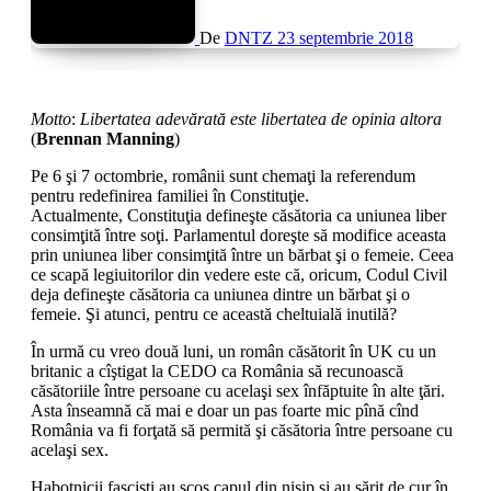
De
DNTZ
23 septembrie 2018
Motto
:
Libertatea adevărată este libertatea de opinia altora
(
Brennan Manning
)
Pe 6 şi 7 octombrie, românii sunt chemaţi la referendum
pentru redefinirea familiei în Constituţie.
Actualmente, Constituţia defineşte căsătoria ca uniunea liber
consimţită între soţi. Parlamentul doreşte să modifice aceasta
prin uniunea liber consimţită între un bărbat şi o femeie. Ceea
ce scapă legiuitorilor din vedere este că, oricum, Codul Civil
deja defineşte căsătoria ca uniunea dintre un bărbat şi o
femeie. Şi atunci, pentru ce această cheltuială inutilă?
În urmă cu vreo două luni, un român căsătorit în UK cu un
britanic a cîştigat la CEDO ca România să recunoască
căsătoriile între persoane cu acelaşi sex înfăptuite în alte ţări.
Asta înseamnă că mai e doar un pas foarte mic pînă cînd
România va fi forţată să permită şi căsătoria între persoane cu
acelaşi sex.
Habotnicii fascişti au scos capul din nisip şi au sărit de cur în