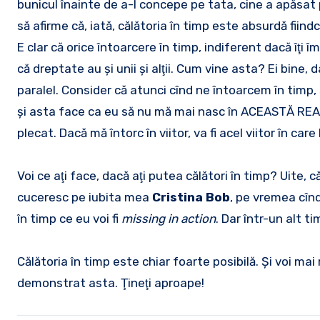
bunicul înainte de a-l concepe pe tata, cine a apăsat
să afirme că, iată, călătoria în timp este absurdă fiindcă 
E clar că orice întoarcere în timp, indiferent dacă îţi 
că dreptate au şi unii şi alţii. Cum vine asta? Ei bine, d
paralel. Consider că atunci cînd ne întoarcem în timp, 
şi asta face ca eu să nu mă mai nasc în ACEASTĂ REAL
plecat. Dacă mă întorc în viitor, va fi acel viitor în 
Voi ce aţi face, dacă aţi putea călători în timp? Uite, c
cuceresc pe iubita mea
Cristina Bob
, pe vremea cînd
în timp ce eu voi fi
missing in action
. Dar într-un alt ti
Călătoria în timp este chiar foarte posibilă. Şi voi m
demonstrat asta. Ţineţi aproape!