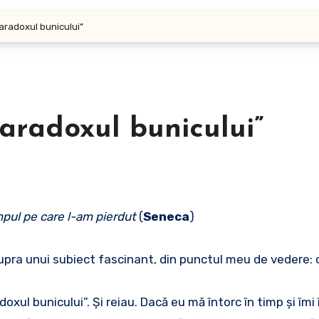
Paradoxul bunicului”
Paradoxul bunicului”
mpul pe care l-am pierdut
(
Seneca
)
supra unui subiect fascinant, din punctul meu de vedere: c
xul bunicului”. Şi reiau. Dacă eu mă întorc în timp şi îm