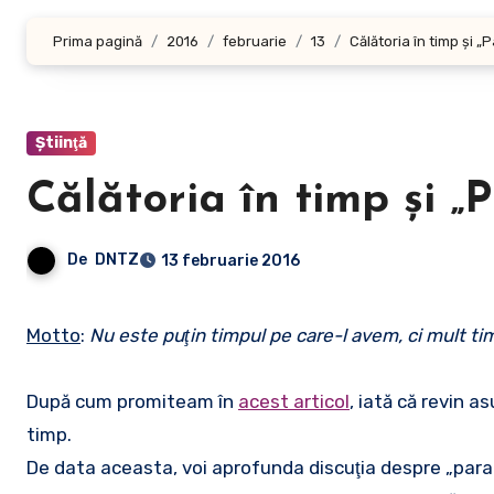
Prima pagină
2016
februarie
13
Călătoria în timp şi „
Ştiinţă
Călătoria în timp şi „
De
DNTZ
13 februarie 2016
Motto
:
Nu este puţin timpul pe care-l avem, ci mult ti
După cum promiteam în
acest articol
, iată că revin a
timp.
De data aceasta, voi aprofunda discuţia despre „parado