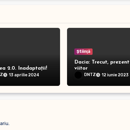
Ştiinţă
Dacia: Trecut, prezent 
a 2.0. Inadaptații!
viitor
TZ
DNTZ
13 aprilie 2024
12 iunie 2023
ariu.