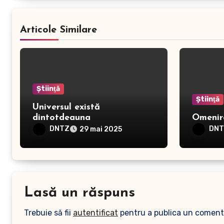
Articole Similare
Ştiinţă
Ştiinţă
Universul există
dintotdeauna
Omenire
DNTZ
DN
29 mai 2025
Lasă un răspuns
Trebuie să fii
autentificat
pentru a publica un coment