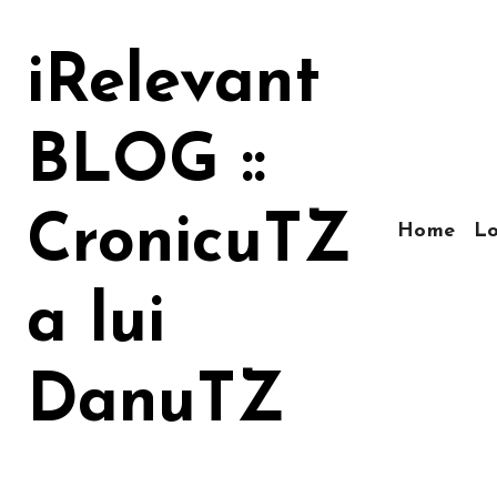
Sari
la
iRelevant
conținut
BLOG ::
CronicuTZ
Home
Lo
a lui
DanuTZ