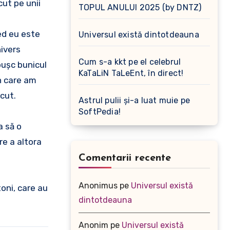
cut pe unii
TOPUL ANULUI 2025 (by DNTZ)
red eu este
Universul există dintotdeauna
nivers
Cum s-a kkt pe el celebrul
mpuşc bunicul
KaTaLiN TaLeEnt, în direct!
n care am
scut.
Astrul pulii și-a luat muie pe
SoftPedia!
a să o
re a altora
Comentarii recente
Anonimus
pe
Universul există
toni, care au
dintotdeauna
Anonim
pe
Universul există