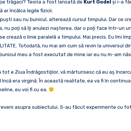
 pe trăgaci? Teoria a fost lansată de
Kurt Godel
şi i-a fă
ar încălca legile fizicii.
împuşti sau nu bunicul, alterează cursul timpului. Dar ce c
a, nu poţi să îţi anulezi naşterea, dar o poţi face într-un u
se crează o linie paralelă a timpului. Mai precis. Eu îmi î
ITATE. Totodată, nu mai am cum să revin la universul di
care bunicul meu a fost executat de mine iar eu nu m-am nă
ă tot e Ziua Îndrăgostiţilor, vă mărturisesc că eu aş încerc
 încă era virgină. În această realitate, ea va fi în continua
meline, eu voi fi cu ea.
ai reveni asupra subiectului. S-au făcut experimente cu fo