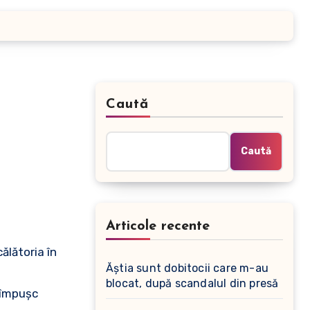
Caută
Caută
Articole recente
ălătoria în
Ăștia sunt dobitocii care m-au
blocat, după scandalul din presă
i împuşc