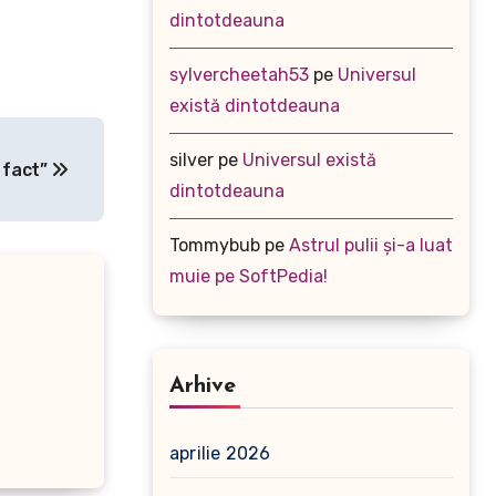
dintotdeauna
sylvercheetah53
pe
Universul
există dintotdeauna
silver
pe
Universul există
e fact”
dintotdeauna
Tommybub
pe
Astrul pulii și-a luat
muie pe SoftPedia!
Arhive
aprilie 2026