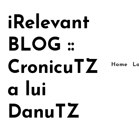
Sari
la
iRelevant
conținut
BLOG ::
CronicuTZ
Home
Lo
a lui
DanuTZ