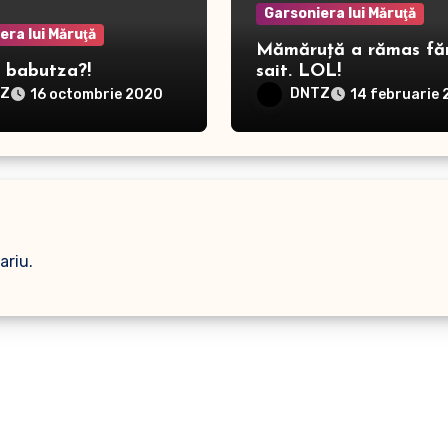
Garsoniera lui Măruţă
era lui Măruţă
Mămăruță a rămas fă
t babutza?!
sait. LOL!
TZ
DNTZ
16 octombrie 2020
14 februarie
ariu.