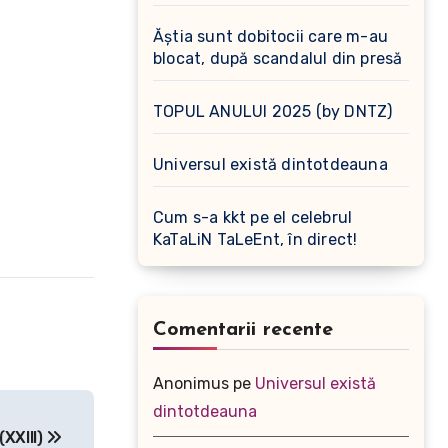
Ăștia sunt dobitocii care m-au
blocat, după scandalul din presă
TOPUL ANULUI 2025 (by DNTZ)
Universul există dintotdeauna
Cum s-a kkt pe el celebrul
KaTaLiN TaLeEnt, în direct!
Comentarii recente
Anonimus
pe
Universul există
dintotdeauna
(XXIII)