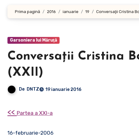
Prima pagină
2016
ianuarie
19
Conversaţii Cristina B
Garsoniera lui Măruţă
Conversaţii Cristina 
(XXII)
De
DNTZ
19 ianuarie 2016
<<
Partea a XXI-a
16-februarie-2006