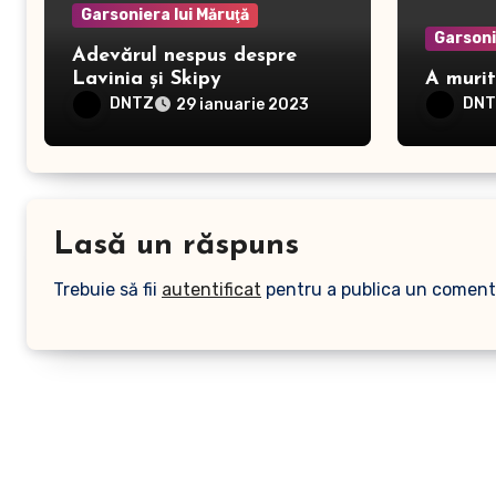
Garsoniera lui Măruţă
Garsoni
Adevărul nespus despre
Lavinia și Skipy
A muri
DNTZ
DN
29 ianuarie 2023
Lasă un răspuns
Trebuie să fii
autentificat
pentru a publica un coment