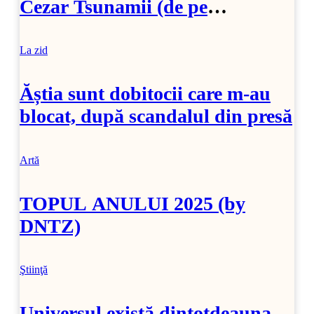
Cezar Tsunamii (de pe
SoftPedia)
La zid
Ăștia sunt dobitocii care m-au
blocat, după scandalul din presă
Artă
TOPUL ANULUI 2025 (by
DNTZ)
Ştiinţă
Universul există dintotdeauna