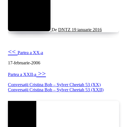
De
DNTZ
19 ianuarie 2016
<<
Partea a XX-a
17-februarie-2006
>>
Partea a XXII-a
Navigare
Conversaţii Cristina Bob – Sylver Cheetah 53 (XX)
Conversaţii Cristina Bob – Sylver Cheetah 53 (XXII)
în
articole