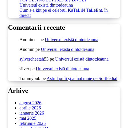
Universul există dintotdeauna
Cum s-a kkt pe el celebrul KaTaLiN TaLeEnt, în
direct!
Comentarii recente
Anonimus
pe
Universul există dintotdeauna
Anonim
pe
Universul există dintotdeauna
sylvercheetah53
pe
Universul există dintotdeauna
silver
pe
Universul există dintotdeauna
Tommybub
pe
Astrul pulii și-a luat muie pe SoftPedia!
Arhive
august 2026
aprilie 2026
ianuarie 2026
mai 2025
februarie 2025