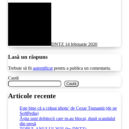
DNTZ
14 februarie 2020
Lasă un răspuns
Trebuie să fii
autentificat
pentru a publica un comentariu.
Caută
Caută
Articole recente
Este bine că a crăpat idiotu’ de Cezar Tsunamii (de pe
SoftPedia)
Ăștia sunt dobitocii care m-au blocat, după scandalul
din presă
TOPUL ANULUI 2025 (by DNTZ)