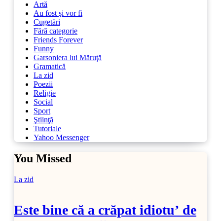
Artă
Au fost şi vor fi
Cugetări
Fără categorie
Friends Forever
Funny
Garsoniera lui Măruţă
Gramatică
La zid
Poezii
Religie
Social
Sport
Ştiinţă
Tutoriale
Yahoo Messenger
You Missed
La zid
Este bine că a crăpat idiotu’ de