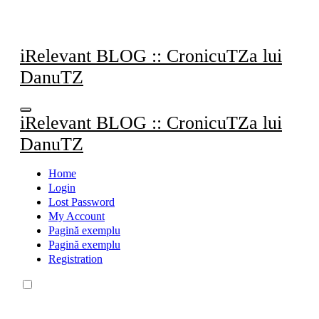
Sari
la
conținut
iRelevant BLOG :: CronicuTZa lui
DanuTZ
iRelevant BLOG :: CronicuTZa lui
DanuTZ
Home
Login
Lost Password
My Account
Pagină exemplu
Pagină exemplu
Registration