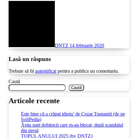
DNTZ
14 februarie 2020
Lasă un răspuns
Trebuie să fii
autentificat
pentru a publica un comentariu.
Caută
Caută
Articole recente
Este bine că a crăpat idiotu’ de Cezar Tsunamii (de pe
SoftPedia)
Ăștia sunt dobitocii care m-au blocat, după scandalul
din presă
TOPUL ANULUI 2025 (by DNTZ)