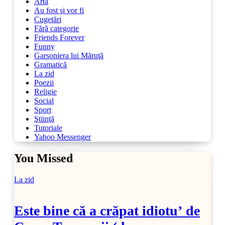
Artă
Au fost şi vor fi
Cugetări
Fără categorie
Friends Forever
Funny
Garsoniera lui Măruţă
Gramatică
La zid
Poezii
Religie
Social
Sport
Ştiinţă
Tutoriale
Yahoo Messenger
You Missed
La zid
Este bine că a crăpat idiotu’ de