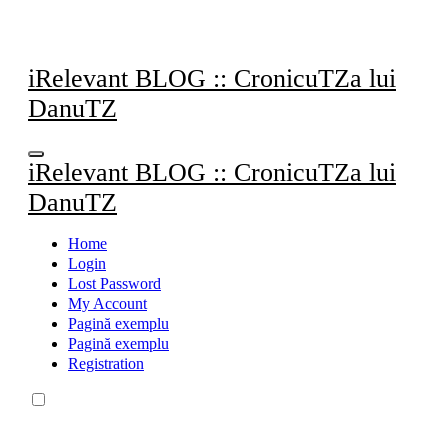
Sari
la
conținut
iRelevant BLOG :: CronicuTZa lui
DanuTZ
iRelevant BLOG :: CronicuTZa lui
DanuTZ
Home
Login
Lost Password
My Account
Pagină exemplu
Pagină exemplu
Registration