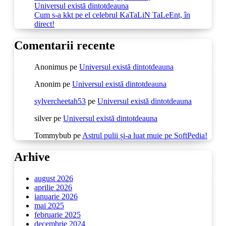
Universul există dintotdeauna
Cum s-a kkt pe el celebrul KaTaLiN TaLeEnt, în
direct!
Comentarii recente
Anonimus
pe
Universul există dintotdeauna
Anonim
pe
Universul există dintotdeauna
sylvercheetah53
pe
Universul există dintotdeauna
silver
pe
Universul există dintotdeauna
Tommybub
pe
Astrul pulii și-a luat muie pe SoftPedia!
Arhive
august 2026
aprilie 2026
ianuarie 2026
mai 2025
februarie 2025
decembrie 2024