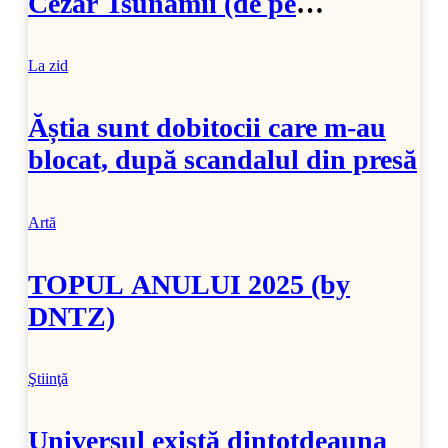
Cezar Tsunamii (de pe
SoftPedia)
La zid
Ăștia sunt dobitocii care m-au
blocat, după scandalul din presă
Artă
TOPUL ANULUI 2025 (by
DNTZ)
Ştiinţă
Universul există dintotdeauna