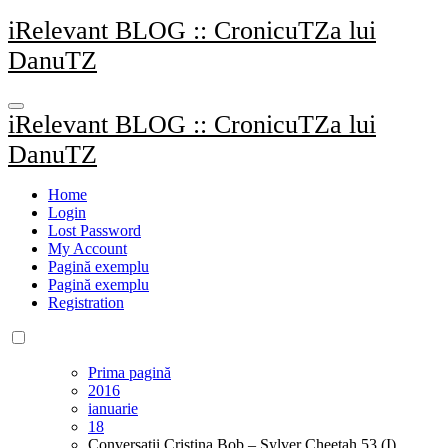
Sari
iRelevant BLOG :: CronicuTZa lui
la
DanuTZ
conținut
iRelevant BLOG :: CronicuTZa lui
DanuTZ
Home
Login
Lost Password
My Account
Pagină exemplu
Pagină exemplu
Registration
Prima pagină
2016
ianuarie
18
Conversaţii Cristina Bob – Sylver Cheetah 53 (I)