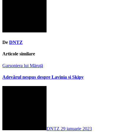
De
DNTZ
Articole similare
Garsoniera lui Măruţă
Adevărul nespus despre Lavinia și Skipy
DNTZ
29 ianuarie 2023