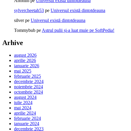
Anonim
pe
Universul există dintotdeauna
sylvercheetah53
pe
Universul există dintotdeauna
silver
pe
Universul există dintotdeauna
Tommybub
pe
Astrul pulii și-a luat muie pe SoftPedia!
Arhive
august 2026
aprilie 2026
ianuarie 2026
mai 2025
februarie 2025
decembrie 2024
noiembrie 2024
octombrie 2024
august 2024
iulie 2024
mai 2024
aprilie 2024
februarie 2024
ianuarie 2024
decembrie 2023