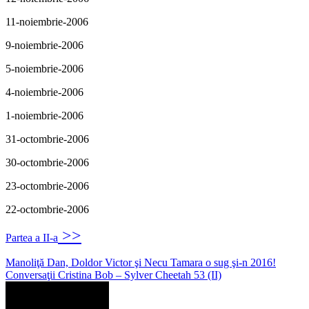
11-noiembrie-2006
9-noiembrie-2006
5-noiembrie-2006
4-noiembrie-2006
1-noiembrie-2006
31-octombrie-2006
30-octombrie-2006
23-octombrie-2006
22-octombrie-2006
>>
Partea a II-a
Navigare
Manoliţă Dan, Doldor Victor şi Necu Tamara o sug şi-n 2016!
Conversaţii Cristina Bob – Sylver Cheetah 53 (II)
în
articole