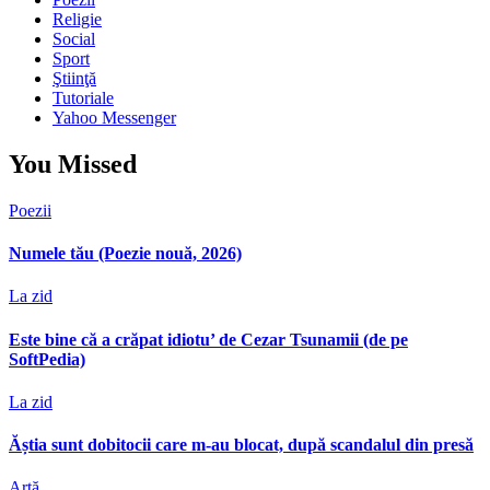
Religie
Social
Sport
Ştiinţă
Tutoriale
Yahoo Messenger
You Missed
Poezii
Numele tău (Poezie nouă, 2026)
La zid
Este bine că a crăpat idiotu’ de Cezar Tsunamii (de pe
SoftPedia)
La zid
Ăștia sunt dobitocii care m-au blocat, după scandalul din presă
Artă