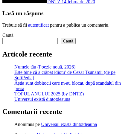
DNTZ
14 februarie 2020
Lasă un răspuns
Trebuie să fii
autentificat
pentru a publica un comentariu.
Caută
Caută
Articole recente
Numele tău (Poezie nouă, 2026)
Este bine că a crăpat idiotu’ de Cezar Tsunamii (de pe
SoftPedia)
Ăștia sunt dobitocii care m-au blocat, după scandalul din
presă
TOPUL ANULUI 2025 (by DNTZ)
Universul există dintotdeauna
Comentarii recente
Anonimus
pe
Universul există dintotdeauna