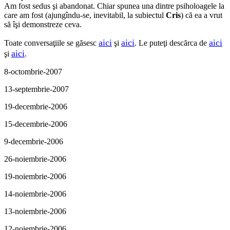
Am fost sedus şi abandonat. Chiar spunea una dintre psiholoagele la
care am fost (ajungîndu-se, inevitabil, la subiectul
Cris
) că ea a vrut
să îşi demonstreze ceva.
aici
aici
aici
Toate conversaţiile se găsesc
şi
. Le puteţi descărca de
aici
şi
.
8-octombrie-2007
13-septembrie-2007
19-decembrie-2006
15-decembrie-2006
9-decembrie-2006
26-noiembrie-2006
19-noiembrie-2006
14-noiembrie-2006
13-noiembrie-2006
12-noiembrie-2006