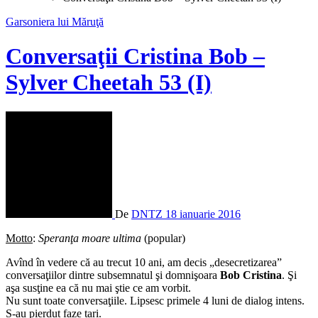
Garsoniera lui Măruţă
Conversaţii Cristina Bob –
Sylver Cheetah 53 (I)
De
DNTZ
18 ianuarie 2016
Motto
:
Speranţa moare ultima
(popular)
Avînd în vedere că au trecut 10 ani, am decis „desecretizarea”
conversaţiilor dintre subsemnatul şi domnişoara
Bob Cristina
. Şi
aşa susţine ea că nu mai ştie ce am vorbit.
Nu sunt toate conversaţiile. Lipsesc primele 4 luni de dialog intens.
S-au pierdut faze tari.