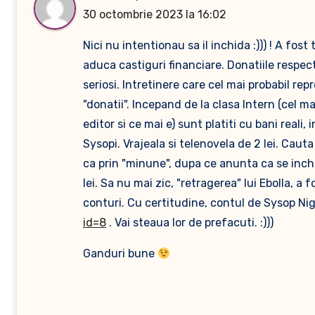
30 octombrie 2023 la 16:02
Nici nu intentionau sa il inchida :))) ! A fos
aduca castiguri financiare. Donatiile respec
seriosi. Intretinere care cel mai probabil re
"donatii". Incepand de la clasa Intern (cel 
editor si ce mai e) sunt platiti cu bani reali
Sysopi. Vrajeala si telenovela de 2 lei. Cauta
ca prin "minune", dupa ce anunta ca se inchid
lei. Sa nu mai zic, "retragerea" lui Ebolla, a 
conturi. Cu certitudine, contul de Sysop Nigh
id=8
. Vai steaua lor de prefacuti. :)))
Ganduri bune