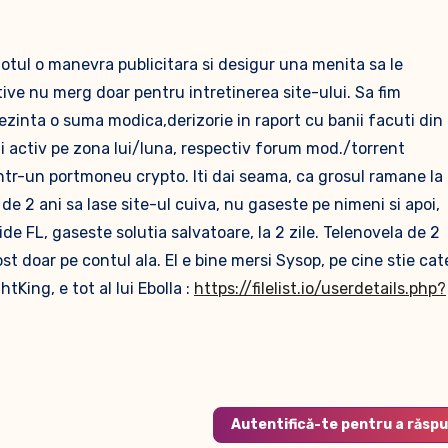
t totul o manevra publicitara si desigur una menita sa le
tive nu merg doar pentru intretinerea site-ului. Sa fim
prezinta o suma modica,derizorie in raport cu banii facuti din
mai activ pe zona lui/luna, respectiv forum mod./torrent
, intr-un portmoneu crypto. Iti dai seama, ca grosul ramane la
 de 2 ani sa lase site-ul cuiva, nu gaseste pe nimeni si apoi,
e FL, gaseste solutia salvatoare, la 2 zile. Telenovela de 2
fost doar pe contul ala. El e bine mersi Sysop, pe cine stie cat
tKing, e tot al lui Ebolla :
https://filelist.io/userdetails.php?
Autentifică-te pentru a răsp