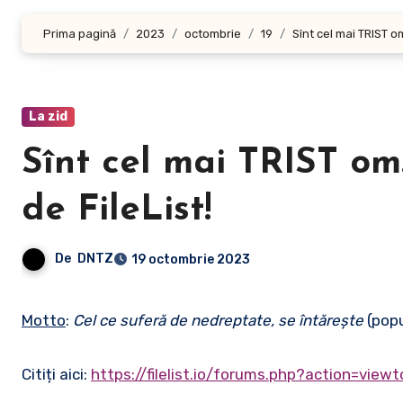
Prima pagină
2023
octombrie
19
Sînt cel mai TRIST o
La zid
Sînt cel mai TRIST o
de FileList!
De
DNTZ
19 octombrie 2023
Motto
:
Cel ce suferă de nedreptate, se întăreşte
(popu
Citiți aici:
https://filelist.io/forums.php?action=view