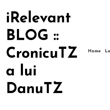
Sari
la
iRelevant
conținut
BLOG ::
CronicuTZ
Home
Lo
a lui
DanuTZ