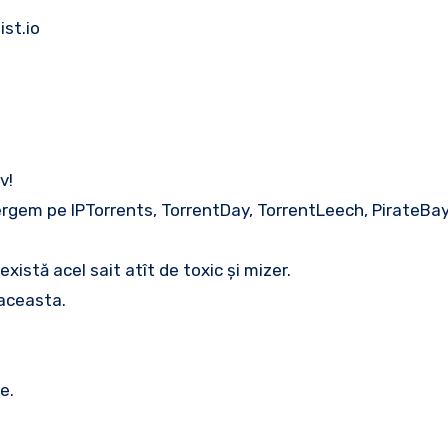
ist.io
v!
ergem pe IPTorrents, TorrentDay, TorrentLeech, PirateBay
există acel sait atît de toxic și mizer.
 aceasta.
e.