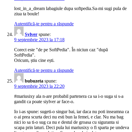
lost_in_a_dream labagiule dupa softpedia.Sa-mi sugi pula de
ziua ta boule!
Autentifică-te pentru a răspunde
Sylver
spune:
9 septembrie 2023 la 17:18
Corect este "de pe SoftPedia". În niciun caz "după
SoftPedia".
Oricum, știu cine ești.
Autentifică-te pentru a răspunde
bubuzeta
spune:
9 septembrie 2023 la 22:20
#mariusixy ala n-are probabil partenera ca sa i-o suga si s-a
gandit ca poate siylver ar face-o.
Io i-as spune: sugeti-o singur bai, iar daca nu poti inseamna ca
o ai prea scurta deci nu esti bun la femei, e clar. Nu ma bag
nici io sa ti-o sug ca nu e destul de groasa cu siguranta si
scapa prin laturi. Deci pula lui mariusixy o fi sparta pe undeva