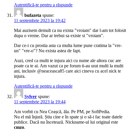
Autentifică-te pentru a răspunde
bufazeta
spune:
11 septembrie 2023 la 19:42
Mai auzisem demult ca nu exista "vroiam" dar l-am tot folosit
dupa o vreme. Dar ar trebui sa existe si "vroiam".
Dar ce-i cu prostia asta ca multa lume pune cratima la "vre-
un" "vre-o"? Nu exista astea de fapt.
Auzi, cred ca multi te injura aici cu nume ale altora cuc are
poate ca te ai. Am vazut ca pe forum ti-au urat multi la multi
ani, inclusiv @neaceasca85 care aici cineva cu acel nick te
injura.
Autentifică-te pentru a răspunde
Sylver
spune:
11 septembrie 2023 la 19:44
Am vorbit cu Nea Ceașcă, ăla. Pe PM, pe SoftPedia.
Nu el mă înjură. Știu cine e în spate și o să-i fac toate datele
publice. Dacă nu încetează. Nickname-ul lui original este
cmzo
.