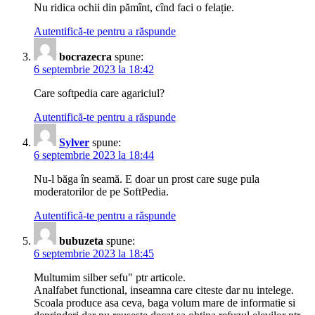
Nu ridica ochii din pămînt, cînd faci o felație.
Autentifică-te pentru a răspunde
bocrazecra
spune:
6 septembrie 2023 la 18:42
Care softpedia care agariciul?
Autentifică-te pentru a răspunde
Sylver
spune:
6 septembrie 2023 la 18:44
Nu-l băga în seamă. E doar un prost care suge pula
moderatorilor de pe SoftPedia.
Autentifică-te pentru a răspunde
bubuzeta
spune:
6 septembrie 2023 la 18:45
Multumim silber sefu" ptr articole.
Analfabet functional, inseamna care citeste dar nu intelege.
Scoala produce asa ceva, baga volum mare de informatie si