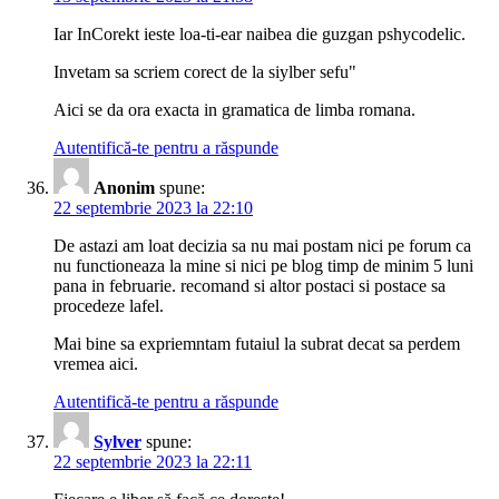
Iar InCorekt ieste loa-ti-ear naibea die guzgan pshycodelic.
Invetam sa scriem corect de la siylber sefu"
Aici se da ora exacta in gramatica de limba romana.
Autentifică-te pentru a răspunde
Anonim
spune:
22 septembrie 2023 la 22:10
De astazi am loat decizia sa nu mai postam nici pe forum ca
nu functioneaza la mine si nici pe blog timp de minim 5 luni
pana in februarie. recomand si altor postaci si postace sa
procedeze lafel.
Mai bine sa expriemntam futaiul la subrat decat sa perdem
vremea aici.
Autentifică-te pentru a răspunde
Sylver
spune:
22 septembrie 2023 la 22:11