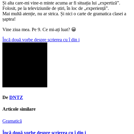
Și alta care-mi vine-n minte acuma ar fi situația lui „expertiză”.
Folosit, pe la televiziunile de știri, în loc de „experiență”.
Mai multă atenție, nu ar strica. Și nici o carte de gramatica clasei a
șaptea!
Vine ziua mea. Pe 9. Ce mi-ați luat? 😀
Navigare
Încă două vorbe despre scrierea cu î din i
în
articole
De
DNTZ
Articole similare
Gramatică
Încă două vorbe despre scrierea cu î din i