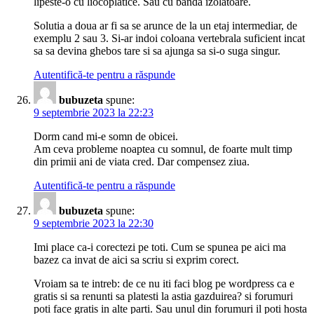
lipeste-o cu liocoplatice. Sau cu banda izolatoare.
Solutia a doua ar fi sa se arunce de la un etaj intermediar, de
exemplu 2 sau 3. Si-ar indoi coloana vertebrala suficient incat
sa sa devina ghebos tare si sa ajunga sa si-o suga singur.
Autentifică-te pentru a răspunde
bubuzeta
spune:
9 septembrie 2023 la 22:23
Dorm cand mi-e somn de obicei.
Am ceva probleme noaptea cu somnul, de foarte mult timp
din primii ani de viata cred. Dar compensez ziua.
Autentifică-te pentru a răspunde
bubuzeta
spune:
9 septembrie 2023 la 22:30
Imi place ca-i corectezi pe toti. Cum se spunea pe aici ma
bazez ca invat de aici sa scriu si exprim corect.
Vroiam sa te intreb: de ce nu iti faci blog pe wordpress ca e
gratis si sa renunti sa platesti la astia gazduirea? si forumuri
poti face gratis in alte parti. Sau unul din forumuri il poti hosta