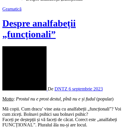
Gramatică
Despre analfabeții
„funcționali”
De
DNTZ
6 septembrie 2023
Motto
:
Prostul nu e prost destul, pînă nu e și fudul
(popular)
Mă copii. Cum dracu’ vine asta cu analfabeții „funcționali”? Voi
cum ziceți. Bolnavi psihici sau bolnavi psihic?
Faceți pe deștepții și vă faceți de căcat. Corect este „analfabeți
FUNCȚIONAL”. Pluralul ăla nu-și are locul.