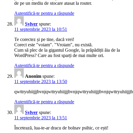
de pe un mediu de stocare atasat la router.
Autentifică-te pentru a răspunde
Sylver
spune:
11 septembrie 2023 la 10:51
Te corectez și pe tine, dacă vrei!
Corect este "voiam". "Vroiam", nu există.
Cum să plec de la gigantul Google, la prăpădiții ăia de la
WordPress? Care au fost sparți de mai multe ori.
Autentifică-te pentru a răspunde
Anonim
spune:
11 septembrie 2023 la 13:50
qwttryuhiijjjbvnjqwttryuhiijjjbvnjqwttryuhiijjjbvnjqwttryuhiijjj
Autentifică-te pentru a răspunde
Sylver
spune:
11 septembrie 2023 la 13:51
Încetează, lua-te-ar dracu de bolnav psihic, ce ești!