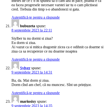
inteles de ce c b iti spunea sa o cam lasi in pace, poanta e ca
ea facea progresele necesare varstei iar tu o cam plictiseai
cred. Trebuia din timp s-o abandonezi si gata.
Autentifică-te pentru a răspunde
bubuzeta
spune:
8 septembrie 2023 la 22:11
Siylber tu nu dormi si ziua?
Eu dorm si ziua.
Ai vazut ca si mitica dragomir zicea ca e odihnit ca doarme si
ziua ca sa recupereze ce nu doarme noaptea
Autentifică-te pentru a răspunde
Sylver
spune:
9 septembrie 2023 la 14:31
Ba, da. Mai dorm și ziua.
Dorm cînd am chef, că nu muncesc. Sînt un prințișor.
Autentifică-te pentru a răspunde
mariusixy
spune:
9 septembrie 2023 la 14:35