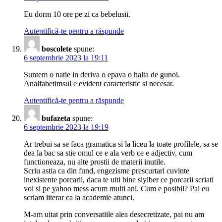
Eu dorm 10 ore pe zi ca bebelusii.
Autentifică-te pentru a răspunde
boscolete
spune:
6 septembrie 2023 la 19:11
Suntem o natie in deriva o epava o halta de gunoi.
Analfabetimsul e evident caracteristic si necesar.
Autentifică-te pentru a răspunde
bufazeta
spune:
6 septembrie 2023 la 19:19
Ar trebui sa se faca gramatica si la liceu la toate profilele, sa se
dea la bac sa stie omul ce e ala verb ce e adjectiv, cum
functioneaza, nu alte prostii de materii inutile.
Scriu astia ca din fund, engezisme prescurtari cuvinte
inexistente porcarii, daca te uiti bine siylber ce porcarii scriati
voi si pe yahoo mess acum multi ani. Cum e posibil? Pai eu
scriam literar ca la academie atunci.
M-am uitat prin conversatiile alea desecretizate, pai nu am