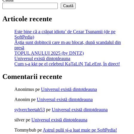
Caută
Articole recente
Este bine că a crăpat idiotu’ de Cezar Tsunamii (de pe
SoftPedia)
Ăștia sunt dobitocii care m-au blocat, după scandalul din
presă
TOPUL ANULUI 2025 (by DNTZ)
Universul există dintotdeauna
Cum s-a kkt pe el celebrul KaTaLiN TaLeEnt, în direct!
Comentarii recente
Anonimus
pe
Universul există dintotdeauna
Anonim
pe
Universul există dintotdeauna
sylvercheetah53
pe
Universul există dintotdeauna
silver
pe
Universul există dintotdeauna
Tommybub
pe
Astrul pulii și-a luat muie pe SoftPedia!