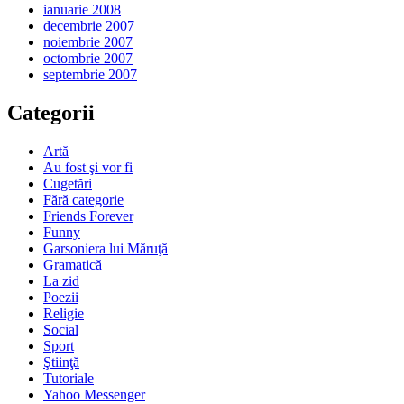
ianuarie 2008
decembrie 2007
noiembrie 2007
octombrie 2007
septembrie 2007
Categorii
Artă
Au fost şi vor fi
Cugetări
Fără categorie
Friends Forever
Funny
Garsoniera lui Măruţă
Gramatică
La zid
Poezii
Religie
Social
Sport
Ştiinţă
Tutoriale
Yahoo Messenger