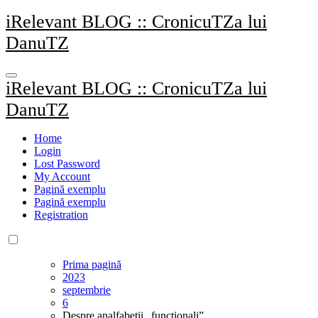
Sari
iRelevant BLOG :: CronicuTZa lui
la
DanuTZ
conținut
iRelevant BLOG :: CronicuTZa lui
DanuTZ
Home
Login
Lost Password
My Account
Pagină exemplu
Pagină exemplu
Registration
Prima pagină
2023
septembrie
6
Despre analfabeții „funcționali”