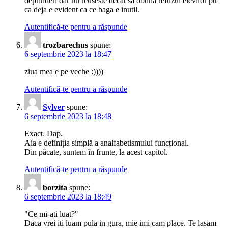
deprinderi dar nu reuseste decat sa obtina refuzul elevilor ptr
ca deja e evident ca ce baga e inutil.
Autentifică-te pentru a răspunde
trozbarechus
spune:
6 septembrie 2023 la 18:47
ziua mea e pe veche :))))
Autentifică-te pentru a răspunde
Sylver
spune:
6 septembrie 2023 la 18:48
Exact. Dap.
Aia e definiția simplă a analfabetismului funcțional.
Din păcate, suntem în frunte, la acest capitol.
Autentifică-te pentru a răspunde
borzita
spune:
6 septembrie 2023 la 18:49
"Ce mi-ati luat?"
Daca vrei iti luam pula in gura, mie imi cam place. Te lasam