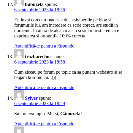
bubuzeta
spune:
6 septembrie 2023 la 18:56
Eu invat corect romaneste de la siylber de pe blog si
forumurile lui, am incredere ca scrie corect, are studii in
domeniu. In afara de alea cu a si i si sint in rest cred ca e
exprimarea si ortografia 100% corecta.
Autentifică-te pentru a răspunde
trozbarechus
spune:
6 septembrie 2023 la 18:58
Cum ziceau pe forum pe topic ca sa punem webastro si sa
bagam la somnicu. :)))
Autentifică-te pentru a răspunde
Sylver
spune:
6 septembrie 2023 la 18:59
Sînt un exemplu. Mersi,
Găinozeta
!
Autentifică-te pentru a răspunde