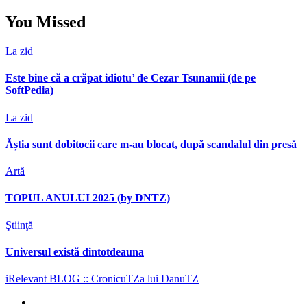
You Missed
La zid
Este bine că a crăpat idiotu’ de Cezar Tsunamii (de pe
SoftPedia)
La zid
Ăștia sunt dobitocii care m-au blocat, după scandalul din presă
Artă
TOPUL ANULUI 2025 (by DNTZ)
Ştiinţă
Universul există dintotdeauna
iRelevant BLOG :: CronicuTZa lui DanuTZ