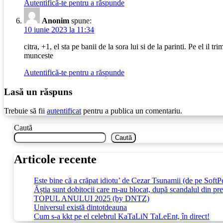
Autentifică-te pentru a răspunde
Anonim
spune:
10 iunie 2023 la 11:34
citra, +1, el sta pe banii de la sora lui si de la parinti. Pe el il 
munceste
Autentifică-te pentru a răspunde
Lasă un răspuns
Trebuie să fii
autentificat
pentru a publica un comentariu.
Caută
Caută
Articole recente
Este bine că a crăpat idiotu’ de Cezar Tsunamii (de pe SoftP
Ăștia sunt dobitocii care m-au blocat, după scandalul din pr
TOPUL ANULUI 2025 (by DNTZ)
Universul există dintotdeauna
Cum s-a kkt pe el celebrul KaTaLiN TaLeEnt, în direct!