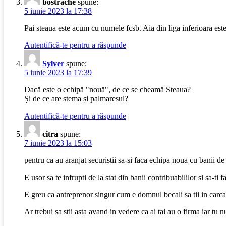
bostrache
spune:
5 iunie 2023 la 17:38
Pai steaua este acum cu numele fcsb. Aia din liga inferioara este 
Autentifică-te pentru a răspunde
Sylver
spune:
5 iunie 2023 la 17:39
Dacă este o echipă "nouă", de ce se cheamă Steaua?
Și de ce are stema și palmaresul?
Autentifică-te pentru a răspunde
citra
spune:
7 iunie 2023 la 15:03
pentru ca au aranjat securistii sa-si faca echipa noua cu banii de 
E usor sa te infrupti de la stat din banii contribuabililor si sa-ti
E greu ca antreprenor singur cum e domnul becali sa tii in carca f
Ar trebui sa stii asta avand in vedere ca ai tai au o firma iar tu n