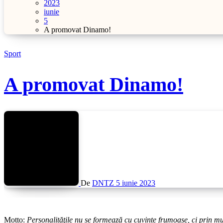
2023
iunie
5
A promovat Dinamo!
Sport
A promovat Dinamo!
De
DNTZ
5 iunie 2023
Motto
:
Personalităţile nu se formează cu cuvinte frumoase, ci prin m