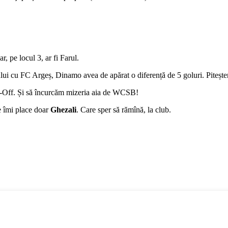
 pe locul 3, ar fi Farul.
i cu FC Argeș, Dinamo avea de apărat o diferență de 5 goluri. Piteșteni
lay-Off. Și să încurcăm mizeria aia de WCSB!
ie îmi place doar
Ghezali
. Care sper să rămînă, la club.