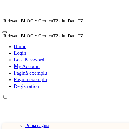
Sari
la
conținut
iRelevant BLOG :: CronicuTZa lui DanuTZ
iRelevant BLOG :: CronicuTZa lui DanuTZ
Home
Login
Lost Password
My Account
Pagină exemplu
Pagină exemplu
Registration
Prima pagină