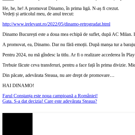
He, he, he! A promovat Dinamo, în prima ligă. N-aș fi crezut.
Vedeți și articolul meu, de anul trecut:
http://www.irelevant.ro/2022/05/dinamo-retrogradat.html
Dinamo București este a doua mea echipă de suflet, după AC Milan. Iar,
A promovat, ea, Dinamo. Dar nu fără emoții. După manșa tur a barajulu
Pentru 2024, nu mă gîndesc la titlu. Ar fi o realizare accederea în P
Trebuie făcute ceva transferuri, pentru a face față în prima divizie. M
Din păcate, adevărata Steaua, nu are drept de promovare…
HAI DINAMO!
Navigare
Farul Constanța este noua campioană a României!
Gata. S-a dat decizia! Care este adevărata Steaua?
în
articole