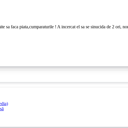
trimite sa faca piata,cumparaturile ! A incercat el sa se sinucida de 2 ori, 
edia)
esă