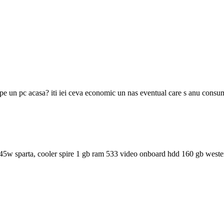
 pe un pc acasa? iti iei ceva economic un nas eventual care s anu consume 
45w sparta, cooler spire 1 gb ram 533 video onboard hdd 160 gb wester