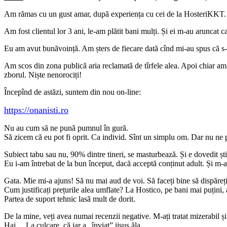
Am rămas cu un gust amar, după experiența cu cei de la HosteriKKT.
Am fost clientul lor 3 ani, le-am plătit bani mulți. Și ei m-au aruncat ca
Eu am avut bunăvoință. Am șters de fiecare dată cînd mi-au spus că s-a
Am scos din zona publică aria reclamată de tîrfele alea. Apoi chiar am 
zborul. Niște nenorociți!
Începînd de astăzi, suntem din nou on-line:
https://onanisti.ro
Nu au cum să ne pună pumnul în gură.
Să zicem că eu pot fi oprit. Ca individ. Sînt un simplu om. Dar nu ne p
Subiect tabu sau nu, 90% dintre tineri, se masturbează. Și e dovedit știi
Eu i-am întrebat de la bun început, dacă acceptă conținut adult. Și m-a
Gata. Mie mi-a ajuns! Să nu mai aud de voi. Să faceți bine să dispăreți
Cum justificați prețurile alea umflate? La Hostico, pe bani mai puțini, 
Partea de suport tehnic lasă mult de dorit.
De la mine, veți avea numai recenzii negative. M-ați tratat mizerabil ș
Hai… La culcare, că iar a „înviat” iisus ăla.