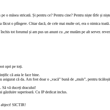
 pe o măsea stricată. Și pentru ce? Pentru cine? Pentru niște tîrfe și niște 
 făcut o plîngere. Chiar dacă, de cele mai multe ori, era o nimica toată.
închis tot forumul și am pus un anunt cu „ne mutăm pe alt server. reveniț
ot opri pe toți.
nțific că asta le face bine.
u asigurat că da. Am fost doar o „vacă” bună de „muls”, pentru ticăloșii
. Să vă duceți dracului!
ai găzduire superioară. Cu IP dedicat inclus.
i abject! SICTIR!