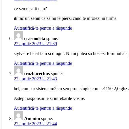
ce semn sa-ti dau?
iti fac un semn ca sa nu te pierzi cand te inrolezi in turma
Autentifică-te pentru a răspunde
crasmoleta
spune:
22 aprilie 2023 la 21:39
siylver e baiat fain si dragut. Nu ai putea sa hostezi forumul ala
Autentifică-te pentru a răspunde
trozbarechus
spune:
22 aprilie 2023 la 21:43
hei, cumpar sistem am2 cu sempron single core le1150 2,0 ghz 
Astept rasponsurile si intrebarile vostre.
Autentifică-te pentru a răspunde
Anonim
spune:
22 aprilie 2023 la 21:44