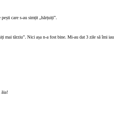
pești care s-au simțit „hărțuiți”.
i mai tărziu”. Nici așa n-a fost bine. Mi-au dat 3 zile să îmi iau
 ăia!