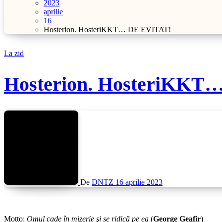
2023
aprilie
16
Hosterion. HosteriKKT… DE EVITAT!
La zid
Hosterion. HosteriKKT
De
DNTZ
16 aprilie 2023
Motto
:
Omul cade în mizerie şi se ridică pe ea
(
George Geafir
)