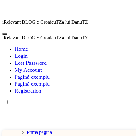
Sari
la
conținut
iRelevant BLOG :: CronicuTZa lui DanuTZ
iRelevant BLOG :: CronicuTZa lui DanuTZ
Home
Login
Lost Password
My Account
Pagină exemplu
Pagină exemplu
Registration
Prima pagină