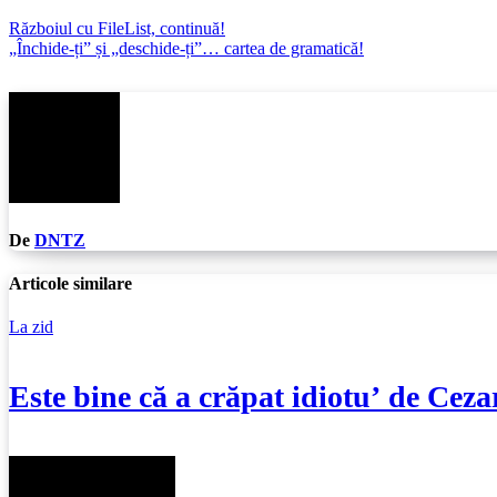
Navigare
Războiul cu FileList, continuă!
„Închide-ți” și „deschide-ți”… cartea de gramatică!
în
articole
De
DNTZ
Articole similare
La zid
Este bine că a crăpat idiotu’ de Cez