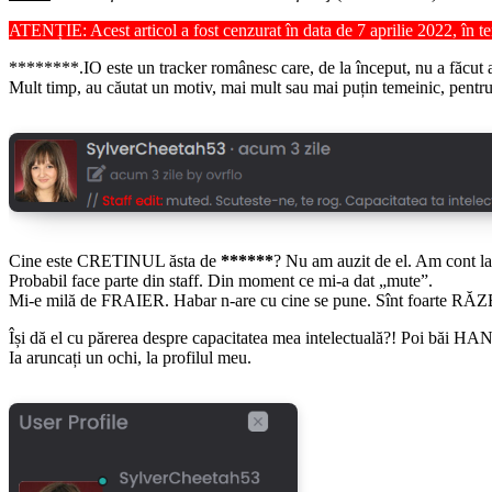
ATENȚIE: Acest articol a fost cenzurat în data de 7 aprilie 2022, în te
********.IO este un tracker românesc care, de la început, nu a făcut 
Mult timp, au căutat un motiv, mai mult sau mai puțin temeinic, pentru 
Cine este CRETINUL ăsta de
******
? Nu am auzit de el. Am cont la
Probabil face parte din staff. Din moment ce mi-a dat „mute”.
Mi-e milă de FRAIER. Habar n-are cu cine se pune. Sînt foarte
Își dă el cu părerea despre capacitatea mea intelectuală?! Poi băi H
Ia aruncați un ochi, la profilul meu.