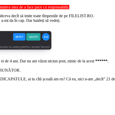
ntativa mea de a face pace cu responsabilii.
altceva decît să imite toate tîmpeniile de pe FILELIST.RO.
a-mi da în cap. Dar haideți să vedeți.
 ei de 4 ani. Dar nu am văzut niciun post, nimic de la acest
******
.
 RĂZBUNĂTOR.
ANDICAPATULE, ai tu cîtă școală am eu? Că eu, nici n-am „decît” 21 de 