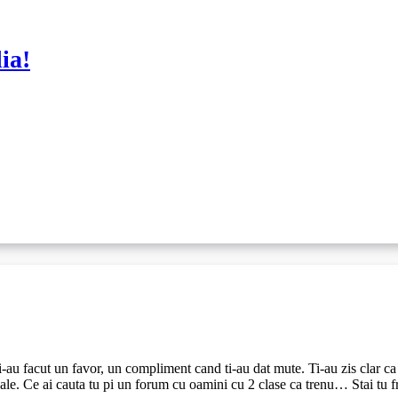
ia!
ti-au facut un favor, un compliment cand ti-au dat mute. Ti-au zis clar ca
coale. Ce ai cauta tu pi un forum cu oamini cu 2 clase ca trenu… Stai tu fr