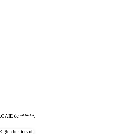
 PLOAIE de
******
.