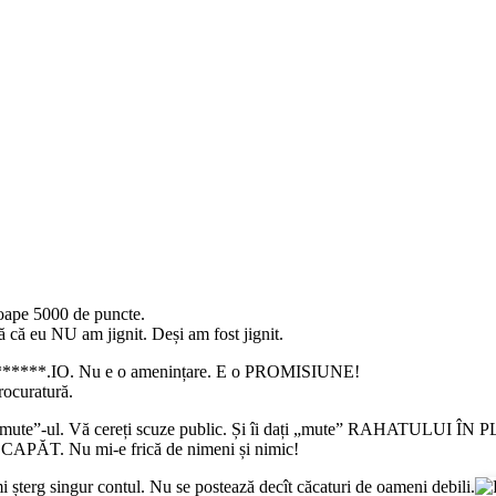
roape 5000 de puncte.
ă că eu NU am jignit. Deși am fost jignit.
a ********.IO. Nu e o amenințare. E o PROMISIUNE!
procuratură.
 „mute”-ul. Vă cereți scuze public. Și îi dați „mute” RAHATULUI ÎN
A CAPĂT. Nu mi-e frică de nimeni și nimic!
mi șterg singur contul. Nu se postează decît căcaturi de oameni debili.