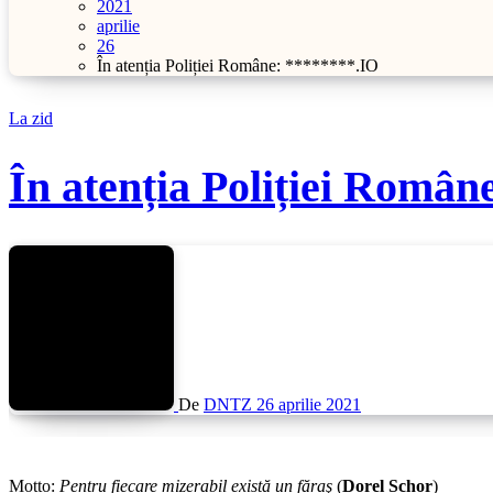
2021
aprilie
26
În atenția Poliției Române: ********.IO
La zid
În atenția Poliției Român
De
DNTZ
26 aprilie 2021
Motto
:
Pentru fiecare mizerabil există un făraş
(
Dorel Schor
)