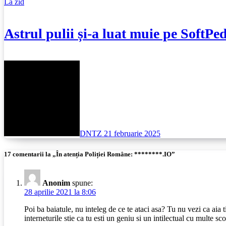
La zid
Astrul pulii și-a luat muie pe SoftPed
DNTZ
21 februarie 2025
17 comentarii la „În atenția Poliției Române: ********.IO”
Anonim
spune:
28 aprilie 2021 la 8:06
Poi ba baiatule, nu inteleg de ce te ataci asa? Tu nu vezi ca aia 
interneturile stie ca tu esti un geniu si un intilectual cu multe s