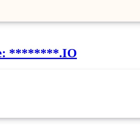
e: ********.IO