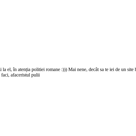
i la el, în atenția politiei romane :))) Mai nene, decât sa te iei de un sit
faci, afaceristul pulii