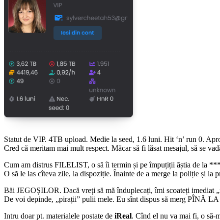
Statut de VIP. 4TB upload. Medie la seed, 1.6 luni. Hit ‘n’ run 0. Ap
Cred că meritam mai mult respect. Măcar să fi lăsat mesajul, să se vad
Cum am distrus FILELIST, o să îi termin și pe împuțiții ăștia de l
O să le las cîteva zile, la dispoziție. Înainte de a merge la poliție și la 
Băi JEGOȘILOR. Dacă vreți să mă înduplecați, îmi scoateți imediat
De voi depinde, „pirații” pulii mele. Eu sînt dispus să merg PÎNĂ L
Intru doar pt. materialele postate de
iReal
. Cînd el nu va mai fi, o să-