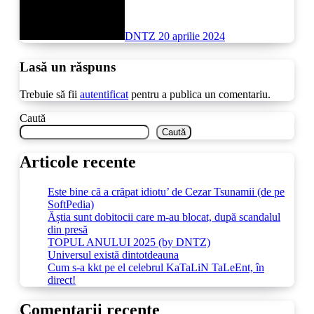
DNTZ
20 aprilie 2024
Lasă un răspuns
Trebuie să fii
autentificat
pentru a publica un comentariu.
Caută
Caută
Articole recente
Este bine că a crăpat idiotu’ de Cezar Tsunamii (de pe
SoftPedia)
Ăștia sunt dobitocii care m-au blocat, după scandalul
din presă
TOPUL ANULUI 2025 (by DNTZ)
Universul există dintotdeauna
Cum s-a kkt pe el celebrul KaTaLiN TaLeEnt, în
direct!
Comentarii recente