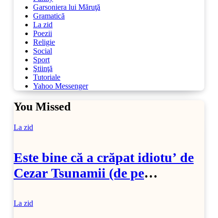
Garsoniera lui Măruţă
Gramatică
La zid
Poezii
Religie
Social
Sport
Ştiinţă
Tutoriale
Yahoo Messenger
You Missed
La zid
Este bine că a crăpat idiotu’ de
Cezar Tsunamii (de pe
SoftPedia)
La zid