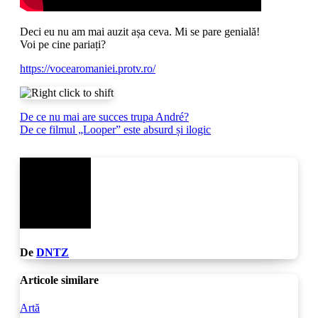
Deci eu nu am mai auzit așa ceva. Mi se pare genială!
Voi pe cine pariați?
https://vocearomaniei.protv.ro/
Navigare
De ce nu mai are succes trupa André?
De ce filmul „Looper” este absurd și ilogic
în
articole
De
DNTZ
Articole similare
Artă