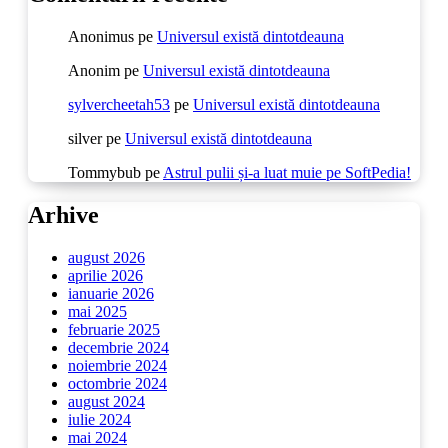
Anonimus
pe
Universul există dintotdeauna
Anonim
pe
Universul există dintotdeauna
sylvercheetah53
pe
Universul există dintotdeauna
silver
pe
Universul există dintotdeauna
Tommybub
pe
Astrul pulii și-a luat muie pe SoftPedia!
Arhive
august 2026
aprilie 2026
ianuarie 2026
mai 2025
februarie 2025
decembrie 2024
noiembrie 2024
octombrie 2024
august 2024
iulie 2024
mai 2024