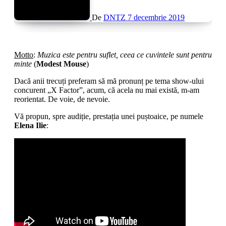
De
DNTZ
7 decembrie 2019
Motto
:
Muzica este pentru suflet, ceea ce cuvintele sunt pentru
minte
(
Modest Mouse
)
Dacă anii trecuți preferam să mă pronunț pe tema show-ului
concurent „X Factor”, acum, că acela nu mai există, m-am
reorientat. De voie, de nevoie.
Vă propun, spre audiție, prestația unei puștoaice, pe numele
Elena Ilie
: