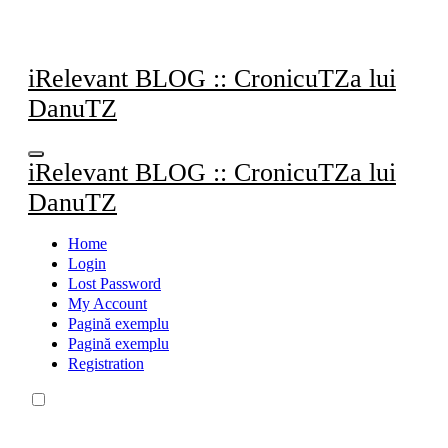
Sari
la
conținut
iRelevant BLOG :: CronicuTZa lui
DanuTZ
iRelevant BLOG :: CronicuTZa lui
DanuTZ
Home
Login
Lost Password
My Account
Pagină exemplu
Pagină exemplu
Registration