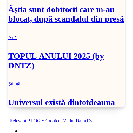
Ăștia sunt dobitocii care m-au
blocat, după scandalul din presă
Artă
TOPUL ANULUI 2025 (by
DNTZ)
Ştiinţă
Universul există dintotdeauna
iRelevant BLOG :: CronicuTZa lui DanuTZ