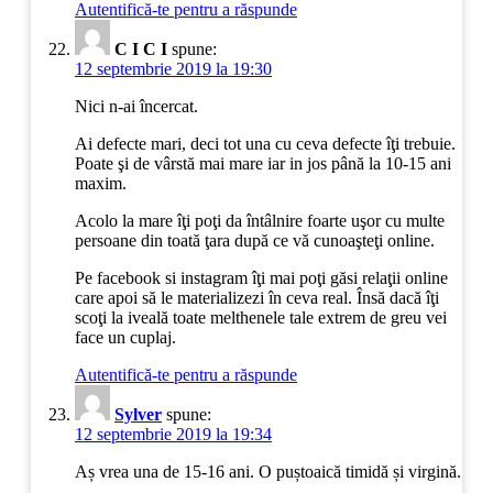
Autentifică-te pentru a răspunde
C I C I
spune:
12 septembrie 2019 la 19:30
Nici n-ai încercat.
Ai defecte mari, deci tot una cu ceva defecte îţi trebuie.
Poate şi de vârstă mai mare iar in jos până la 10-15 ani
maxim.
Acolo la mare îţi poţi da întâlnire foarte uşor cu multe
persoane din toată ţara după ce vă cunoaşteţi online.
Pe facebook si instagram îţi mai poţi găsi relaţii online
care apoi să le materializezi în ceva real. Însă dacă îţi
scoţi la iveală toate melthenele tale extrem de greu vei
face un cuplaj.
Autentifică-te pentru a răspunde
Sylver
spune:
12 septembrie 2019 la 19:34
Aș vrea una de 15-16 ani. O puștoaică timidă și virgină.