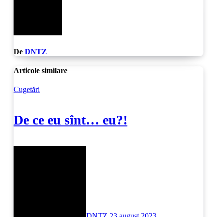
De
DNTZ
Articole similare
Cugetări
De ce eu sînt… eu?!
DNTZ
23 august 2023