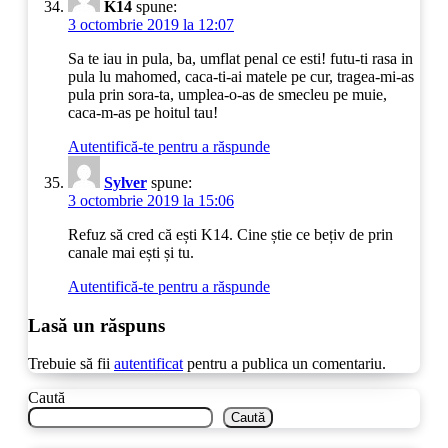
K14
spune:
3 octombrie 2019 la 12:07
Sa te iau in pula, ba, umflat penal ce esti! futu-ti rasa in
pula lu mahomed, caca-ti-ai matele pe cur, tragea-mi-as
pula prin sora-ta, umplea-o-as de smecleu pe muie,
caca-m-as pe hoitul tau!
Autentifică-te pentru a răspunde
Sylver
spune:
3 octombrie 2019 la 15:06
Refuz să cred că ești K14. Cine știe ce bețiv de prin
canale mai ești și tu.
Autentifică-te pentru a răspunde
Lasă un răspuns
Trebuie să fii
autentificat
pentru a publica un comentariu.
Caută
Caută