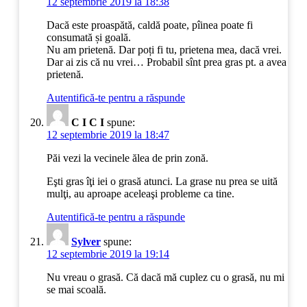
12 septembrie 2019 la 18:38
Dacă este proaspătă, caldă poate, pîinea poate fi
consumată și goală.
Nu am prietenă. Dar poți fi tu, prietena mea, dacă vrei.
Dar ai zis că nu vrei… Probabil sînt prea gras pt. a avea
prietenă.
Autentifică-te pentru a răspunde
C I C I
spune:
12 septembrie 2019 la 18:47
Păi vezi la vecinele ălea de prin zonă.
Eşti gras îţi iei o grasă atunci. La grase nu prea se uită
mulţi, au aproape aceleaşi probleme ca tine.
Autentifică-te pentru a răspunde
Sylver
spune:
12 septembrie 2019 la 19:14
Nu vreau o grasă. Că dacă mă cuplez cu o grasă, nu mi
se mai scoală.