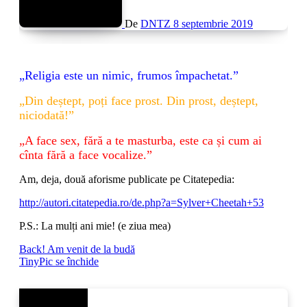
De
DNTZ
8 septembrie 2019
„Religia este un nimic, frumos împachetat.”
„Din deștept, poți face prost. Din prost, deștept,
niciodată!”
„A face sex, fără a te masturba, este ca și cum ai
cînta fără a face vocalize.”
Am, deja, două aforisme publicate pe Citatepedia:
http://autori.citatepedia.ro/de.php?a=Sylver+Cheetah+53
P.S.: La mulți ani mie! (e ziua mea)
Navigare
Back! Am venit de la budă
TinyPic se închide
în
articole