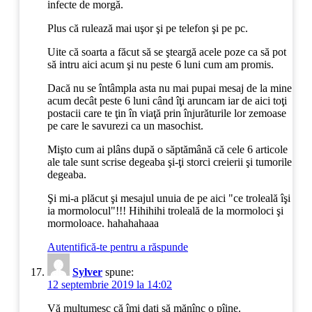
infecte de morgă.
Plus că rulează mai uşor şi pe telefon şi pe pc.
Uite că soarta a făcut să se şteargă acele poze ca să pot
să intru aici acum şi nu peste 6 luni cum am promis.
Dacă nu se întâmpla asta nu mai pupai mesaj de la mine
acum decât peste 6 luni când îţi aruncam iar de aici toţi
postacii care te ţin în viaţă prin înjurăturile lor zemoase
pe care le savurezi ca un masochist.
Mişto cum ai plâns după o săptămână că cele 6 articole
ale tale sunt scrise degeaba şi-ţi storci creierii şi tumorile
degeaba.
Şi mi-a plăcut şi mesajul unuia de pe aici "ce troleală îşi
ia mormolocul"!!! Hihihihi troleală de la mormoloci şi
mormoloace. hahahahaaa
Autentifică-te pentru a răspunde
Sylver
spune:
12 septembrie 2019 la 14:02
Vă mulțumesc că îmi dați să mănînc o pîine.