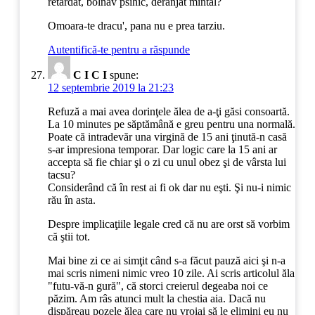
retardat, bolnav psihic, deranjat mintal?
Omoara-te dracu', pana nu e prea tarziu.
Autentifică-te pentru a răspunde
C I C I
spune:
12 septembrie 2019 la 21:23
Refuză a mai avea dorinţele ălea de a-ţi găsi consoartă.
La 10 minutes pe săptămână e greu pentru una normală.
Poate că intradevăr una virgină de 15 ani ţinută-n casă
s-ar impresiona temporar. Dar logic care la 15 ani ar
accepta să fie chiar şi o zi cu unul obez şi de vârsta lui
tacsu?
Considerând că în rest ai fi ok dar nu eşti. Şi nu-i nimic
rău în asta.
Despre implicaţiile legale cred că nu are orst să vorbim
că ştii tot.
Mai bine zi ce ai simţit când s-a făcut pauză aici şi n-a
mai scris nimeni nimic vreo 10 zile. Ai scris articolul ăla
"futu-vă-n gură", că storci creierul degeaba noi ce
păzim. Am râs atunci mult la chestia aia. Dacă nu
dispăreau pozele ălea care nu vroiai să le elimini eu nu