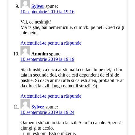
Sylver
spune:
10 septembrie 2019 la 19:16
Vai, ce nesimțit!
Mă-ta știe, băi nemernicule, cum vb. pe net? Cred că-ți
taie netu'.
Autentifică-te pentru a răspunde
Anonim
spune:
10 septembrie 2019 la 19:19
Stai linistit, ca daca ar sti ma-ta ce faci tu pe net, ti l-ar
taia in secunda doi, chit ca esti dependent de el si de
pastile. Si daca ar mai afla si ca esti ateu, probabil te-ar
da direct la azil, langa oamenii strazii. :))
Autentifică-te pentru a răspunde
Sylver
spune:
10 septembrie 2019 la 19:24
Oamenii străzii nu stau la azil. Stau în canale. Sper să
ajungi și tu acolo.
Tu nu ești om. Ești o mizerie.