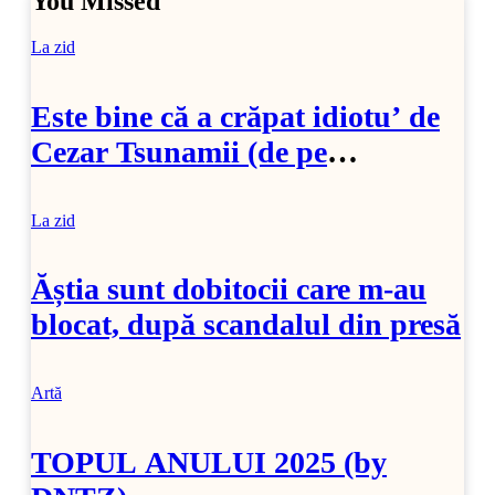
You Missed
La zid
Este bine că a crăpat idiotu’ de
Cezar Tsunamii (de pe
SoftPedia)
La zid
Ăștia sunt dobitocii care m-au
blocat, după scandalul din presă
Artă
TOPUL ANULUI 2025 (by