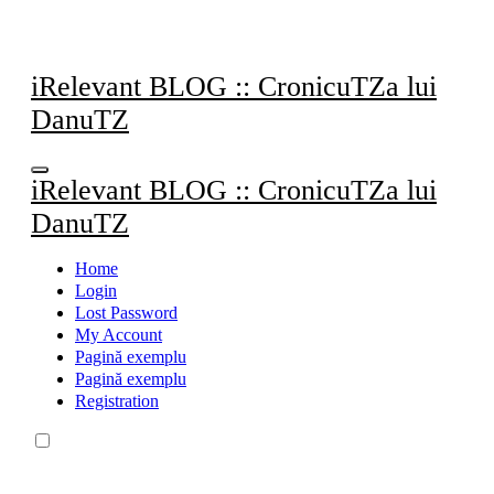
Sari
la
conținut
iRelevant BLOG :: CronicuTZa lui
DanuTZ
iRelevant BLOG :: CronicuTZa lui
DanuTZ
Home
Login
Lost Password
My Account
Pagină exemplu
Pagină exemplu
Registration