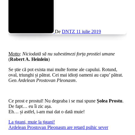
De
DNTZ
11 iulie 2019
Motto
:
Niciodată să nu subestimezi forța prostiei umane
(
Robert A. Heinlein
)
Se știe că pot exista mai multe forme ale capului. Rotund,
oval, triunghi și pătrat. Cei mai idioți oameni au capu’ pătrat.
Gen
Ardelean Prostovan Pleonasm
.
Ce prost e prostul! Nu degeaba i se mai spune
Șolea Prostu
.
De fapt… eu îi zic așa.
Eh… și astfel, i-am mai dat o dată muie!
Navigare
La țigani, muie la țigani!
Ardelean Prostovan Pleonasm are retard psihic sever
în