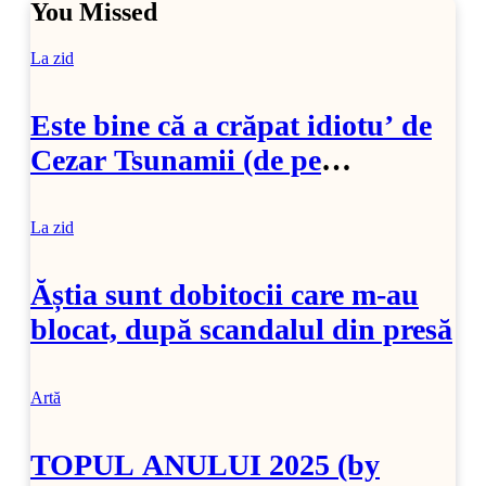
You Missed
La zid
Este bine că a crăpat idiotu’ de
Cezar Tsunamii (de pe
SoftPedia)
La zid
Ăștia sunt dobitocii care m-au
blocat, după scandalul din presă
Artă
TOPUL ANULUI 2025 (by