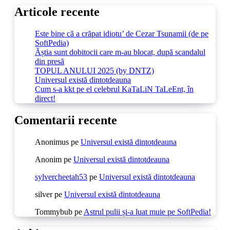
Articole recente
Este bine că a crăpat idiotu’ de Cezar Tsunamii (de pe
SoftPedia)
Ăștia sunt dobitocii care m-au blocat, după scandalul
din presă
TOPUL ANULUI 2025 (by DNTZ)
Universul există dintotdeauna
Cum s-a kkt pe el celebrul KaTaLiN TaLeEnt, în
direct!
Comentarii recente
Anonimus
pe
Universul există dintotdeauna
Anonim
pe
Universul există dintotdeauna
sylvercheetah53
pe
Universul există dintotdeauna
silver
pe
Universul există dintotdeauna
Tommybub
pe
Astrul pulii și-a luat muie pe SoftPedia!