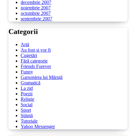
decembrie 2007
noiembrie 2007
octombrie 2007
septembrie 2007
Categorii
Artă
Au fost şi vor fi
Cugetări
Fără categorie
Friends Forever
Funny
Garsoniera lui Măruţă
Gramatică
La zid
Poezii
Religie
Social
Sport
Ştiinţă
Tutoriale
Yahoo Messenger