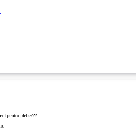
!
ment pentru plebe???
au.