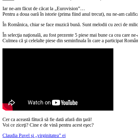
Iar ne-am făcut de căcat la „Eurovision”…
Pentru a doua oară în istorie (prima fiind anul trecut), nu ne-am califi
În Românica, chiar se face muzică bună. Sunt melodii cu zeci de milio
În selecţia naţională, au fost prezente 5 piese mai bune ca cea care ne-
Culmea că şi celelalte piese din seminfinala în care a participat Români
Cer ca această fătucă să fie dată afară din ţară!
Voi ce ziceţi? Cine e de vină pentru acest eşec?
Navigare
Claudia Pavel şi „virginitatea” ei