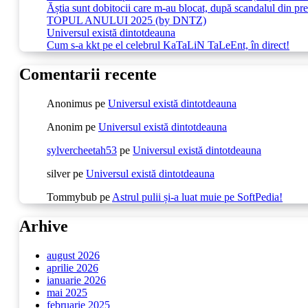
Ăștia sunt dobitocii care m-au blocat, după scandalul din pr
TOPUL ANULUI 2025 (by DNTZ)
Universul există dintotdeauna
Cum s-a kkt pe el celebrul KaTaLiN TaLeEnt, în direct!
Comentarii recente
Anonimus
pe
Universul există dintotdeauna
Anonim
pe
Universul există dintotdeauna
sylvercheetah53
pe
Universul există dintotdeauna
silver
pe
Universul există dintotdeauna
Tommybub
pe
Astrul pulii și-a luat muie pe SoftPedia!
Arhive
august 2026
aprilie 2026
ianuarie 2026
mai 2025
februarie 2025