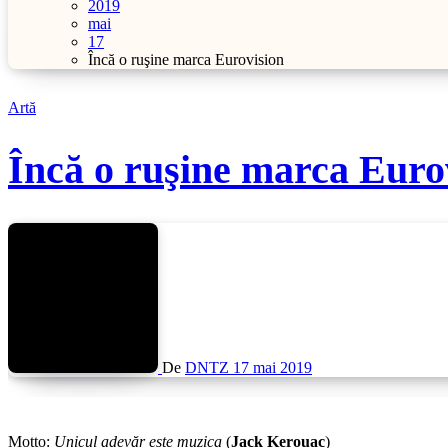
2019
mai
17
Încă o ruşine marca Eurovision
Artă
Încă o ruşine marca Euro
De
DNTZ
17 mai 2019
Motto
:
Unicul adevăr este muzica
(
Jack Kerouac
)