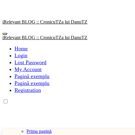
Sari
la
conținut
iRelevant BLOG :: CronicuTZa lui DanuTZ
iRelevant BLOG :: CronicuTZa lui DanuTZ
Home
Login
Lost Password
My Account
Pagină exemplu
Pagină exemplu
Registration
Prima pagină