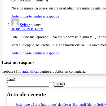
Ce preocupari rizibile :))
Nu e de mirare ca posezi un creier atrofiat, fara urma de inteli
Autentifică-te pentru a răspunde
Sylver
spune:
18 mai 2019 la 14:59
Uite… vino mai aproape… Să mă slobozesc în gura ta. Şi a "par
Vezi audienţele, băi cretinule. La "Eurovision" se uită orice melo
Autentifică-te pentru a răspunde
Lasă un răspuns
Trebuie să fii
autentificat
pentru a publica un comentariu.
Caută
Caută
Articole recente
Este bine că a crăpat idiotu’ de Cezar Tsunamii (de pe SoftP