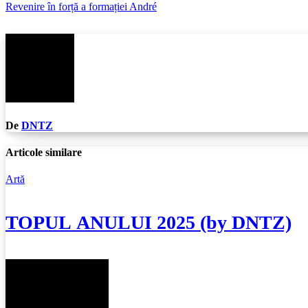
Revenire în forță a formației André
în
articole
De
DNTZ
Articole similare
Artă
TOPUL ANULUI 2025 (by DNTZ)