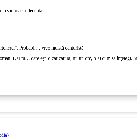
genta sau macar decenta.
tenerei". Probabil… vreo muistă centuristă.
man. Dar tu… care eşti o caricatură, nu un om, n-ai cum să înţelegi. Şi ma
edia)