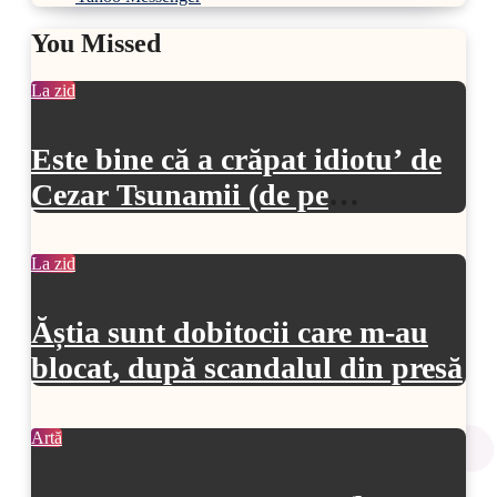
You Missed
La zid
Este bine că a crăpat idiotu’ de
Cezar Tsunamii (de pe
SoftPedia)
La zid
Ăștia sunt dobitocii care m-au
blocat, după scandalul din presă
Artă