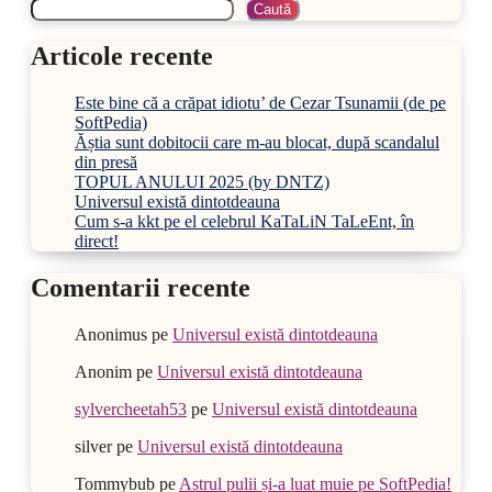
Caută
Articole recente
Este bine că a crăpat idiotu’ de Cezar Tsunamii (de pe
SoftPedia)
Ăștia sunt dobitocii care m-au blocat, după scandalul
din presă
TOPUL ANULUI 2025 (by DNTZ)
Universul există dintotdeauna
Cum s-a kkt pe el celebrul KaTaLiN TaLeEnt, în
direct!
Comentarii recente
Anonimus
pe
Universul există dintotdeauna
Anonim
pe
Universul există dintotdeauna
sylvercheetah53
pe
Universul există dintotdeauna
silver
pe
Universul există dintotdeauna
Tommybub
pe
Astrul pulii și-a luat muie pe SoftPedia!