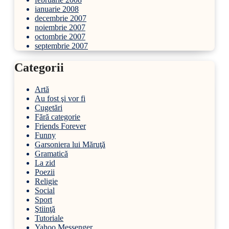
ianuarie 2008
decembrie 2007
noiembrie 2007
octombrie 2007
septembrie 2007
Categorii
Artă
Au fost şi vor fi
Cugetări
Fără categorie
Friends Forever
Funny
Garsoniera lui Măruţă
Gramatică
La zid
Poezii
Religie
Social
Sport
Ştiinţă
Tutoriale
Yahoo Messenger