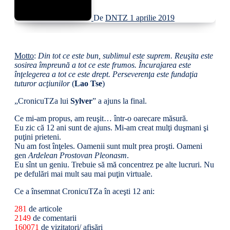
De
DNTZ
1 aprilie 2019
Motto
:
Din tot ce este bun, sublimul este suprem. Reuşita este
sosirea împreună a tot ce este frumos. Încurajarea este
înţelegerea a tot ce este drept. Perseverenţa este fundaţia
tuturor acţiunilor
(
Lao Tse
)
„CronicuTZa lui
Sylver
” a ajuns la final.
Ce mi-am propus, am reuşit… într-o oarecare măsură.
Eu zic că 12 ani sunt de ajuns. Mi-am creat mulţi duşmani şi
puţini prieteni.
Nu am fost înţeles. Oamenii sunt mult prea proşti. Oameni
gen
Ardelean Prostovan Pleonasm
.
Eu sînt un geniu. Trebuie să mă concentrez pe alte lucruri. Nu
pe defulări mai mult sau mai puţin virtuale.
Ce a însemnat CronicuTZa în aceşti 12 ani:
281
de articole
2149
de comentarii
160071
de vizitatori/ afişări