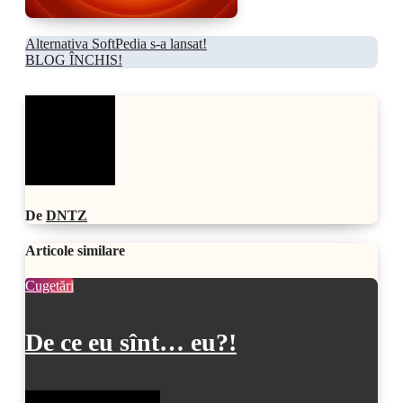
Navigare
Alternativa SoftPedia s-a lansat!
BLOG ÎNCHIS!
în
articole
De
DNTZ
Articole similare
Cugetări
De ce eu sînt… eu?!