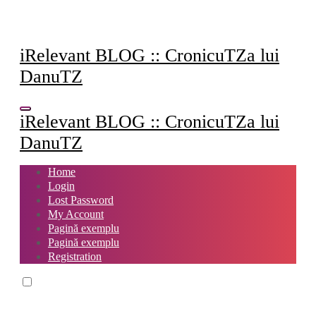
Sari
la
conținut
iRelevant BLOG :: CronicuTZa lui
DanuTZ
iRelevant BLOG :: CronicuTZa lui
DanuTZ
Home
Login
Lost Password
My Account
Pagină exemplu
Pagină exemplu
Registration