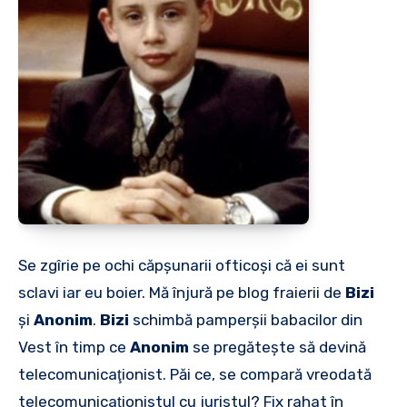
Se zgîrie pe ochi căpşunarii ofticoşi că ei sunt
sclavi iar eu boier. Mă înjură pe blog fraierii de
Bizi
şi
Anonim
.
Bizi
schimbă pamperşii babacilor din
Vest în timp ce
Anonim
se pregăteşte să devină
telecomunicaţionist. Păi ce, se compară vreodată
telecomunicaţionistul cu juristul? Fix rahat în