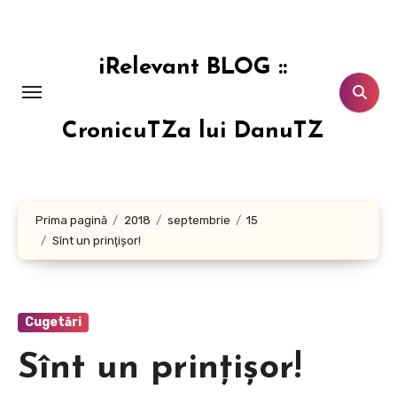
Sari
la
conținut
iRelevant BLOG ::
CronicuTZa lui DanuTZ
Prima pagină
2018
septembrie
15
Sînt un prinţişor!
Cugetări
Sînt un prinţişor!