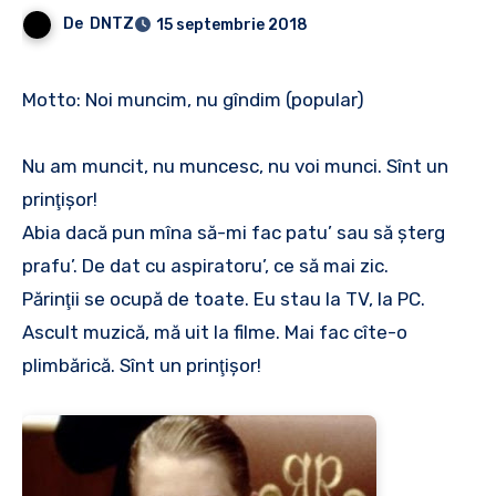
De
DNTZ
15 septembrie 2018
Motto: Noi muncim, nu gîndim (popular)
Nu am muncit, nu muncesc, nu voi munci. Sînt un
prinţişor!
Abia dacă pun mîna să-mi fac patu’ sau să şterg
prafu’. De dat cu aspiratoru’, ce să mai zic.
Părinţii se ocupă de toate. Eu stau la TV, la PC.
Ascult muzică, mă uit la filme. Mai fac cîte-o
plimbărică. Sînt un prinţişor!