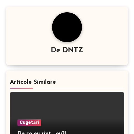
articole
De
DNTZ
Articole Similare
Cugetări
De ce eu sînt… eu?!