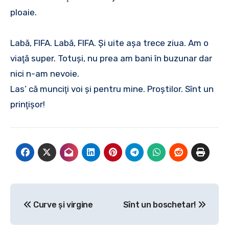
ploaie.
Labă, FIFA. Labă, FIFA. Şi uite aşa trece ziua. Am o
viaţă super. Totuşi, nu prea am bani în buzunar dar
nici n-am nevoie.
Las’ că munciţi voi şi pentru mine. Proştilor. Sînt un
prinţişor!
Navigare
Curve şi virgine
Sînt un boschetar!
în