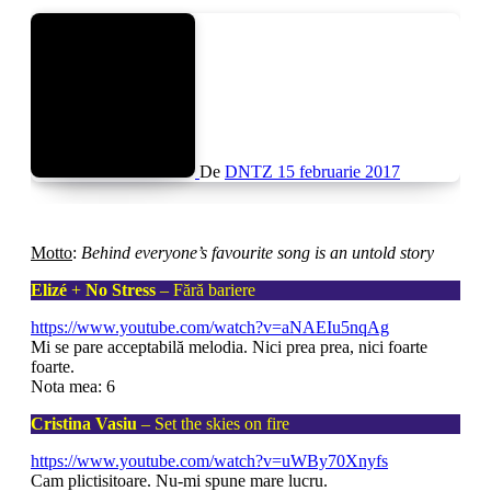
De
DNTZ
15 februarie 2017
Motto
:
Behind everyone’s favourite song is an untold story
Elizé
+
No Stress
– Fără bariere
https://www.youtube.com/watch?v=aNAEIu5nqAg
Mi se pare acceptabilă melodia. Nici prea prea, nici foarte
foarte.
Nota mea: 6
Cristina Vasiu
– Set the skies on fire
https://www.youtube.com/watch?v=uWBy70Xnyfs
Cam plictisitoare. Nu-mi spune mare lucru.