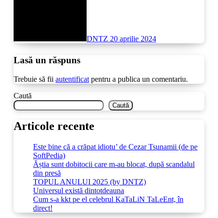
DNTZ
20 aprilie 2024
Lasă un răspuns
Trebuie să fii
autentificat
pentru a publica un comentariu.
Caută
Caută
Articole recente
Este bine că a crăpat idiotu’ de Cezar Tsunamii (de pe
SoftPedia)
Ăștia sunt dobitocii care m-au blocat, după scandalul
din presă
TOPUL ANULUI 2025 (by DNTZ)
Universul există dintotdeauna
Cum s-a kkt pe el celebrul KaTaLiN TaLeEnt, în
direct!