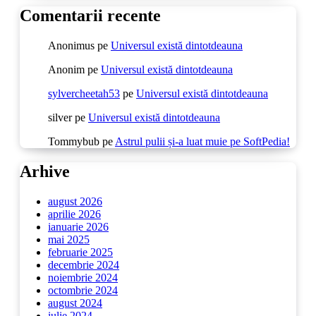
Comentarii recente
Anonimus
pe
Universul există dintotdeauna
Anonim
pe
Universul există dintotdeauna
sylvercheetah53
pe
Universul există dintotdeauna
silver
pe
Universul există dintotdeauna
Tommybub
pe
Astrul pulii și-a luat muie pe SoftPedia!
Arhive
august 2026
aprilie 2026
ianuarie 2026
mai 2025
februarie 2025
decembrie 2024
noiembrie 2024
octombrie 2024
august 2024
iulie 2024