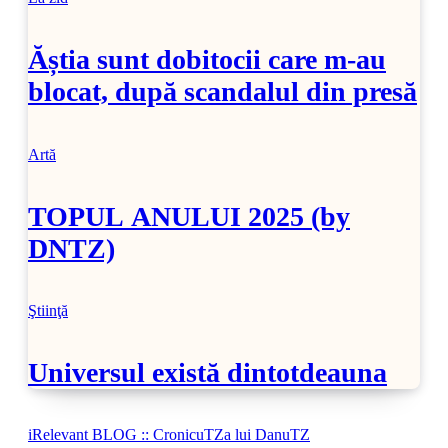
Ăștia sunt dobitocii care m-au
blocat, după scandalul din presă
Artă
TOPUL ANULUI 2025 (by
DNTZ)
Ştiinţă
Universul există dintotdeauna
iRelevant BLOG :: CronicuTZa lui DanuTZ