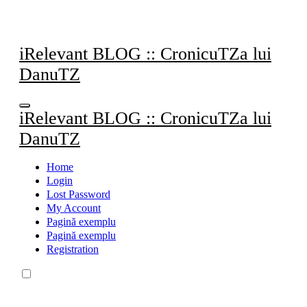
Sari
la
conținut
iRelevant BLOG :: CronicuTZa lui
DanuTZ
iRelevant BLOG :: CronicuTZa lui
DanuTZ
Home
Login
Lost Password
My Account
Pagină exemplu
Pagină exemplu
Registration