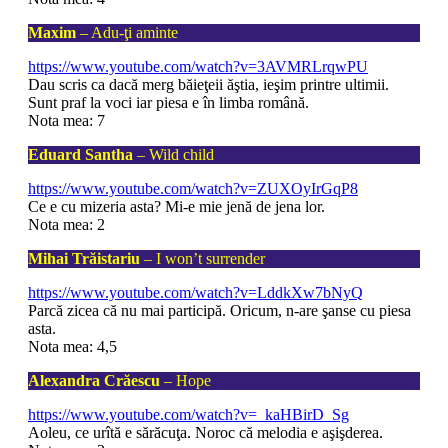
Maxim
– Adu-ţi aminte
https://www.youtube.com/watch?v=3AVMRLrqwPU
Dau scris ca dacă merg băieţeii ăştia, ieşim printre ultimii.
Sunt praf la voci iar piesa e în limba română.
Nota mea: 7
Eduard Santha
– Wild child
https://www.youtube.com/watch?v=ZUXOyIrGqP8
Ce e cu mizeria asta? Mi-e mie jenă de jena lor.
Nota mea: 2
Mihai Trăistariu
– I won’t surrender
https://www.youtube.com/watch?v=LddkXw7bNyQ
Parcă zicea că nu mai participă. Oricum, n-are şanse cu piesa
asta.
Nota mea: 4,5
Alexandra Crăescu
– Hope
https://www.youtube.com/watch?v=_kaHBirD_Sg
Aoleu, ce urîtă e sărăcuţa. Noroc că melodia e aşişderea.