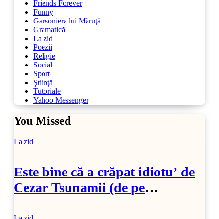
Friends Forever
Funny
Garsoniera lui Măruţă
Gramatică
La zid
Poezii
Religie
Social
Sport
Ştiinţă
Tutoriale
Yahoo Messenger
You Missed
La zid
Este bine că a crăpat idiotu’ de
Cezar Tsunamii (de pe
SoftPedia)
La zid