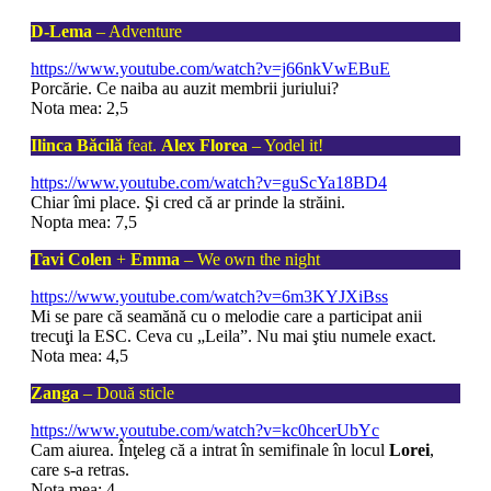
D-Lema
– Adventure
https://www.youtube.com/watch?v=j66nkVwEBuE
Porcărie. Ce naiba au auzit membrii juriului?
Nota mea: 2,5
Ilinca Băcilă
feat.
Alex Florea
– Yodel it!
https://www.youtube.com/watch?v=guScYa18BD4
Chiar îmi place. Şi cred că ar prinde la străini.
Nopta mea: 7,5
Tavi Colen
+
Emma
– We own the night
https://www.youtube.com/watch?v=6m3KYJXiBss
Mi se pare că seamănă cu o melodie care a participat anii
trecuţi la ESC. Ceva cu „Leila”. Nu mai ştiu numele exact.
Nota mea: 4,5
Zanga
– Două sticle
https://www.youtube.com/watch?v=kc0hcerUbYc
Cam aiurea. Înţeleg că a intrat în semifinale în locul
Lorei
,
care s-a retras.
Nota mea: 4