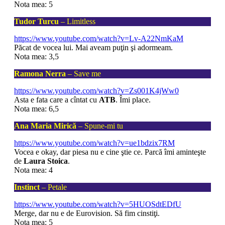
Nota mea: 5
Tudor Turcu
– Limitless
https://www.youtube.com/watch?v=Lv-A22NmKaM
Păcat de vocea lui. Mai aveam puţin şi adormeam.
Nota mea: 3,5
Ramona Nerra
– Save me
https://www.youtube.com/watch?v=Zs001K4jWw0
Asta e fata care a cîntat cu
ATB
. Îmi place.
Nota mea: 6,5
Ana Maria Mirică
– Spune-mi tu
https://www.youtube.com/watch?v=ue1bdzix7RM
Vocea e okay, dar piesa nu e cine ştie ce. Parcă îmi aminteşte
de
Laura Stoica
.
Nota mea: 4
Instinct
– Petale
https://www.youtube.com/watch?v=5HUOSdtEDfU
Merge, dar nu e de Eurovision. Să fim cinstiţi.
Nota mea: 5