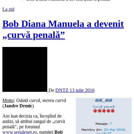
La zid
Bob Diana Manuela a devenit
„curvă penală”
De
DNTZ
13 iulie 2016
Motto
:
Odată curvă, mereu curvă
(
Jandre Drmic
)
Am luat decizia ca, începînd de
astăzi, să atribui rangul de „curvă
penală”, pe forumul
www.serialenet.ro
, numitei
Bob