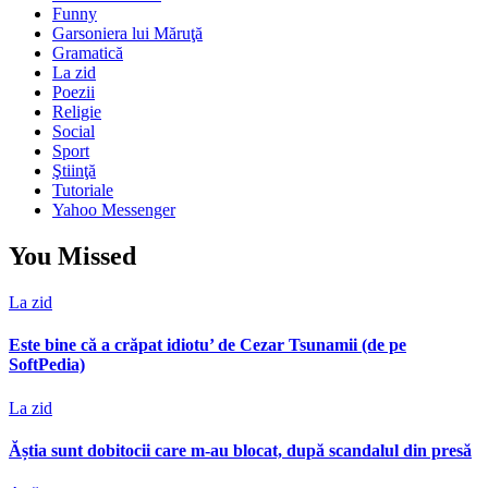
Funny
Garsoniera lui Măruţă
Gramatică
La zid
Poezii
Religie
Social
Sport
Ştiinţă
Tutoriale
Yahoo Messenger
You Missed
La zid
Este bine că a crăpat idiotu’ de Cezar Tsunamii (de pe
SoftPedia)
La zid
Ăștia sunt dobitocii care m-au blocat, după scandalul din presă