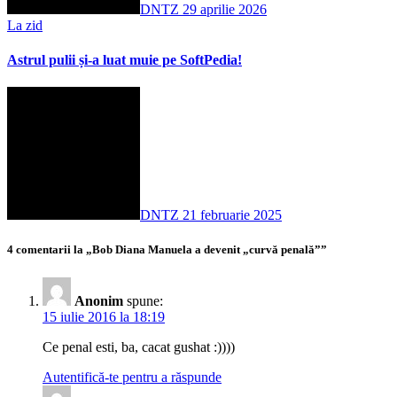
DNTZ
29 aprilie 2026
La zid
Astrul pulii și-a luat muie pe SoftPedia!
DNTZ
21 februarie 2025
4 comentarii la „Bob Diana Manuela a devenit „curvă penală””
Anonim
spune:
15 iulie 2016 la 18:19
Ce penal esti, ba, cacat gushat :))))
Autentifică-te pentru a răspunde