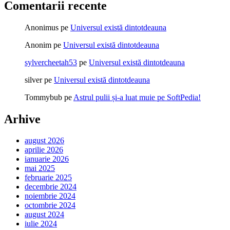
Comentarii recente
Anonimus
pe
Universul există dintotdeauna
Anonim
pe
Universul există dintotdeauna
sylvercheetah53
pe
Universul există dintotdeauna
silver
pe
Universul există dintotdeauna
Tommybub
pe
Astrul pulii și-a luat muie pe SoftPedia!
Arhive
august 2026
aprilie 2026
ianuarie 2026
mai 2025
februarie 2025
decembrie 2024
noiembrie 2024
octombrie 2024
august 2024
iulie 2024