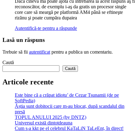
Dacă cineva mă poate ajota cu întrebarea la acest răspuns aş fi
reconoscător, de exemplu i-aş da gratis un procesor single
core care să meargă pe platformă AM4 până se eftineşte
rizănu şi poate cumpăra dupaiea
Autentifică-te pentru a răspunde
Lasă un răspuns
Trebuie să fii
autentificat
pentru a publica un comentariu.
Caută
Caută
Articole recente
Este bine că a crăpat idiotu’ de Cezar Tsunamii (de pe
SoftPedia)
Ăștia sunt dobitocii care m-au blocat, după scandalul din
presă
TOPUL ANULUI 2025 (by DNTZ)
Universul există dintotdeauna
Cum s-a kkt pe el celebrul KaTaLiN TaLeEnt, în direct!