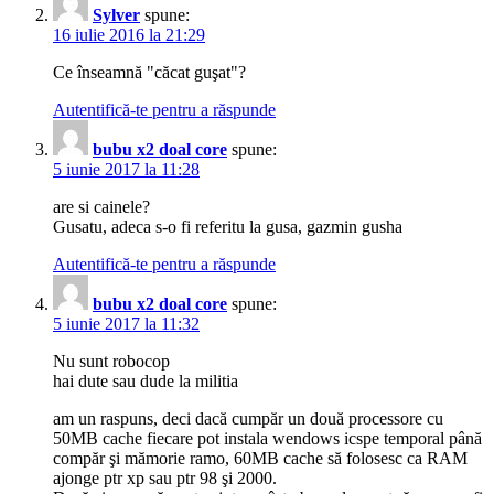
Sylver
spune:
16 iulie 2016 la 21:29
Ce înseamnă "căcat guşat"?
Autentifică-te pentru a răspunde
bubu x2 doal core
spune:
5 iunie 2017 la 11:28
are si cainele?
Gusatu, adeca s-o fi referitu la gusa, gazmin gusha
Autentifică-te pentru a răspunde
bubu x2 doal core
spune:
5 iunie 2017 la 11:32
Nu sunt robocop
hai dute sau dude la militia
am un raspuns, deci dacă cumpăr un două processore cu
50MB cache fiecare pot instala wendows icspe temporal până
compăr şi mămorie ramo, 60MB cache să folosesc ca RAM
ajonge ptr xp sau ptr 98 şi 2000.