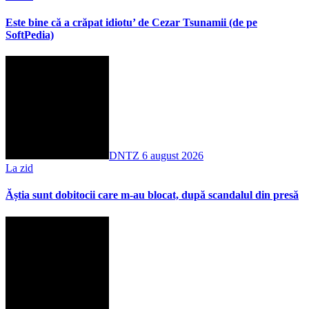
Este bine că a crăpat idiotu’ de Cezar Tsunamii (de pe
SoftPedia)
DNTZ
6 august 2026
La zid
Ăștia sunt dobitocii care m-au blocat, după scandalul din presă