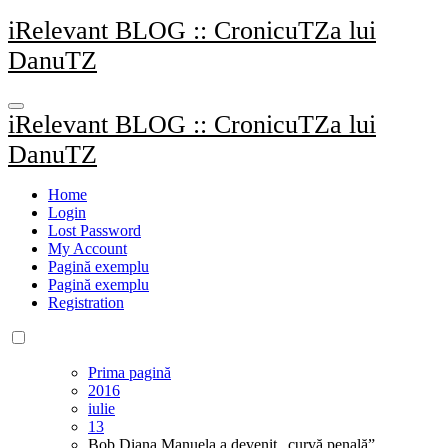
Sari
iRelevant BLOG :: CronicuTZa lui
la
DanuTZ
conținut
iRelevant BLOG :: CronicuTZa lui
DanuTZ
Home
Login
Lost Password
My Account
Pagină exemplu
Pagină exemplu
Registration
Prima pagină
2016
iulie
13
Bob Diana Manuela a devenit „curvă penală”