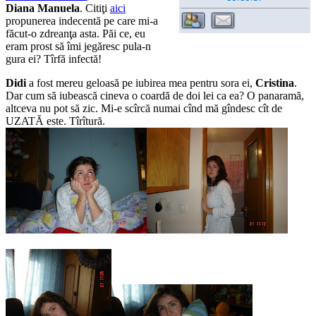
Diana Manuela
. Citiţi
aici
propunerea indecentă pe care mi-a
făcut-o zdreanţa asta. Păi ce, eu
eram prost să îmi jegăresc pula-n
gura ei? Tîrfă infectă!
Didi
a fost mereu geloasă pe iubirea mea pentru sora ei,
Cristina
.
Dar cum să iubească cineva o coardă de doi lei ca ea? O panaramă,
altceva nu pot să zic. Mi-e scîrcă numai cînd mă gîndesc cît de
UZATĂ este. Tîrîtură.