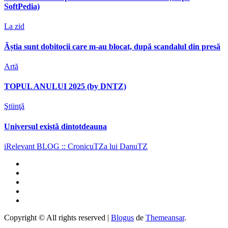
SoftPedia)
La zid
Ăștia sunt dobitocii care m-au blocat, după scandalul din presă
Artă
TOPUL ANULUI 2025 (by DNTZ)
Ştiinţă
Universul există dintotdeauna
iRelevant BLOG :: CronicuTZa lui DanuTZ
Copyright © All rights reserved
|
Blogus
de
Themeansar
.