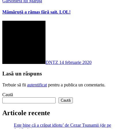
Garsoniera lui Măruţă
Mămăruță a rămas fără sait. LOL!
DNTZ
14 februarie 2020
Lasă un răspuns
Trebuie să fii
autentificat
pentru a publica un comentariu.
Caută
Caută
Articole recente
Este bine că a crăpat idiotu’ de Cezar Tsunamii (de pe