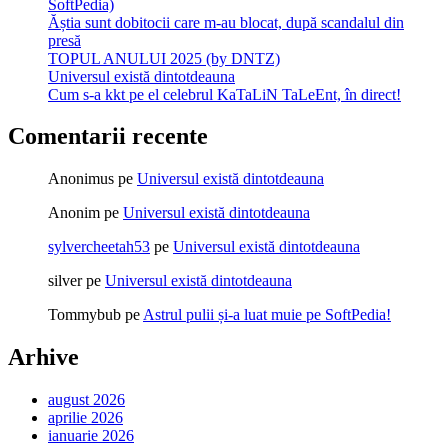
SoftPedia)
Ăștia sunt dobitocii care m-au blocat, după scandalul din
presă
TOPUL ANULUI 2025 (by DNTZ)
Universul există dintotdeauna
Cum s-a kkt pe el celebrul KaTaLiN TaLeEnt, în direct!
Comentarii recente
Anonimus
pe
Universul există dintotdeauna
Anonim
pe
Universul există dintotdeauna
sylvercheetah53
pe
Universul există dintotdeauna
silver
pe
Universul există dintotdeauna
Tommybub
pe
Astrul pulii și-a luat muie pe SoftPedia!
Arhive
august 2026
aprilie 2026
ianuarie 2026