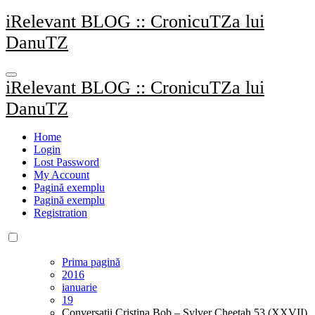
Sari
iRelevant BLOG :: CronicuTZa lui
la
DanuTZ
conținut
iRelevant BLOG :: CronicuTZa lui
DanuTZ
Home
Login
Lost Password
My Account
Pagină exemplu
Pagină exemplu
Registration
Prima pagină
2016
ianuarie
19
Conversaţii Cristina Bob – Sylver Cheetah 53 (XXVII)