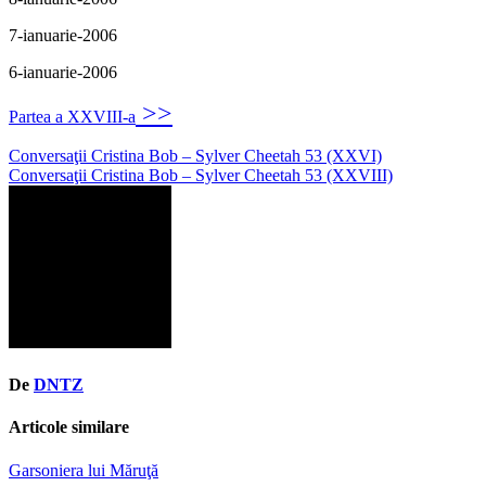
7-ianuarie-2006
6-ianuarie-2006
>>
Partea a XXVIII-a
Navigare
Conversaţii Cristina Bob – Sylver Cheetah 53 (XXVI)
Conversaţii Cristina Bob – Sylver Cheetah 53 (XXVIII)
în
articole
De
DNTZ
Articole similare
Garsoniera lui Măruţă