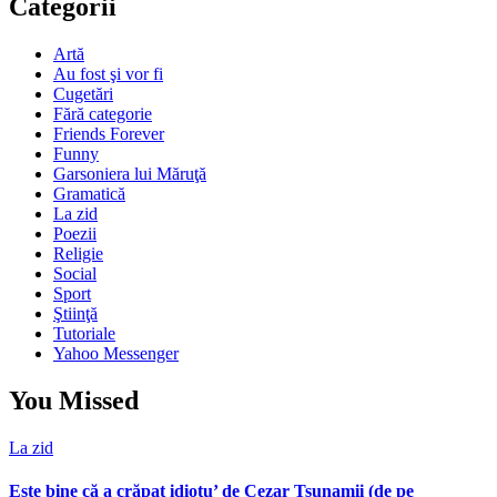
Categorii
Artă
Au fost şi vor fi
Cugetări
Fără categorie
Friends Forever
Funny
Garsoniera lui Măruţă
Gramatică
La zid
Poezii
Religie
Social
Sport
Ştiinţă
Tutoriale
Yahoo Messenger
You Missed
La zid
Este bine că a crăpat idiotu’ de Cezar Tsunamii (de pe