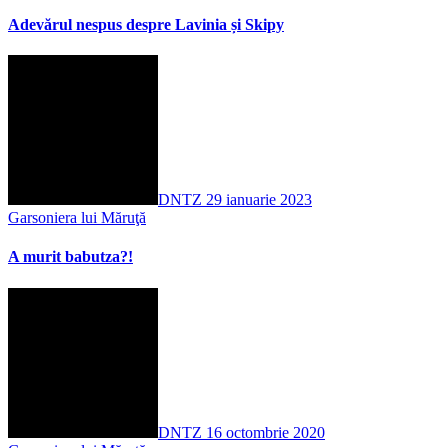
Adevărul nespus despre Lavinia și Skipy
DNTZ
29 ianuarie 2023
Garsoniera lui Măruţă
A murit babutza?!
DNTZ
16 octombrie 2020