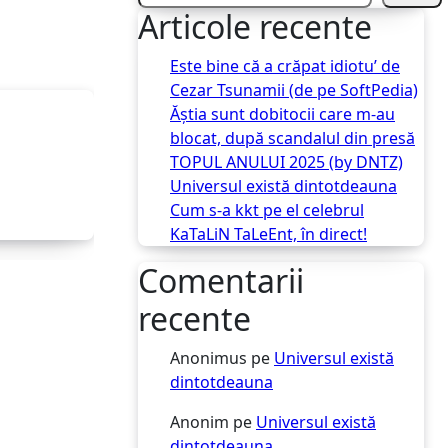
Articole recente
Este bine că a crăpat idiotu’ de
Cezar Tsunamii (de pe SoftPedia)
Ăștia sunt dobitocii care m-au
blocat, după scandalul din presă
TOPUL ANULUI 2025 (by DNTZ)
Universul există dintotdeauna
Cum s-a kkt pe el celebrul
KaTaLiN TaLeEnt, în direct!
Comentarii
recente
Anonimus
pe
Universul există
dintotdeauna
Anonim
pe
Universul există
dintotdeauna