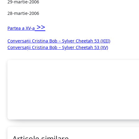
29-martie-2006
28-martie-2006
>>
Partea a XV-a
Navigare
Conversaţii Cristina Bob – Sylver Cheetah 53 (XIII)
Conversaţii Cristina Bob – Sylver Cheetah 53 (XV)
în
articole
Articole similare