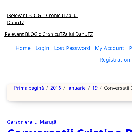
Sari
la
iRelevant BLOG :: CronicuTZa lui
conținut
DanuTZ
iRelevant BLOG :: CronicuTZa lui DanuTZ
Home
Login
Lost Password
My Account
P
Registration
Prima pagină
2016
ianuarie
19
Conversaţii 
Garsoniera lui Măruţă