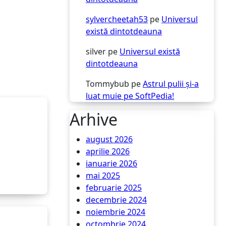
sylvercheetah53
pe
Universul
există dintotdeauna
silver
pe
Universul există
dintotdeauna
Tommybub
pe
Astrul pulii și-a
luat muie pe SoftPedia!
Arhive
august 2026
aprilie 2026
ianuarie 2026
mai 2025
februarie 2025
decembrie 2024
noiembrie 2024
octombrie 2024