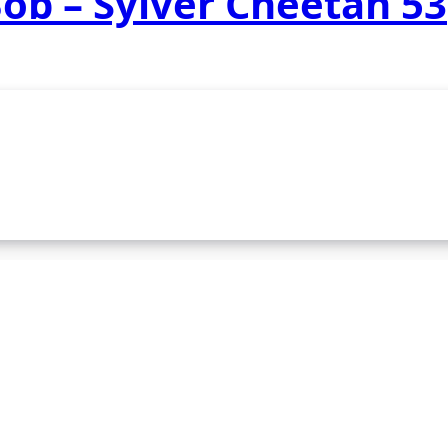
Bob – Sylver Cheetah 53