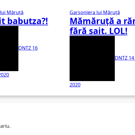
lui Măruţă
Garsoniera lui Măruţă
t babutza?!
Mămăruță a ră
fără sait. LOL!
DNTZ
16
DNTZ
14
2020
2020
ariu.