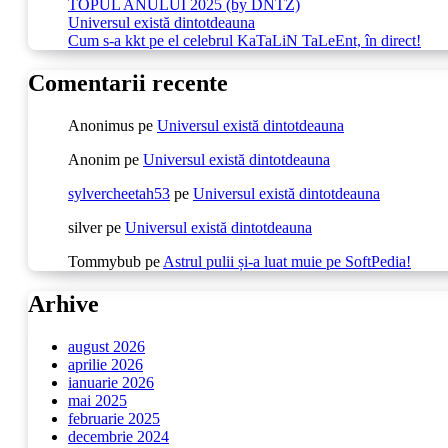
TOPUL ANULUI 2025 (by DNTZ)
Universul există dintotdeauna
Cum s-a kkt pe el celebrul KaTaLiN TaLeEnt, în direct!
Comentarii recente
Anonimus
pe
Universul există dintotdeauna
Anonim
pe
Universul există dintotdeauna
sylvercheetah53
pe
Universul există dintotdeauna
silver
pe
Universul există dintotdeauna
Tommybub
pe
Astrul pulii și-a luat muie pe SoftPedia!
Arhive
august 2026
aprilie 2026
ianuarie 2026
mai 2025
februarie 2025
decembrie 2024