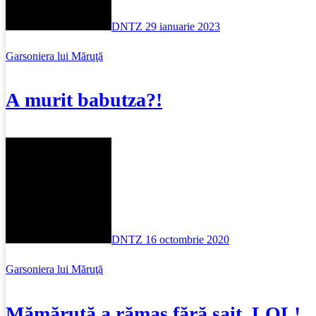
DNTZ
29 ianuarie 2023
Garsoniera lui Măruţă
A murit babutza?!
DNTZ
16 octombrie 2020
Garsoniera lui Măruţă
Mămăruță a rămas fără sait. LOL!