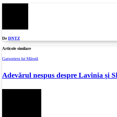
articole
De
DNTZ
Articole similare
Garsoniera lui Măruţă
Adevărul nespus despre Lavinia și S