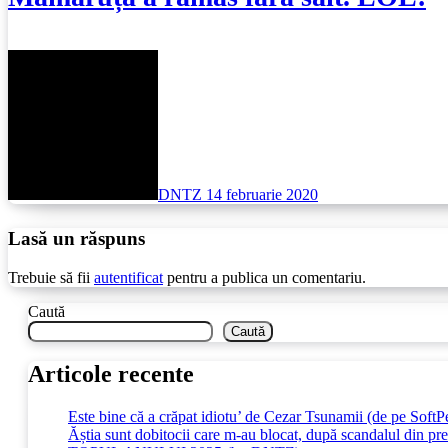
DNTZ
14 februarie 2020
Lasă un răspuns
Trebuie să fii
autentificat
pentru a publica un comentariu.
Caută
Caută
Articole recente
Este bine că a crăpat idiotu’ de Cezar Tsunamii (de pe SoftP
Ăștia sunt dobitocii care m-au blocat, după scandalul din pr