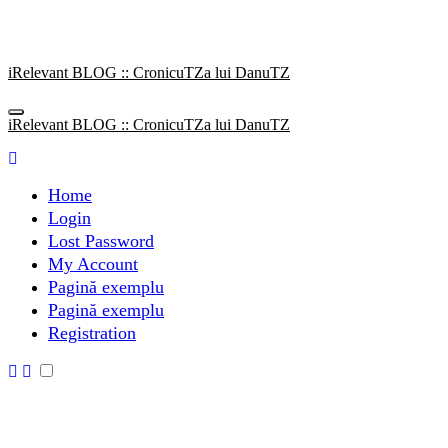
Sari
la
conținut
iRelevant BLOG :: CronicuTZa lui DanuTZ
iRelevant BLOG :: CronicuTZa lui DanuTZ
Home
Login
Lost Password
My Account
Pagină exemplu
Pagină exemplu
Registration