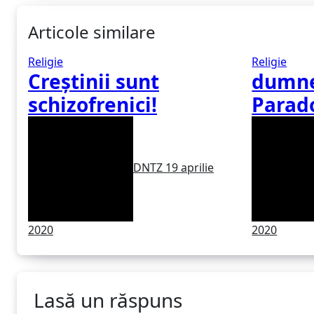
Articole similare
Religie
Religie
Creștinii sunt
dumne
schizofrenici!
Parad
bolov
DNTZ
19 aprilie
2020
2020
Lasă un răspuns