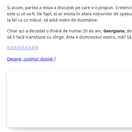
Şi acum, partea a doua a discuţiei pe care v-o propun. Credincio
este şi ce va fi. De fapt, el ar exista în afara noţiunilor de spaţ
la fel ca cu mărul, să aibă motiv de duşmănie.
Chiar azi a decedat o tînără de numai 20 de ani,
Georgiana
, de
să îi facă transfuzie cu sînge. Ăsta e dumnezeul vostru, mă? Să m
Navigare
Despre „justiţia” divină
în
articole