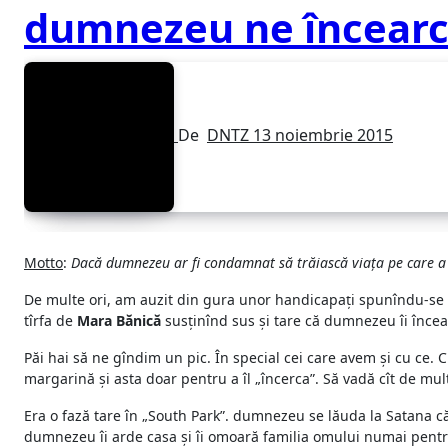
dumnezeu ne încearc
De
DNTZ
13 noiembrie 2015
Motto
:
Dacă dumnezeu ar fi condamnat să trăiască viaţa pe care a 
De multe ori, am auzit din gura unor handicapaţi spunîndu-se
tîrfa de
Mara Bănică
susţinînd sus şi tare că dumnezeu îi încear
Păi hai să ne gîndim un pic. În special cei care avem şi cu ce. C
margarină şi asta doar pentru a îl „încerca”. Să vadă cît de mult 
Era o fază tare în „South Park”. dumnezeu se lăuda la Satana că
dumnezeu îi arde casa şi îi omoară familia omului numai pentru a