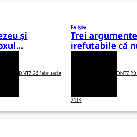
Religie
zeu și
Trei argument
oxul
irefutabile că n
anului
există dumnez
DNTZ
26 februarie
DNTZ
20
2019