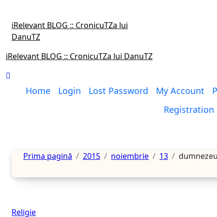
Sari
la
iRelevant BLOG :: CronicuTZa lui
conținut
DanuTZ
iRelevant BLOG :: CronicuTZa lui DanuTZ
Home
Login
Lost Password
My Account
P
Registration
Prima pagină
2015
noiembrie
13
dumnezeu 
Religie