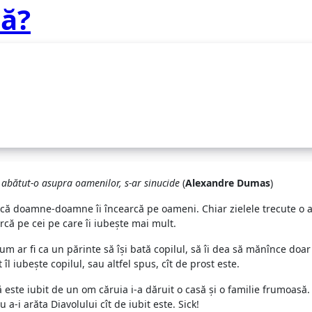
ă?
abătut-o asupra oamenilor, s-ar sinucide
(
Alexandre Dumas
)
 că doamne-doamne îi încearcă pe oameni. Chiar zielele trecute o
că pe cei pe care îi iubeşte mai mult.
um ar fi ca un părinte să îşi bată copilul, să îi dea să mănînce doar
îl iubeşte copilul, sau altfel spus, cît de prost este.
 este iubit de un om căruia i-a dăruit o casă şi o familie frumoasă.
-i arăta Diavolului cît de iubit este. Sick!