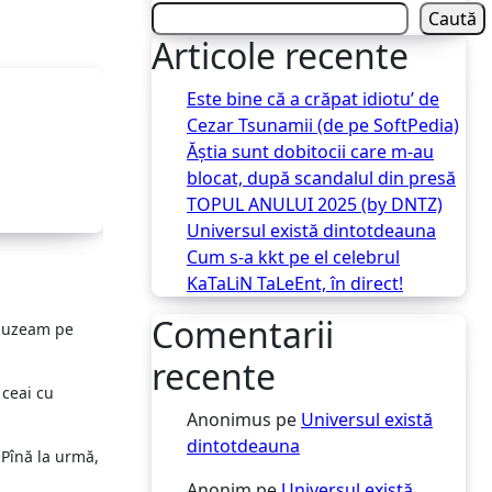
Caută
Articole recente
Este bine că a crăpat idiotu’ de
Cezar Tsunamii (de pe SoftPedia)
Ăștia sunt dobitocii care m-au
blocat, după scandalul din presă
TOPUL ANULUI 2025 (by DNTZ)
Universul există dintotdeauna
Cum s-a kkt pe el celebrul
KaTaLiN TaLeEnt, în direct!
Comentarii
 auzeam pe
recente
 ceai cu
Anonimus
pe
Universul există
dintotdeauna
 Pînă la urmă,
Anonim
pe
Universul există