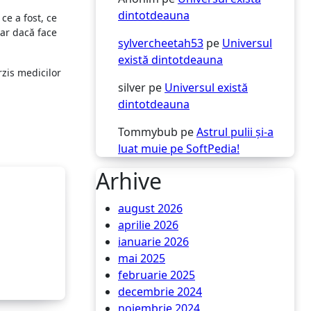
dintotdeauna
ce a fost, ce
oar dacă face
sylvercheetah53
pe
Universul
există dintotdeauna
rzis medicilor
silver
pe
Universul există
dintotdeauna
Tommybub
pe
Astrul pulii și-a
luat muie pe SoftPedia!
Arhive
august 2026
aprilie 2026
ianuarie 2026
mai 2025
februarie 2025
decembrie 2024
noiembrie 2024