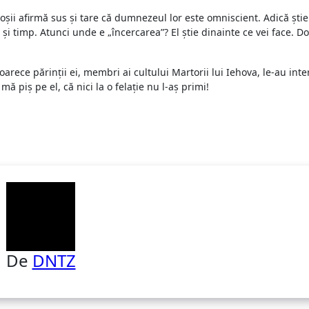
şii afirmă sus şi tare că dumnezeul lor este omniscient. Adică ştie 
iu şi timp. Atunci unde e „încercarea”? El ştie dinainte ce vei face. D
oarece părinţii ei, membri ai cultului Martorii lui Iehova, le-au inte
ă piş pe el, că nici la o felaţie nu l-aş primi!
De
DNTZ