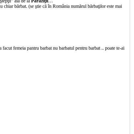
ştepţii” ăia de la
Paraziţii
…
u chiar bărbat. (se ştie că în România numărul bărbaţilor este mai
a facut femeia pantru barbat nu barbatul pentru barbat .. poate te-ai