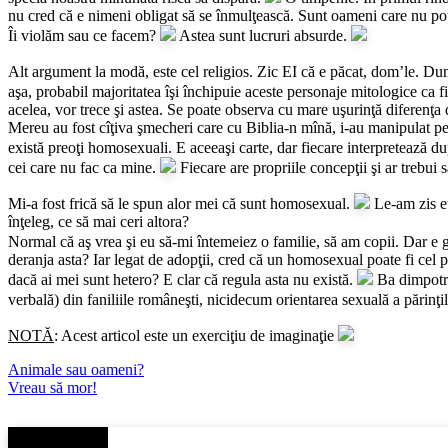
nu cred că e nimeni obligat să se înmulţească. Sunt oameni care nu pot 
Îi violăm sau ce facem?
Astea sunt lucruri absurde.
Alt argument la modă, este cel religios. Zic EI că e păcat, dom’le. Du
aşa, probabil majoritatea îşi închipuie aceste personaje mitologice ca 
acelea, vor trece şi astea. Se poate observa cu mare uşurinţă diferenţa de
Mereu au fost cîţiva şmecheri care cu Biblia-n mînă, i-au manipulat pe 
există preoţi homosexuali. E aceeaşi carte, dar fiecare interpretează 
cei care nu fac ca mine.
Fiecare are propriile concepţii şi ar trebui 
Mi-a fost frică să le spun alor mei că sunt homosexual.
Le-am zis eu
înţeleg, ce să mai ceri altora?
Normal că aş vrea şi eu să-mi întemeiez o familie, să am copii. Dar e
deranja asta? Iar legat de adopţii, cred că un homosexual poate fi cel 
dacă ai mei sunt hetero? E clar că regula asta nu există.
Ba dimpotriv
verbală) din faniliile româneşti, nicidecum orientarea sexuală a părinţi
NOTĂ
: Acest articol este un exerciţiu de imaginaţie
Navigare
Animale sau oameni?
Vreau să mor!
în
articole