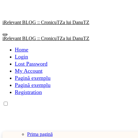
Sari
la
conținut
iRelevant BLOG :: CronicuTZa lui DanuTZ
iRelevant BLOG :: CronicuTZa lui DanuTZ
Home
Login
Lost Password
My Account
Pagină exemplu
Pagină exemplu
Registration
Prima pagină