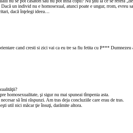
alii nu se pot căsători sau nu pot înfia copii? Nu ştiu la ce se referă „de
ă. Dacă un individ nu e homosexual, atunci poate e ungur, rrom, evreu sa
ritari, dacă înţelegi ideea…
rientare cand cresti si zici vai ca eu tre sa fiu fetita cu P*** Dumnezeu 
ualităţii?
spre homosexualitate, şi sigur nu mai spuneai tîmpenia asta.
necesar să îmi răspunzi. Am tras deja concluziile care erau de tras.
şti util nici măcar ţie însuţi, darămite altora.