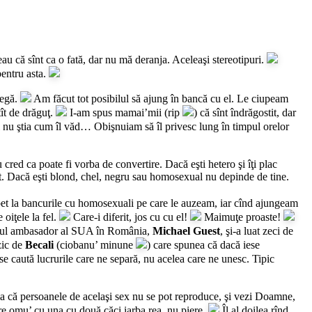
 că sînt ca o fată, dar nu mă deranja. Aceleaşi stereotipuri.
pentru asta.
legă.
Am făcut tot posibilul să ajung în bancă cu el. Le ciupeam
ît de drăguţ.
I-am spus mamai’mii (rip
) că sînt îndrăgostit, dar
l nu ştia cum îl văd… Obişnuiam să îl privesc lung în timpul orelor
red ca poate fi vorba de convertire. Dacă eşti hetero şi îţi plac
ut. Dacă eşti blond, chel, negru sau homosexual nu depinde de tine.
bet la bancurile cu homosexuali pe care le auzeam, iar cînd ajungeam
 oiţele la fel.
Care-i diferit, jos cu cu el!
Maimuţe proaste!
ul ambasador al SUA în România,
Michael Guest
, şi-a luat zeci de
zic de
Becali
(ciobanu’ minune
) care spunea că dacă iese
se caută lucrurile care ne separă, nu acelea care ne unesc. Tipic
la că persoanele de acelaşi sex nu se pot reproduce, şi vezi Doamne,
e omu’ cu una cu două căci iarba rea, nu piere.
Îl al doilea rînd,