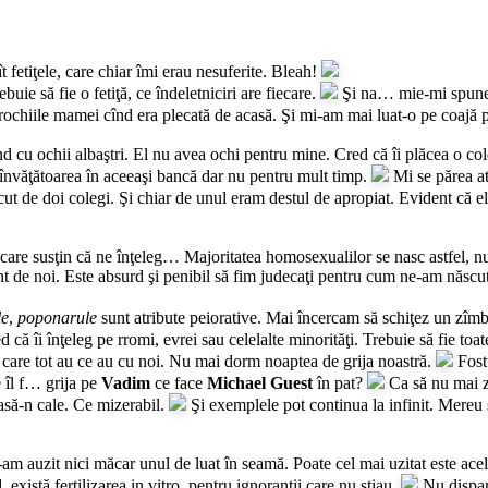
ît fetiţele, care chiar îmi erau nesuferite. Bleah!
uie să fie o fetiţă, ce îndeletniciri are fiecare.
Şi na… mie-mi spuneau
 rochiile mamei cînd era plecată de acasă. Şi mi-am mai luat-o pe coajă 
nd cu ochii albaştri. El nu avea ochi pentru mine. Cred că îi plăcea o co
nvăţătoarea în aceeaşi bancă dar nu pentru mult timp.
Mi se părea at
ut de doi colegi. Şi chiar de unul eram destul de apropiat. Evident că e
are susţin că ne înţeleg… Majoritatea homosexualilor se nasc astfel, nu c
ent de noi. Este absurd şi penibil să fim judecaţi pentru cum ne-am născ
le
,
poponarule
sunt atribute peiorative. Mai încercam să schiţez un zîm
 că îi înţeleg pe rromi, evrei sau celelalte minorităţi. Trebuie să fie toate
care tot au ce au cu noi. Nu mai dorm noaptea de grija noastră.
Fost
e îl f… grija pe
Vadim
ce face
Michael Guest
în pat?
Ca să nu mai 
iasă-n cale. Ce mizerabil.
Şi exemplele pot continua la infinit. Mereu 
am auzit nici măcar unul de luat în seamă. Poate cel mai uzitat este ace
există fertilizarea in vitro, pentru ignoranţii care nu ştiau.
Nu dispar