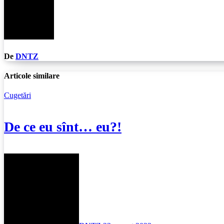
De
DNTZ
Articole similare
Cugetări
De ce eu sînt… eu?!