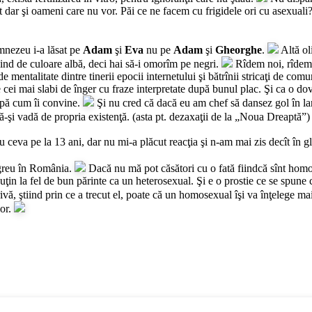
dar şi oameni care nu vor. Păi ce ne facem cu frigidele ori cu asexuali? (
mnezeu i-a lăsat pe
Adam
şi
Eva
nu pe
Adam
şi
Gheorghe
.
Altă ol
fiind de culoare albă, deci hai să-i omorîm pe negri.
Rîdem noi, rîdem, 
 mentalitate dintre tinerii epocii internetului şi bătrînii stricaţi de com
cei mai slabi de înger cu fraze interpretate după bunul plac. Şi ca o dov
după cum îi convine.
Şi nu cred că dacă eu am chef să dansez gol în la
să-şi vadă de propria existenţă. (asta pt. dezaxaţii de la „Noua Dreaptă”)
 ceva pe la 13 ani, dar nu mi-a plăcut reacţia şi n-am mai zis decît în g
 greu în România.
Dacă nu mă pot căsători cu o fată fiindcă sînt homos
puţin la fel de bun părinte ca un heterosexual. Şi e o prostie ce se spun
ă, ştiind prin ce a trecut el, poate că un homosexual îşi va înţelege ma
lor.