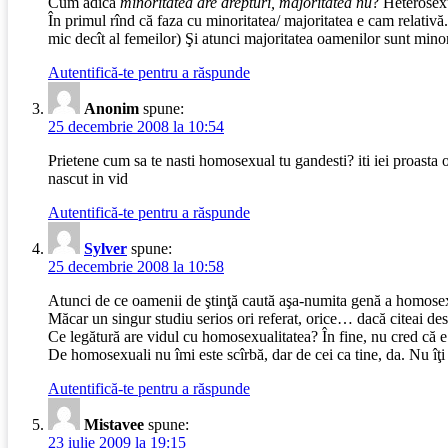
Cum adică
minoritatea are drepturi, majoritatea nu
? Heterosexu
În primul rînd că faza cu minoritatea/ majoritatea e cam relativ
mic decît al femeilor) Şi atunci majoritatea oamenilor sunt mino
Autentifică-te pentru a răspunde
Anonim
spune:
25 decembrie 2008 la 10:54
Prietene cum sa te nasti homosexual tu gandesti? iti iei proasta o
nascut in vid
Autentifică-te pentru a răspunde
Sylver
spune:
25 decembrie 2008 la 10:58
Atunci de ce oamenii de ştinţă caută aşa-numita genă a homosex
Măcar un singur studiu serios ori referat, orice… dacă citeai de
Ce legătură are vidul cu homosexualitatea? În fine, nu cred că e 
De homosexuali nu îmi este scîrbă, dar de cei ca tine, da. Nu îţi e
Autentifică-te pentru a răspunde
Mistavee
spune:
23 iulie 2009 la 19:15