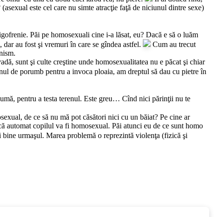
asexual este cel care nu simte atracţie faţă de niciunul dintre sexe)
igofrenie. Păi pe homosexuali cine i-a lăsat, eu? Dacă e să o luăm
dar au fost şi vremuri în care se gîndea astfel.
Cum au trecut
unism.
adă, sunt şi culte creştine unde homosexualitatea nu e păcat şi chiar
nul de porumb pentru a invoca ploaia, am dreptul să dau cu pietre în
lumă, pentru a testa terenul. Este greu… Cînd nici părinţii nu te
exual, de ce să nu mă pot căsători nici cu un băiat? Pe cine ar
e că automat copilul va fi homosexual. Păi atunci eu de ce sunt homo
i bine urmaşul. Marea problemă o reprezintă violenţa (fizică şi