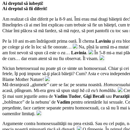
Ai dreptul să iubeşti!
Ai dreptul să fii diferit!
Am realizat că sînt diferit pe la 8-9 ani. Îmi erau mai dragi băieţeii dec
Bineînţeles că ai mei îmi explicau cum trebuie să fie un băieţel, cum treb
Chiar îmi plăcea să mă fardez, să mă rujez, să port pantofii cu toc sau
Pe la 10 ani m-am îndrăgostit prima oară. Îl chema
Laviniu
şi era blo
pe colege şi ele în loc să fie onorate…
Na, pînă la urmă m-a mutat î
am fost nevoit să spun că este o
ea
…
Lavinia
.
În 5-8 mi-a mai plăc
de curs… dar eram atent să nu fiu observat. Îl visam.
Niciun heterosexual nu poate şti ce simte un homosexual. Chiar şi cei c
fetele, îţi poţi impune să-ţi placă băieţii? Cum? Asta e ceva independ
Blame Mother Nature!
Mă deranjează „glumele” care se fac pe seama noastră.
Homosexualu
acasă, plîngeam. Mi-era greu să spun
staţi bă că eu’s homălău
.
Cred
Şi mai sunt jegurile astea de
Vadim Tudor
,
Gigi Becali
sau
Paraziţii
„bobîrnace” de la nebunu’ de
Vadim
pentru orientările lui sexuale. C
preşedinte, face cartiere separate pentru homosexuali, ca să nu îi mai 
oamenilor limitaţi.
Argumente contra homosexualităţii nu prea există. Sau eu cel puţin, n-
specia noastră minunată riscă să dispară.
O tîmpenie. În primul rînd, 