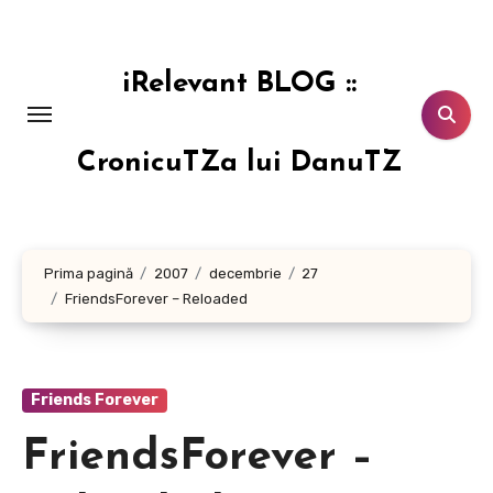
Sari
la
conținut
iRelevant BLOG ::
CronicuTZa lui DanuTZ
Prima pagină
2007
decembrie
27
FriendsForever – Reloaded
Friends Forever
FriendsForever –