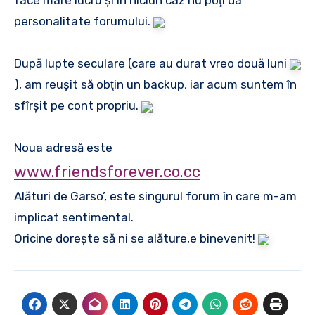
face mare lucru şi în niciun caz nu poţi da
personalitate forumului.
După lupte seculare (care au durat vreo două luni
), am reuşit să obţin un backup, iar acum suntem în
sfîrşit pe cont propriu.
Noua adresă este
www.friendsforever.co.cc
Alături de Garso’, este singurul forum în care m-am
implicat sentimental.
Oricine doreşte să ni se alăture,e binevenit!