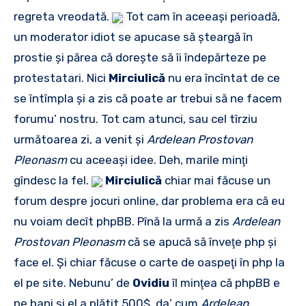
regreta vreodată.
Tot cam în aceeaşi perioadă,
un moderator idiot se apucase să şteargă în
prostie şi părea că doreşte să îi îndepărteze pe
protestatari. Nici
Mirciulică
nu era încîntat de ce
se întîmpla şi a zis că poate ar trebui să ne facem
forumu’ nostru. Tot cam atunci, sau cel tîrziu
următoarea zi, a venit şi
Ardelean Prostovan
Pleonasm
cu aceeaşi idee. Deh, marile minţi
gîndesc la fel.
Mirciulică
chiar mai făcuse un
forum despre jocuri online, dar problema era că eu
nu voiam decît phpBB. Pînă la urmă a zis
Ardelean
Prostovan Pleonasm
că se apucă să înveţe php şi
face el. Şi chiar făcuse o carte de oaspeţi în php la
el pe site. Nebunu’ de
Ovidiu
îl minţea că phpBB e
pe bani şi el a plătit 500$, da’ cum
Ardelean