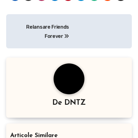
Navigare
Relansare Friends
în
Forever
articole
De
DNTZ
Articole Similare