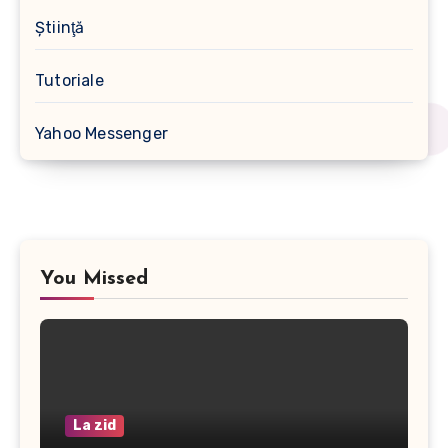
Ştiinţă
Tutoriale
Yahoo Messenger
You Missed
La zid