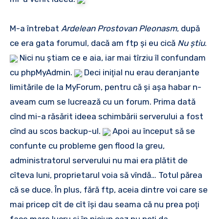
M-a întrebat
Ardelean Prostovan Pleonasm
, după
ce era gata forumul, dacă am ftp şi eu cică
Nu ştiu
.
Nici nu ştiam ce e aia, iar mai tîrziu îl confundam
cu phpMyAdmin.
Deci iniţial nu erau deranjante
limitările de la MyForum, pentru că şi aşa habar n-
aveam cum se lucrează cu un forum. Prima dată
cînd mi-a răsărit ideea schimbării serverului a fost
cînd au scos backup-ul.
Apoi au început să se
confunte cu probleme gen flood la greu,
administratorul serverului nu mai era plătit de
cîteva luni, proprietarul voia să vîndă… Totul părea
că se duce. În plus, fără ftp, aceia dintre voi care se
mai pricep cît de cît îşi dau seama că nu prea poţi