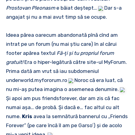
Prostovan Pleonasm
e băiat deştept…
Dar s-a
angajat şi nu a mai avut timp să se ocupe.
Ideea părea oarecum abandonată pînă cînd am
intrat pe un forum (nu mai ştiu care) în al cărui
footer apărea textul
Fă-ţi şi tu propriul forum
gratuit!
Era o hiper-legătură către site-ul MyForum.
Prima dată am vrut să iau subdomeniul
underworld.myfororum.ro
Noroc că era luat, că
nu mi-aş putea imagina o asemenea denumire.
Şi apoi am pus friendsforever, dar am zis că fac
numai aşa… de probă. Şi dacă e… fac altul cu alt
nume.
Kris
avea la semnătură bannerul cu „Friends
Forever” (pe care încă îl am pe Garso’) şi de acolo
mi-a venit ideea.