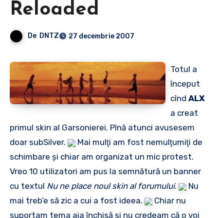
Reloaded
De
DNTZ
27 decembrie 2007
Totul a
început
cînd
ALX
a creat
primul skin al Garsonierei. Pînă atunci avusesem
doar subSilver.
Mai mulţi am fost nemulţumiţi de
schimbare şi chiar am organizat un mic protest.
Vreo 10 utilizatori am pus la semnătură un banner
cu textul
Nu ne place noul skin al forumului
.
Nu
mai treb’e să zic a cui a fost ideea.
Chiar nu
suportam tema aia închisă şi nu credeam că o voi