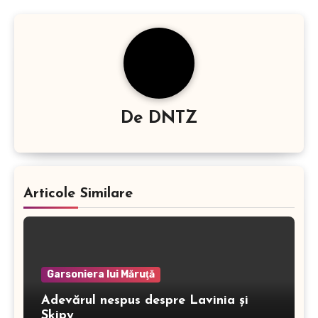
articole
De
DNTZ
Articole Similare
Garsoniera lui Măruţă
Adevărul nespus despre Lavinia și
Skipy