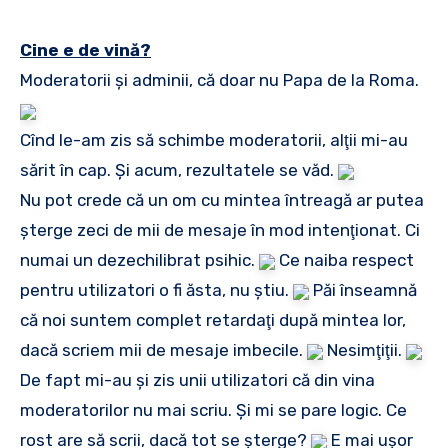
Cine e de vină?
Moderatorii şi adminii, că doar nu Papa de la Roma.
Cînd le-am zis să schimbe moderatorii, alţii mi-au
sărit în cap. Şi acum, rezultatele se văd.
Nu pot crede că un om cu mintea întreagă ar putea
şterge zeci de mii de mesaje în mod intenţionat. Ci
numai un dezechilibrat psihic.
Ce naiba respect
pentru utilizatori o fi ăsta, nu ştiu.
Păi înseamnă
că noi suntem complet retardaţi după mintea lor,
dacă scriem mii de mesaje imbecile.
Nesimţiţii.
De fapt mi-au şi zis unii utilizatori că din vina
moderatorilor nu mai scriu. Şi mi se pare logic. Ce
rost are să scrii, dacă tot se şterge?
E mai uşor