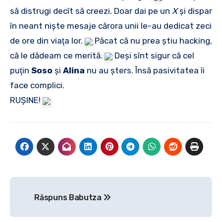
să distrugi decît să creezi. Doar dai pe un
X
şi dispar
în neant nişte mesaje cărora unii le-au dedicat zeci
de ore din viaţa lor.
Păcat că nu prea ştiu hacking,
că le dădeam ce merită.
Deşi sînt sigur că cel
puţin
Soso
şi
Alina
nu au şters. Însă pasivitatea îi
face complici.
RUŞINE!
Navigare
Răspuns Babutza
în