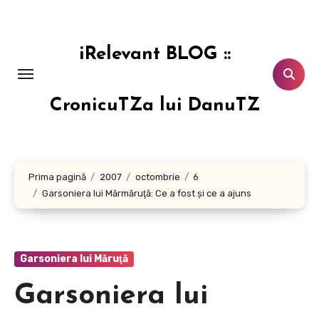
Sari
la
conținut
iRelevant BLOG ::
CronicuTZa lui DanuTZ
Prima pagină
2007
octombrie
6
Garsoniera lui Mărmăruţă: Ce a fost şi ce a ajuns
Garsoniera lui Măruţă
Garsoniera lui