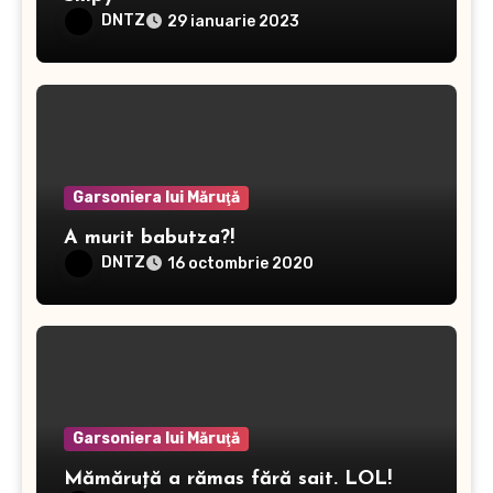
DNTZ
29 ianuarie 2023
Garsoniera lui Măruţă
A murit babutza?!
DNTZ
16 octombrie 2020
Garsoniera lui Măruţă
Mămăruță a rămas fără sait. LOL!