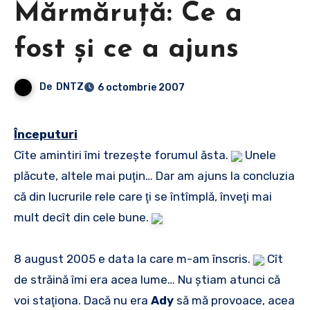
Mărmăruţă: Ce a
fost şi ce a ajuns
De
DNTZ
6 octombrie 2007
Începuturi
Cîte amintiri îmi trezeşte forumul ăsta.
Unele
plăcute, altele mai puţin… Dar am ajuns la concluzia
că din lucrurile rele care ţi se întîmplă, înveţi mai
mult decît din cele bune.
8 august 2005 e data la care m-am înscris.
Cît
de străină îmi era acea lume… Nu ştiam atunci că
voi staţiona. Dacă nu era
Ady
să mă provoace, acea