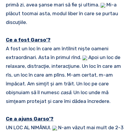
primă zi, avea şanse mari să fie şi ultima.
Mi-a
plăcut tocmai asta, modul liber în care se purtau
discuţiile.
Ce a fost Garso’?
A fost un loc în care am întîlnit nişte oameni
extraordinari. Asta în primul rînd.
Apoi un loc de
relaxare, distracţie, interacţiune. Un loc în care am
rîs, un loc în care am plîns. M-am certat, m-am
împăcat. Am simţit şi am trăit. Un loc pe care
obişnuiam să îl numesc
casă
. Un loc unde mă
simţeam protejat şi care îmi dădea încredere.
Ce a ajuns Garso’?
UN LOC AL NIMĂNUI.
N-am văzut mai mult de 2-3