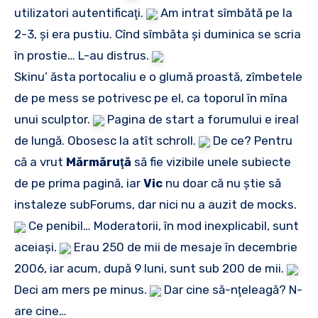
utilizatori autentificaţi.
Am intrat sîmbătă pe la
2-3, şi era pustiu. Cînd sîmbăta şi duminica se scria
în prostie… L-au distrus.
Skinu’ ăsta portocaliu e o glumă proastă, zîmbetele
de pe mess se potrivesc pe el, ca toporul în mîna
unui sculptor.
Pagina de start a forumului e ireal
de lungă. Obosesc la atît schroll.
De ce? Pentru
că a vrut
Mărmăruţă
să fie vizibile unele subiecte
de pe prima pagină, iar
Vic
nu doar că nu ştie să
instaleze subForums, dar nici nu a auzit de mocks.
Ce penibil… Moderatorii, în mod inexplicabil, sunt
aceiaşi.
Erau 250 de mii de mesaje în decembrie
2006, iar acum, după 9 luni, sunt sub 200 de mii.
Deci am mers pe minus.
Dar cine să-nţeleagă? N-
are cine…